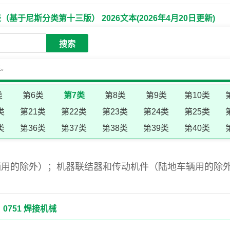
于尼斯分类第十三版） 2026文本(2026年4月20日更新)
搜索
失。
类
第6类
第7类
第8类
第9类
第10类
类
第21类
第22类
第23类
第24类
第25类
类
第36类
第37类
第38类
第39类
第40类
辆用的除外）；机器联结器和传动机件（陆地车辆用的除
0751 焊接机械