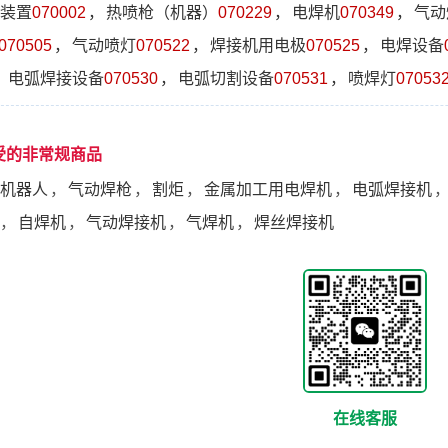
装置
070002
，
热喷枪（机器）
070229
，
电焊机
070349
，
气动
070505
，
气动喷灯
070522
，
焊接机用电极
070525
，
电焊设备
，
电弧焊接设备
070530
，
电弧切割设备
070531
，
喷焊灯
07053
受的非常规商品
机器人
，
气动焊枪
，
割炬
，
金属加工用电焊机
，
电弧焊接机
，
自焊机
，
气动焊接机
，
气焊机
，
焊丝焊接机
在线客服