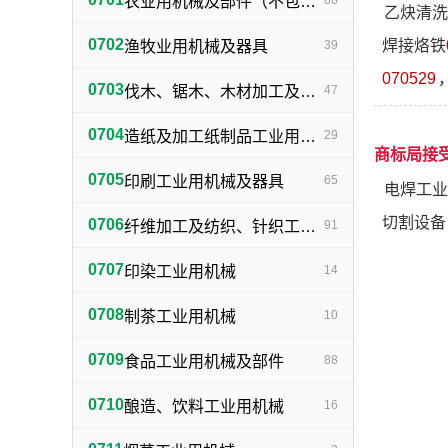
农业用机械及部件（不包括小农具）
88
乙炔清洗
0702
焊接烙铁
渔牧业用机械及器具
39
070529
0703
伐木、锯木、木材加工及火柴生产用机械及器具
47
0704
造纸及加工纸制品工业用机械及器具
29
商标局接
0705
印刷工业用机械及器具
65
电焊工业
切割设备
0706
纤维加工及纺织、针织工业用机械及部件
91
0707
印染工业用机械
14
0708
制茶工业用机械
10
0709
食品工业用机械及部件
88
0710
酿造、饮料工业用机械
16