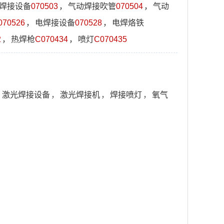
焊接设备
070503
，
气动焊接吹管
070504
，
气动
070526
，
电焊接设备
070528
，
电焊烙铁
2
，
热焊枪
C070434
，
喷灯
C070435
，
激光焊接设备
，
激光焊接机
，
焊接喷灯
，
氧气