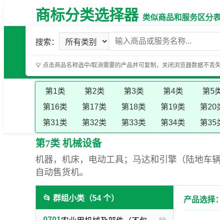
商标分类选择器
类似商品和服务区分表（基
搜索：
💡 点击商品名称选中/取消需要的产品并可复制，关闭浏览器数据不丢
第1类
第2类
第3类
第4类
第5
第16类
第17类
第18类
第19类
第20
第31类
第32类
第33类
第34类
第35
第7类 机械设备
机器，机床，电动工具；马达和引擎（陆地车
自动售货机。
📂 群组小类（54 个）
产品选择：
0701