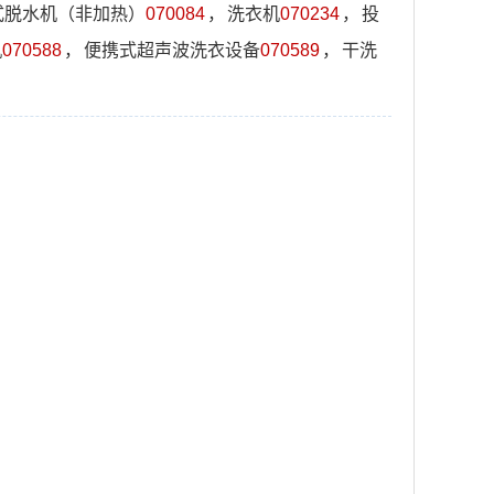
式脱水机（非加热）
070084
，
洗衣机
070234
，
投
机
070588
，
便携式超声波洗衣设备
070589
，
干洗