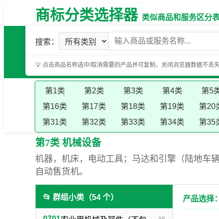
商标分类选择器
类似商品和服务区分表（基
搜索：
💡 点击商品名称选中/取消需要的产品并可复制，关闭浏览器数据不丢
第1类
第2类
第3类
第4类
第5
第16类
第17类
第18类
第19类
第20
第31类
第32类
第33类
第34类
第35
第7类 机械设备
机器，机床，电动工具；马达和引擎（陆地车
自动售货机。
📂 群组小类（54 个）
产品选择：
0701