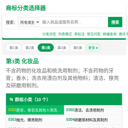
商标分类选择器
搜索：
搜索
分类浏览
列表模式
商标法
常见问答
邮编查询
委托
第1类
第2类
第3类
第4类
第5类
更多 ▾
第3类 化妆品
不含药物的化妆品和梳洗用制剂；不含药物的牙
膏；香水；洗衣用漂白剂及其他物料；清洁、擦亮
及研磨用制剂。
📂 群组小类（10 个）
0301
0302
肥皂，香皂及其他人用洗洁物品，洗衣用漂白剂及其他物料
清洁、去渍用制剂
0303
0304
抛光、擦亮制剂
研磨用材料及其制剂