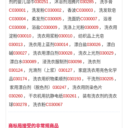
剂的婴儿湿巾
030251
，
沐浴剂泡腾片
030285
，
洗手膏
C030001
，
洗发粉
C030002
，
香波
C030003
，
洗发软皂
C030004
，
柔发剂
C030005
，
洗面奶
C030007
，
浴液
C030008
，
浴盐
C030009
，
洗涤上光粉
030009
，
洗衣用
淀粉
030010
，
洗衣用浆粉
030010
，
纺织品上光皂
030013
，
洗衣用上蓝剂
030014
，
漂白盐
030026
，
漂白
碱
030027
，
洗衣用漂白剂
030028
，
洗衣上光剂
030029
，
漂白水
030089
，
浸洗衣服制剂
030098
，
洗衣剂
030124
，
光滑剂（上浆）
030127
，
家庭洗衣用亮色化学
品
030174
，
洗衣用织物柔顺剂
030193
，
干洗剂
030205
，
家用漂白剂（脱色剂）
030247
，
洗衣用防染色片
030260
，
干衣机用抗静电纸
030261
，
装有洗衣剂的洗衣
球
030278
，
洗衣粉
C030067
商标局接受的非常规商品