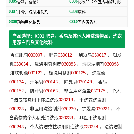
0305
0306
香料，香精油
化妆品（不包括动物用化妆品）
0307
0308
牙膏，洗牙用制剂
熏料
0309
0310
动物用化妆品
室内芳香剂
产品选择：0301 肥皂，香皂及其他人用洗洁物品，洗衣
用漂白剂及其他物料
杏仁肥皂
030007
，
肥皂
030012
，
剃须皂
030017
，
润发
乳
030034
，
洗涤用皂树皮
030093
，
洗衣浸泡剂
030098
，
洁肤乳液
030123
，
梳洗用制剂
030125
，
洗发液
030134
，
汗足皂
030143
，
除臭皂
030149
，
香皂
030152
，
防汗皂
030163
，
非医用沐浴盐
030175
，
个人
清洁或祛味用下体注洗液
030218
，
干洗式洗发剂
030223
，
非医用洗浴制剂
030230
，
护发素
030231
，
不
含药物的个人私处清洗液
030238
，
非医用洗眼剂
030243
，
个人清洁或祛味用阴道洗液
030244
，
浸清洁制