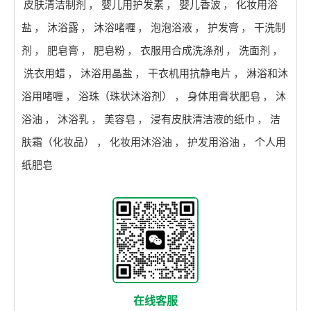
皮肤清洁制剂
，
婴儿用护发素
，
婴儿香波
，
化妆用浴
盐
，
沐浴露
，
沐浴啫喱
，
泡泡浴液
，
护发膏
，
干洗制
剂
，
肥皂膏
，
肥皂粉
，
衣服用合成洗涤剂
，
洗面剂
，
洗衣用蜡
，
沐浴用晶盐
，
干衣机用抗静电片
，
淋浴和沐
浴用啫喱
，
浴珠（珠状沐浴剂）
，
身体用膏状肥皂
，
沐
浴油
，
沐浴乳
，
美容皂
，
浸有皮肤清洁液的纸巾
，
洁
肤霜（化妆品）
，
化妆用沐浴油
，
护发用浴油
，
个人用
纸肥皂
在线客服