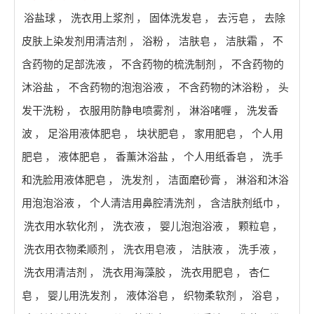
浴盐球
，
洗衣用上浆剂
，
固体洗发皂
，
去污皂
，
去除
皮肤上染发剂用清洁剂
，
浴粉
，
洁肤皂
，
洁肤霜
，
不
含药物的足部洗液
，
不含药物的梳洗制剂
，
不含药物的
沐浴盐
，
不含药物的泡泡浴液
，
不含药物的沐浴粉
，
头
发干洗粉​
，
衣服用防静电喷雾剂
，
淋浴啫喱
，
洗发香
波
，
足浴用液体肥皂
，
块状肥皂
，
家用肥皂
，
个人用
肥皂
，
液体肥皂
，
香薰沐浴盐
，
个人用纸香皂
，
洗手
和洗脸用液体肥皂
，
洗发剂
，
洁面磨砂膏
，
淋浴和沐浴
用泡泡浴液
，
个人清洁用鼻腔清洗剂
，
含洁肤剂纸巾
，
洗衣用水软化剂
，
洗衣液
，
婴儿泡泡浴液
，
颗粒皂
，
洗衣用衣物柔顺剂
，
洗衣用皂液
，
洁肤液
，
洗手液
，
洗衣用清洁剂
，
洗衣用海藻胶
，
洗衣用肥皂
，
杏仁
皂
，
婴儿用洗发剂
，
液体浴皂
，
织物柔软剂
，
浴皂
，