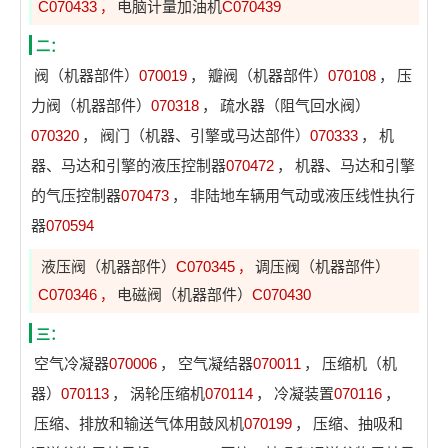
C070433
电脑计量加油机
C070439
，
二：
阀（机器部件）
070019
，
瓣阀（机器部件）
070108
，
压
力阀（机器部件）
070318
，
疏水器（阻气回水阀）
070320
，
阀门（机器、引擎或马达部件）
070333
，
机
器、马达和引擎的液压控制器
070472
，
机器、马达和引擎
的气压控制器
070473
，
非陆地车辆用气动或液压线性执行
器
070594
液压阀（机器部件）
C070345
调压阀（机器部件）
，
C070346
电磁阀（机器部件）
C070430
，
三：
空气冷凝器
070006
，
空气凝结器
070011
，
压缩机（机
器）
070113
，
涡轮压缩机
070114
，
冷凝装置
070116
，
压缩、排放和输送气体用鼓风机
070199
，
压缩、抽吸和