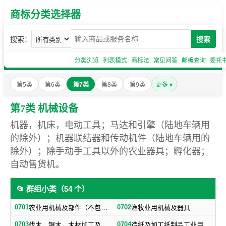
商标分类选择器
搜索：
搜索
分类浏览
列表模式
商标法
常见问答
邮编查询
委托
第5类
第6类
第7类
第8类
第9类
更多 ▾
第7类 机械设备
机器，机床，电动工具；马达和引擎（陆地车辆用
的除外）；机器联结器和传动机件（陆地车辆用的
除外）；除手动手工具以外的农业器具；孵化器；
自动售货机。
📂 群组小类（54 个）
0701
0702
农业用机械及部件（不包括小农具）
渔牧业用机械及器具
0703
0704
伐木、锯木、木材加工及火柴生产用机械及器具
造纸及加工纸制品工业用机械及器具