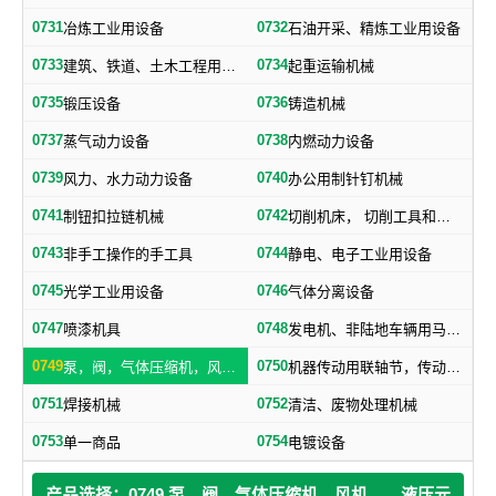
0731
0732
冶炼工业用设备
石油开采、精炼工业用设备
0733
0734
建筑、铁道、土木工程用机械
起重运输机械
0735
0736
锻压设备
铸造机械
0737
0738
蒸气动力设备
内燃动力设备
0739
0740
风力、水力动力设备
办公用制针钉机械
0741
0742
制钮扣拉链机械
切削机床， 切削工具和其他金属加工机械
0743
0744
非手工操作的手工具
静电、电子工业用设备
0745
0746
光学工业用设备
气体分离设备
0747
0748
喷漆机具
发电机、非陆地车辆用马达和引擎及其零部件
0749
0750
泵，阀，气体压缩机，风机，，液压元件，气动元件
机器传动用联轴节，传动带及其他机器零部件
0751
0752
焊接机械
清洁、废物处理机械
0753
0754
单一商品
电镀设备
产品选择：0749 泵，阀，气体压缩机，风机，，液压元