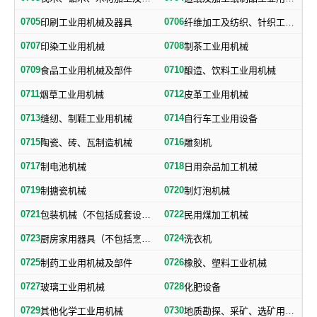
0705
0706
印刷工业用机械及器具
纤维加工及纺织、针织工业用机械及部件
0707
0708
印染工业用机械
制茶工业用机械
0709
0710
食品工业用机械及部件
酿造、饮料工业用机械
0711
0712
烟草工业用机械
皮革工业用机械
0713
0714
缝纫、制鞋工业用机械
自行车工业用设备
0715
0716
陶瓷、砖、瓦制造机械
雕刻机
0717
0718
制电池机械
日用杂品加工机械
0719
0720
制搪瓷机械
制灯泡机械
0721
0722
包装机械（不包括成套设备专用包装机械）
民用煤加工机械
0723
0724
厨房家用器具（不包括烹调、电气加热设备及厨房手工具）
洗衣机
0725
0726
制药工业用机械及部件
橡胶、塑料工业机械
0727
0728
玻璃工业用机械
化肥设备
0729
0730
其他化学工业用机械
地质勘探、采矿、选矿用机械