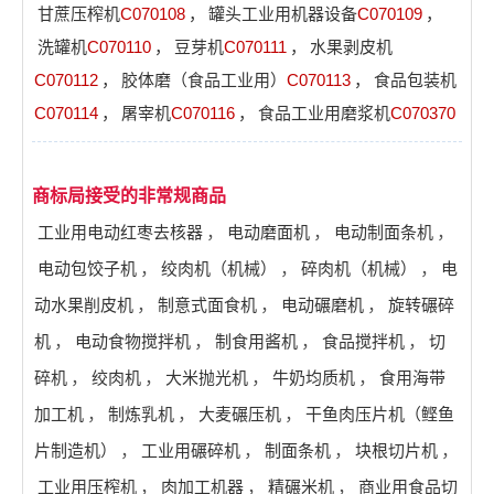
甘蔗压榨机
C070108
，
罐头工业用机器设备
C070109
，
洗罐机
C070110
，
豆芽机
C070111
，
水果剥皮机
C070112
，
胶体磨（食品工业用）
C070113
，
食品包装机
C070114
，
屠宰机
C070116
，
食品工业用磨浆机
C070370
商标局接受的非常规商品
工业用电动红枣去核器
，
电动磨面机
，
电动制面条机
，
电动包饺子机
，
绞肉机（机械）
，
碎肉机（机械）
，
电
动水果削皮机
，
制意式面食机
，
电动碾磨机
，
旋转碾碎
机
，
电动食物搅拌机
，
制食用酱机
，
食品搅拌机
，
切
碎机
，
绞肉机
，
大米抛光机
，
牛奶均质机
，
食用海带
加工机
，
制炼乳机
，
大麦碾压机
，
干鱼肉压片机（鲣鱼
片制造机）
，
工业用碾碎机
，
制面条机
，
块根切片机
，
工业用压榨机
，
肉加工机器
，
精碾米机
，
商业用食品切