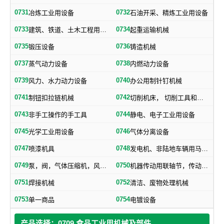
0731
0732
冶炼工业用设备
石油开采、精炼工业用设备
0733
0734
建筑、铁道、土木工程用机械
起重运输机械
0735
0736
锻压设备
铸造机械
0737
0738
蒸气动力设备
内燃动力设备
0739
0740
风力、水力动力设备
办公用制针钉机械
0741
0742
制钮扣拉链机械
切削机床， 切削工具和其他金属加工机械
0743
0744
非手工操作的手工具
静电、电子工业用设备
0745
0746
光学工业用设备
气体分离设备
0747
0748
喷漆机具
发电机、非陆地车辆用马达和引擎及其零部件
0749
0750
泵，阀，气体压缩机，风机，，液压元件，气动元件
机器传动用联轴节，传动带及其他机器零部件
0751
0752
焊接机械
清洁、废物处理机械
0753
0754
单一商品
电镀设备
产品选择：0709 食品工业用机械及部件