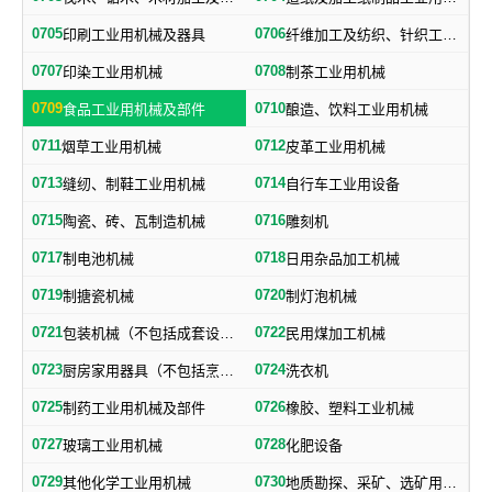
0705
0706
印刷工业用机械及器具
纤维加工及纺织、针织工业用机械及部件
0707
0708
印染工业用机械
制茶工业用机械
0709
0710
食品工业用机械及部件
酿造、饮料工业用机械
0711
0712
烟草工业用机械
皮革工业用机械
0713
0714
缝纫、制鞋工业用机械
自行车工业用设备
0715
0716
陶瓷、砖、瓦制造机械
雕刻机
0717
0718
制电池机械
日用杂品加工机械
0719
0720
制搪瓷机械
制灯泡机械
0721
0722
包装机械（不包括成套设备专用包装机械）
民用煤加工机械
0723
0724
厨房家用器具（不包括烹调、电气加热设备及厨房手工具）
洗衣机
0725
0726
制药工业用机械及部件
橡胶、塑料工业机械
0727
0728
玻璃工业用机械
化肥设备
0729
0730
其他化学工业用机械
地质勘探、采矿、选矿用机械