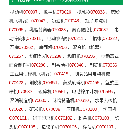
搅动机
070007
，
搅拌机
070026
，
搅乳器
070038
，
磨粉
机（机器）
070042
，
奶油机
070046
，
瓶子冲洗机
070065
，
乳脂分离器
070083
，
离心碾磨机
070087
，
电
动碎肉机
070211
，
电动绞肉机
070211
，
制酪机
070222
，
石磨
070262
，
磨面机
070266
，
混合机（机器）
070267
，
切面包机
070288
，
和面机
070295
，
电动意式
面食制作机
070296
，
制香肠机
070346
，
制糖机
070356
，
工业用切碎机（机器）
070419
，
制食品用电动机械
070423
，
削皮机
070454
，
蔬菜轧碎机
070455
，
篮式压
榨机
070533
，
碾碎机
070561
，
电动榨果汁机
070565
，
酱油制造机
070609
，
味噌制造机
070610
，
水果去核机
070620
，
碾米机
C070098
，
压面机
C070100
，
切面机
C070101
，
饼干印形机
C070102
，
粉条机
C070103
，
馒
头机
C070105
，
包饺子机
C070106
，
榨油机
C070107
，