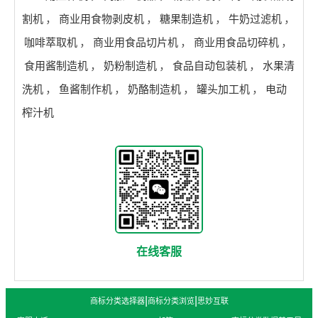
割机
，
商业用食物剥皮机
，
糖果制造机
，
牛奶过滤机
，
咖啡萃取机
，
商业用食品切片机
，
商业用食品切碎机
，
食用酱制造机
，
奶粉制造机
，
食品自动包装机
，
水果清
洗机
，
鱼酱制作机
，
奶酪制造机
，
罐头加工机
，
电动
榨汁机
在线客服
|
|
商标分类选择器
商标分类浏览
思妙互联