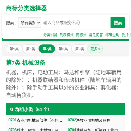
商标分类选择器
搜索：
搜索
分类浏览
列表模式
商标法
常见问答
邮编查询
委托
第5类
第6类
第7类
第8类
第9类
更多 ▾
第7类 机械设备
机器，机床，电动工具；马达和引擎（陆地车辆用
的除外）；机器联结器和传动机件（陆地车辆用的
除外）；除手动手工具以外的农业器具；孵化器；
自动售货机。
📂 群组小类（54 个）
0701
0702
农业用机械及部件（不包括小农具）
渔牧业用机械及器具
0703
0704
伐木、锯木、木材加工及火柴生产用机械及器具
造纸及加工纸制品工业用机械及器具