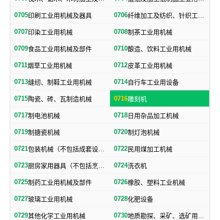
0705
0706
印刷工业用机械及器具
纤维加工及纺织、针织工业用机械及部件
0707
0708
印染工业用机械
制茶工业用机械
0709
0710
食品工业用机械及部件
酿造、饮料工业用机械
0711
0712
烟草工业用机械
皮革工业用机械
0713
0714
缝纫、制鞋工业用机械
自行车工业用设备
0715
0716
陶瓷、砖、瓦制造机械
雕刻机
0717
0718
制电池机械
日用杂品加工机械
0719
0720
制搪瓷机械
制灯泡机械
0721
0722
包装机械（不包括成套设备专用包装机械）
民用煤加工机械
0723
0724
厨房家用器具（不包括烹调、电气加热设备及厨房手工具）
洗衣机
0725
0726
制药工业用机械及部件
橡胶、塑料工业机械
0727
0728
玻璃工业用机械
化肥设备
0729
0730
其他化学工业用机械
地质勘探、采矿、选矿用机械