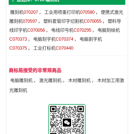
雕刻机
070207
，
工业用喷墨打印机
070580
，
便携式激光
雕刻机
070597
，
塑料套管印字切割机
C070055
，
塑料导
线印字机
C070056
，
电线印号机
C070295
，
电脑刻绘机
C070373
，
电脑刻字机
C070374
，
电脑割字机
C070375
，
工业打标机
C070440
商标局接受的非常规商品
电脑雕刻机
，
激光雕刻机
，
木材雕刻机
，
木材加工用激
光雕刻机