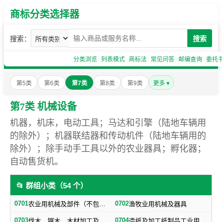
商标分类选择器
搜索：
搜索
分类浏览
列表模式
商标法
常见问答
邮编查询
委托
第5类
第6类
第7类
第8类
第9类
更多 ▾
第7类 机械设备
机器，机床，电动工具；马达和引擎（陆地车辆用
的除外）；机器联结器和传动机件（陆地车辆用的
除外）；除手动手工具以外的农业器具；孵化器；
自动售货机。
📂 群组小类（54 个）
0701
0702
农业用机械及部件（不包括小农具）
渔牧业用机械及器具
0703
0704
伐木、锯木、木材加工及火柴生产用机械及器具
造纸及加工纸制品工业用机械及器具