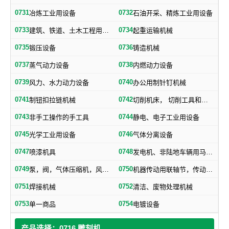
0731
0732
冶炼工业用设备
石油开采、精炼工业用设备
0733
0734
建筑、铁道、土木工程用机械
起重运输机械
0735
0736
锻压设备
铸造机械
0737
0738
蒸气动力设备
内燃动力设备
0739
0740
风力、水力动力设备
办公用制针钉机械
0741
0742
制钮扣拉链机械
切削机床， 切削工具和其他金属加工机械
0743
0744
非手工操作的手工具
静电、电子工业用设备
0745
0746
光学工业用设备
气体分离设备
0747
0748
喷漆机具
发电机、非陆地车辆用马达和引擎及其零部件
0749
0750
泵，阀，气体压缩机，风机，，液压元件，气动元件
机器传动用联轴节，传动带及其他机器零部件
0751
0752
焊接机械
清洁、废物处理机械
0753
0754
单一商品
电镀设备
产品选择：0716 雕刻机