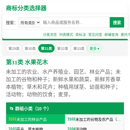
商标分类选择器
搜索：
搜索
分类浏览
列表模式
商标法
常见问答
邮编查询
委托
第29类
第30类
第31类
第32类
第33类
更多 ▾
第31类 水果花木
未加工的农业、水产养殖业、园艺、林业产品；未
加工的谷物和种子；新鲜水果和蔬菜，新鲜芳香草
本植物；草木和花卉；种植用球茎、幼苗和种子；
活动物；动物的饮食；麦芽。
📂 群组小类（10 个）
3101
3102
未加工的林业产品
未加工的谷物及农产品（不包括蔬菜，种子）
3103
3104
花卉，草本植物
活动物