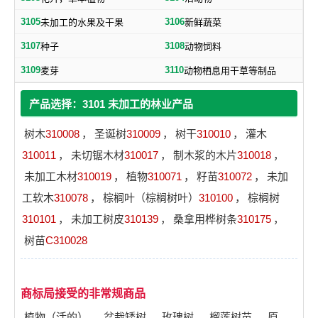
3105
3106
未加工的水果及干果
新鲜蔬菜
3107
3108
种子
动物饲料
3109
3110
麦芽
动物栖息用干草等制品
产品选择：3101 未加工的林业产品
树木
310008
，
圣诞树
310009
，
树干
310010
，
灌木
310011
，
未切锯木材
310017
，
制木浆的木片
310018
，
未加工木材
310019
，
植物
310071
，
籽苗
310072
，
未加
工软木
310078
，
棕榈叶（棕榈树叶）
310100
，
棕榈树
310101
，
未加工树皮
310139
，
桑拿用桦树条
310175
，
树苗
C310028
商标局接受的非常规商品
植物（活的）
，
盆栽矮树
，
玫瑰树
，
榴莲树苗
，
原