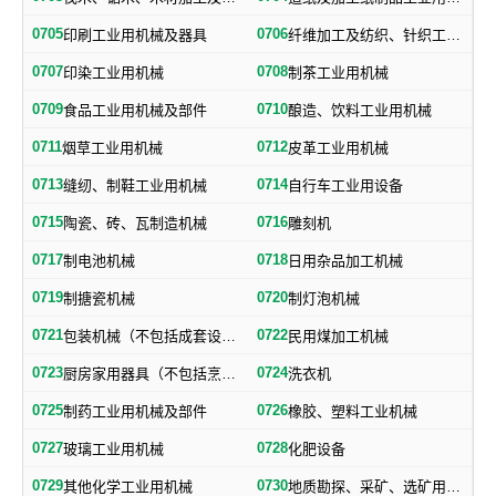
0705
0706
印刷工业用机械及器具
纤维加工及纺织、针织工业用机械及部件
0707
0708
印染工业用机械
制茶工业用机械
0709
0710
食品工业用机械及部件
酿造、饮料工业用机械
0711
0712
烟草工业用机械
皮革工业用机械
0713
0714
缝纫、制鞋工业用机械
自行车工业用设备
0715
0716
陶瓷、砖、瓦制造机械
雕刻机
0717
0718
制电池机械
日用杂品加工机械
0719
0720
制搪瓷机械
制灯泡机械
0721
0722
包装机械（不包括成套设备专用包装机械）
民用煤加工机械
0723
0724
厨房家用器具（不包括烹调、电气加热设备及厨房手工具）
洗衣机
0725
0726
制药工业用机械及部件
橡胶、塑料工业机械
0727
0728
玻璃工业用机械
化肥设备
0729
0730
其他化学工业用机械
地质勘探、采矿、选矿用机械