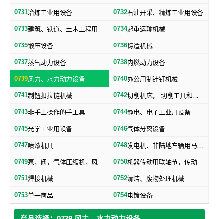
0731
0732
冶炼工业用设备
石油开采、精炼工业用设备
0733
0734
建筑、铁道、土木工程用机械
起重运输机械
0735
0736
锻压设备
铸造机械
0737
0738
蒸气动力设备
内燃动力设备
0739
0740
风力、水力动力设备
办公用制针钉机械
0741
0742
制钮扣拉链机械
切削机床， 切削工具和其他金属加工机械
0743
0744
非手工操作的手工具
静电、电子工业用设备
0745
0746
光学工业用设备
气体分离设备
0747
0748
喷漆机具
发电机、非陆地车辆用马达和引擎及其零部件
0749
0750
泵，阀，气体压缩机，风机，，液压元件，气动元件
机器传动用联轴节，传动带及其他机器零部件
0751
0752
焊接机械
清洁、废物处理机械
0753
0754
单一商品
电镀设备
产品选择：0739 风力、水力动力设备