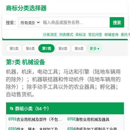
商标分类选择器
搜索：
搜索
分类浏览
列表模式
商标法
常见问答
邮编查询
委托
第5类
第6类
第7类
第8类
第9类
更多 ▾
第7类 机械设备
机器，机床，电动工具；马达和引擎（陆地车辆用
的除外）；机器联结器和传动机件（陆地车辆用的
除外）；除手动手工具以外的农业器具；孵化器；
自动售货机。
📂 群组小类（54 个）
0701
0702
农业用机械及部件（不包括小农具）
渔牧业用机械及器具
0703
0704
伐木、锯木、木材加工及火柴生产用机械及器具
造纸及加工纸制品工业用机械及器具