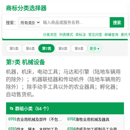
商标分类选择器
搜索：
搜索
分类浏览
列表模式
商标法
常见问答
邮编查询
委托
第5类
第6类
第7类
第8类
第9类
更多 ▾
第7类 机械设备
机器，机床，电动工具；马达和引擎（陆地车辆用
的除外）；机器联结器和传动机件（陆地车辆用的
除外）；除手动手工具以外的农业器具；孵化器；
自动售货机。
📂 群组小类（54 个）
0701
0702
农业用机械及部件（不包括小农具）
渔牧业用机械及器具
0703
0704
伐木、锯木、木材加工及火柴生产用机械及器具
造纸及加工纸制品工业用机械及器具