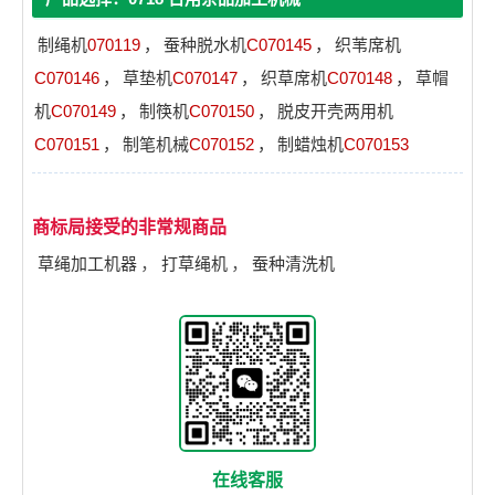
制绳机
070119
，
蚕种脱水机
C070145
，
织苇席机
C070146
，
草垫机
C070147
，
织草席机
C070148
，
草帽
机
C070149
，
制筷机
C070150
，
脱皮开壳两用机
C070151
，
制笔机械
C070152
，
制蜡烛机
C070153
商标局接受的非常规商品
草绳加工机器
，
打草绳机
，
蚕种清洗机
在线客服