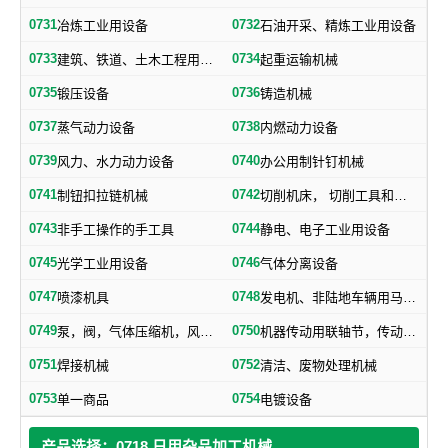
0731
0732
冶炼工业用设备
石油开采、精炼工业用设备
0733
0734
建筑、铁道、土木工程用机械
起重运输机械
0735
0736
锻压设备
铸造机械
0737
0738
蒸气动力设备
内燃动力设备
0739
0740
风力、水力动力设备
办公用制针钉机械
0741
0742
制钮扣拉链机械
切削机床， 切削工具和其他金属加工机械
0743
0744
非手工操作的手工具
静电、电子工业用设备
0745
0746
光学工业用设备
气体分离设备
0747
0748
喷漆机具
发电机、非陆地车辆用马达和引擎及其零部件
0749
0750
泵，阀，气体压缩机，风机，，液压元件，气动元件
机器传动用联轴节，传动带及其他机器零部件
0751
0752
焊接机械
清洁、废物处理机械
0753
0754
单一商品
电镀设备
产品选择：0718 日用杂品加工机械