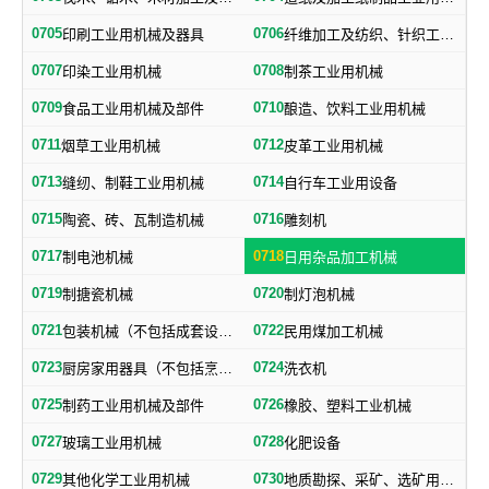
0705
0706
印刷工业用机械及器具
纤维加工及纺织、针织工业用机械及部件
0707
0708
印染工业用机械
制茶工业用机械
0709
0710
食品工业用机械及部件
酿造、饮料工业用机械
0711
0712
烟草工业用机械
皮革工业用机械
0713
0714
缝纫、制鞋工业用机械
自行车工业用设备
0715
0716
陶瓷、砖、瓦制造机械
雕刻机
0717
0718
制电池机械
日用杂品加工机械
0719
0720
制搪瓷机械
制灯泡机械
0721
0722
包装机械（不包括成套设备专用包装机械）
民用煤加工机械
0723
0724
厨房家用器具（不包括烹调、电气加热设备及厨房手工具）
洗衣机
0725
0726
制药工业用机械及部件
橡胶、塑料工业机械
0727
0728
玻璃工业用机械
化肥设备
0729
0730
其他化学工业用机械
地质勘探、采矿、选矿用机械