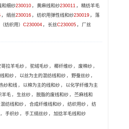
线和细纱
230010
，
黄麻线和纱
230011
，
精纺羊毛
5
，
绢丝
230016
，
纺织用弹性线和纱
230019
，
落
（纺织用）
C230004
，
长丝
C230005
，
厂丝
安哥拉羊毛纱
，
驼绒毛纱
，
椰纤维纱
，
废棉纱
，
线和纱
，
以丝为主的混纺线和纱
，
野蚕丝纱
，
热纱和线
，
以棉为主的线和纱
，
以化学纤维为主
织羊毛
，
生丝纱
，
脱脂的废线和纱
，
苎麻线和
混纺线和纱
，
合成纤维线和纱
，
纺织用纱
，
纺
，
手织纱
，
手工绢丝纱
，
加捻羊毛线和纱