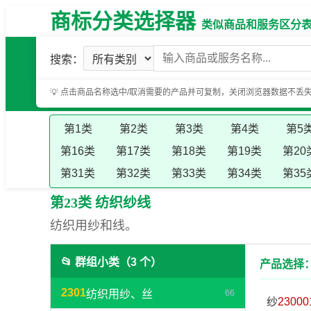
商标分类选择器
类似商品和服务区分表（基
搜索：
💡 点击商品名称选中/取消需要的产品并可复制，关闭浏览器数据不丢
第1类
第2类
第3类
第4类
第5
第16类
第17类
第18类
第19类
第20
第31类
第32类
第33类
第34类
第35
第23类 纺织纱线
纺织用纱和线。
📂 群组小类（3 个）
产品选择：
2301
纺织用纱、丝
66
纱
23000