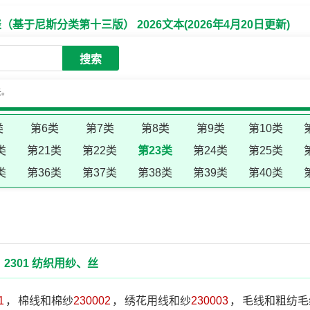
于尼斯分类第十三版） 2026文本(2026年4月20日更新)
搜索
失。
类
第6类
第7类
第8类
第9类
第10类
类
第21类
第22类
第23类
第24类
第25类
类
第36类
第37类
第38类
第39类
第40类
2301 纺织用纱、丝
1
，
棉线和棉纱
230002
，
绣花用线和纱
230003
，
毛线和粗纺毛