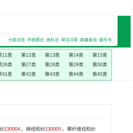
分类浏览
列表模式
商标法
常见问答
邮编查询
委托书
第11类
第12类
第13类
第14类
第15类
第26类
第27类
第28类
第29类
第30类
第41类
第42类
第43类
第44类
第45类
纱
230004
，
麻线和纱
230005
，
椰纤维线和纱