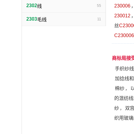
2302
230006
线
55
230012
2303
毛线
11
丝
C2300
C230006
商标局接
手织纱线
加捻线和
棉纱
，
的混纺线
纱
，
双
织用玻璃