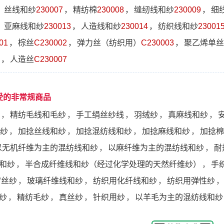
，
丝线和纱
230007
，
精纺棉
230008
，
缝纫线和纱
230009
，
细
，
亚麻线和纱
230013
，
人造线和纱
230014
，
纺织线和纱
23001
01
，
棕丝
C230002
，
弹力丝（纺织用）
C230003
，
聚乙烯单丝
，
人造丝
C230007
受的非常规商品
，
精纺毛线和毛纱
，
手工绢丝纱线
，
羽绒纱
，
真麻线和纱
，
纱
，
加捻丝线和纱
，
加捻混纺线和纱
，
加捻麻线和纱
，
加捻棉
以无机纤维为主的混纺线和纱
，
以麻纤维为主的混纺线和纱
，
耐
和纱
，
半合成纤维线和纱（经过化学处理的天然纤维纱）
，
手
宫丝纱
，
玻璃纤维线和纱
，
纺织用化纤线和纱
，
纺织用弹性纱
，
纱
，
精纺毛纱
，
真丝纱
，
针织用纱
，
以羊毛为主的混纺线和纱