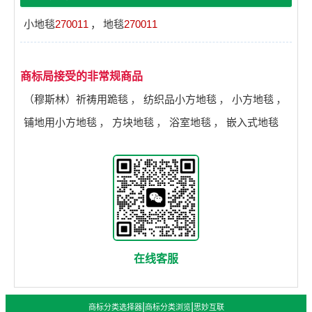
小地毯
270011
，
地毯
270011
商标局接受的非常规商品
（穆斯林）祈祷用跪毯
，
纺织品小方地毯
，
小方地毯
，
铺地用小方地毯
，
方块地毯
，
浴室地毯
，
嵌入式地毯
在线客服
|
|
商标分类选择器
商标分类浏览
思妙互联