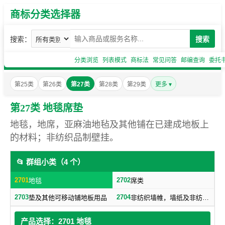
商标分类选择器
搜索：
搜索
分类浏览
列表模式
商标法
常见问答
邮编查询
委托
第25类
第26类
第27类
第28类
第29类
更多 ▾
第27类 地毯席垫
地毯，地席，亚麻油地毡及其他铺在已建成地板上
的材料；非纺织品制壁挂。
📂 群组小类（4 个）
2701
2702
地毯
席类
2703
2704
垫及其他可移动铺地板用品
非纺织墙帷，墙纸及非纺织挂毯
产品选择：2701 地毯