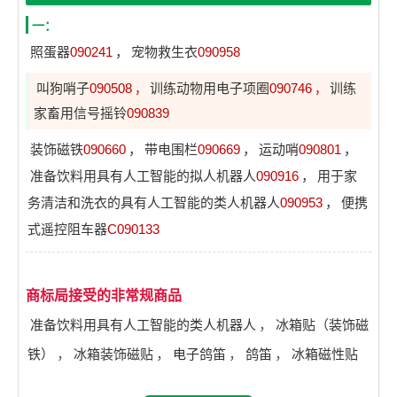
一：
照蛋器
090241
，
宠物救生衣
090958
叫狗哨子
090508
训练动物用电子项圈
090746
训练
，
，
家畜用信号摇铃
090839
装饰磁铁
090660
，
带电围栏
090669
，
运动哨
090801
，
准备饮料用具有人工智能的拟人机器人
090916
，
用于家
务清洁和洗衣的具有人工智能的类人机器人
090953
，
便携
式遥控阻车器
C090133
商标局接受的非常规商品
准备饮料用具有人工智能的类人机器人
，
冰箱贴（装饰磁
铁）
，
冰箱装饰磁贴
，
电子鸽笛
，
鸽笛
，
冰箱磁性贴