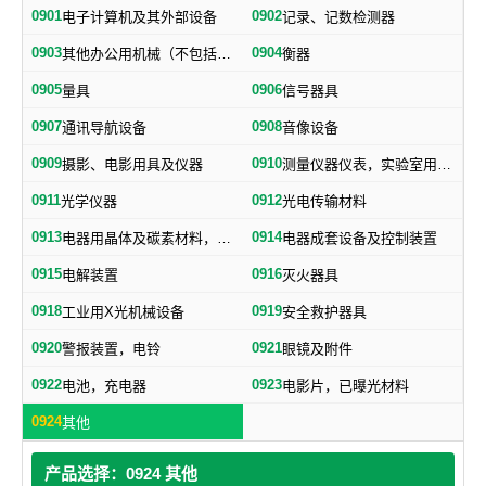
0901
0902
电子计算机及其外部设备
记录、记数检测器
0903
0904
其他办公用机械（不包括打字机、誉写机、油印机）
衡器
0905
0906
量具
信号器具
0907
0908
通讯导航设备
音像设备
0909
0910
摄影、电影用具及仪器
测量仪器仪表，实验室用器具，电测量仪器，科学仪器
0911
0912
光学仪器
光电传输材料
0913
0914
电器用晶体及碳素材料，电子、电气通用元件
电器成套设备及控制装置
0915
0916
电解装置
灭火器具
0918
0919
工业用X光机械设备
安全救护器具
0920
0921
警报装置，电铃
眼镜及附件
0922
0923
电池，充电器
电影片，已曝光材料
0924
其他
产品选择：0924 其他