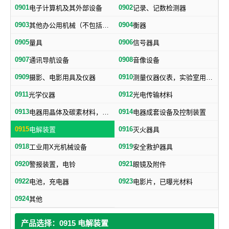
0901
0902
电子计算机及其外部设备
记录、记数检测器
0903
0904
其他办公用机械（不包括打字机、誉写机、油印机）
衡器
0905
0906
量具
信号器具
0907
0908
通讯导航设备
音像设备
0909
0910
摄影、电影用具及仪器
测量仪器仪表，实验室用器具，电测量仪器，科学仪器
0911
0912
光学仪器
光电传输材料
0913
0914
电器用晶体及碳素材料，电子、电气通用元件
电器成套设备及控制装置
0915
0916
电解装置
灭火器具
0918
0919
工业用X光机械设备
安全救护器具
0920
0921
警报装置，电铃
眼镜及附件
0922
0923
电池，充电器
电影片，已曝光材料
0924
其他
产品选择：0915 电解装置