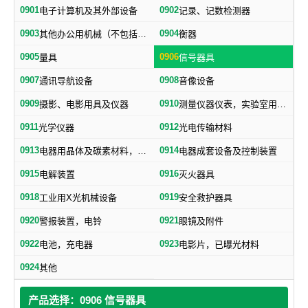
0901
0902
电子计算机及其外部设备
记录、记数检测器
0903
0904
其他办公用机械（不包括打字机、誉写机、油印机）
衡器
0905
0906
量具
信号器具
0907
0908
通讯导航设备
音像设备
0909
0910
摄影、电影用具及仪器
测量仪器仪表，实验室用器具，电测量仪器，科学仪器
0911
0912
光学仪器
光电传输材料
0913
0914
电器用晶体及碳素材料，电子、电气通用元件
电器成套设备及控制装置
0915
0916
电解装置
灭火器具
0918
0919
工业用X光机械设备
安全救护器具
0920
0921
警报装置，电铃
眼镜及附件
0922
0923
电池，充电器
电影片，已曝光材料
0924
其他
产品选择：0906 信号器具