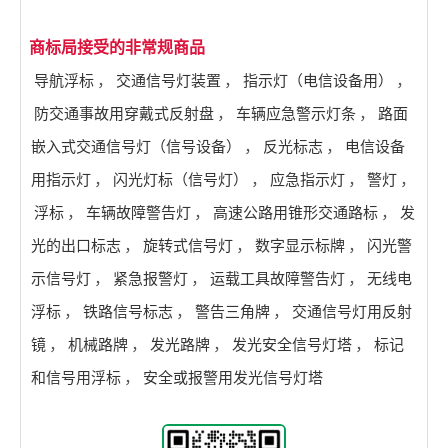
商标局接受的非常规商品
导航浮标
，
交通信号灯装置
，
指示灯（电信设备用）
，
防交通事故用穿戴式反射盘
，
车辆应急警示灯条
，
路面
嵌入式交通信号灯（信号设备）
，
反光标志
，
电信设备
用指示灯
，
闪光灯标（信号灯）
，
应急指示灯
，
警灯
，
浮标
，
车辆故障警告灯
，
高速公路用锥形交通路标
，
发
光的出口标志
，
旋转式信号灯
，
数字显示标牌
，
闪光警
示信号灯
，
紧急报警灯
，
运载工具故障警告灯
，
无线电
浮标
，
铁路信号标志
，
警告三角牌
，
交通信号灯用反射
镜
，
机械路牌
，
发光路牌
，
发光安全信号灯塔
，
标记
和信号用浮标
，
安全或报警用发光信号灯塔