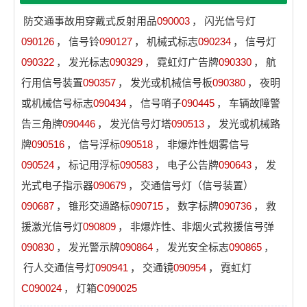
防交通事故用穿戴式反射用品
090003
，
闪光信号灯
090126
，
信号铃
090127
，
机械式标志
090234
，
信号灯
090322
，
发光标志
090329
，
霓虹灯广告牌
090330
，
航
行用信号装置
090357
，
发光或机械信号板
090380
，
夜明
或机械信号标志
090434
，
信号哨子
090445
，
车辆故障警
告三角牌
090446
，
发光信号灯塔
090513
，
发光或机械路
牌
090516
，
信号浮标
090518
，
非爆炸性烟雾信号
090524
，
标记用浮标
090583
，
电子公告牌
090643
，
发
光式电子指示器
090679
，
交通信号灯（信号装置）
090687
，
锥形交通路标
090715
，
数字标牌
090736
，
救
援激光信号灯
090809
，
非爆炸性、非烟火式救援信号弹
090830
，
发光警示牌
090864
，
发光安全标志
090865
，
行人交通信号灯
090941
，
交通镜
090954
，
霓虹灯
C090024
，
灯箱
C090025