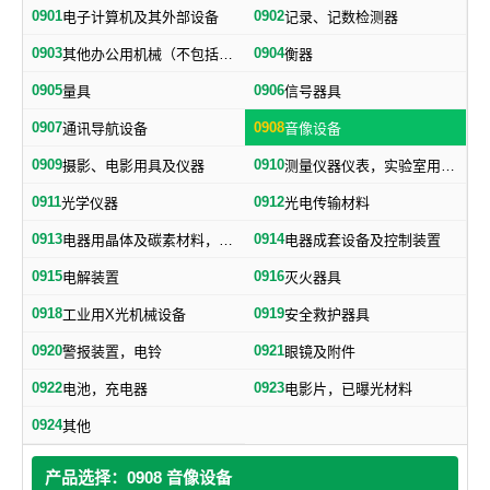
0901
0902
电子计算机及其外部设备
记录、记数检测器
0903
0904
其他办公用机械（不包括打字机、誉写机、油印机）
衡器
0905
0906
量具
信号器具
0907
0908
通讯导航设备
音像设备
0909
0910
摄影、电影用具及仪器
测量仪器仪表，实验室用器具，电测量仪器，科学仪器
0911
0912
光学仪器
光电传输材料
0913
0914
电器用晶体及碳素材料，电子、电气通用元件
电器成套设备及控制装置
0915
0916
电解装置
灭火器具
0918
0919
工业用X光机械设备
安全救护器具
0920
0921
警报装置，电铃
眼镜及附件
0922
0923
电池，充电器
电影片，已曝光材料
0924
其他
产品选择：0908 音像设备