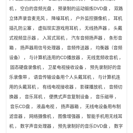
机
，
空白的音频光盘
，
预录制的运动锻炼DVD盘
，
双路
立体声录音麦克风
，
降噪耳机
，
户外监控摄像机
，
耳机
插孔防尘塞
，
虚拟现实游戏用耳机
，
无线扬声器
，
头戴
式视频显示器
，
入耳式耳机
，
汽车音频扬声器
，
条形音
箱
，
扬声器用信号处理器
，
音频传送器
，
均衡器（音频
设备）
，
与计算机连用的CD播放器
，
无线宽频收音机
，
固态硬盘录像机
，
卫星电视接收设备
，
预先录制好的音
乐录像带
，
语音传输设备用个人头戴耳机
，
与计算机连
用的头戴耳机
，
有线电视接收器
，
影碟播放机
，
音频切
换器
，
音乐耳机
，
便携式声音复制设备
，
音乐磁带
，
音乐CD盘
，
液晶电视
，
扬声器箱
，
无线电设备用布制
滤音器
，
网络摄像机
，
图像增强器
，
智能手机用无线耳
机
，
数字声音处理器
，
预先录制好的音乐DVD盘
，
数字