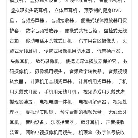
播放机
，
虚拟现实设备
，
无线电收音机
，
智能电视机
，
虚拟现实头戴耳机
，
立体声耳机
，
预录制的健身DVD
盘
，
音频扬声器
，
音频接收器
，
便携式媒体播放器用保
护套
，
数字音频播放器
，
便携式共振音箱
，
壁挂式无线
音箱
，
移动电话用头戴式耳机
，
汽车用盲区摄像头
，
头
戴式无线耳机
，
便携式摄像机用防水罩
，
低音扬声器
，
头戴耳机
，
数码录像机
，
便携式媒体播放器保护套
，
数
码摄像机
，
摄像机用镜头
，
音频数字转换器
，
音频视频
转换器
，
计算机用音频扬声器
，
计算机用扬声器
，
手机
用头戴式耳麦
，
手机用无线耳机
，
视频游戏用头戴式虚
拟现实装置
，
电视电脑一体机
，
电视机解码器
，
视频处
理器
，
虚拟现实眼镜
，
预先录制的视频光盘
，
无线蓝牙
耳机
，
音响设备
，
乐器拾音器
，
蓝牙耳机
，
声音接收
装置
，
闭路电视摄像机用镜头
，
机顶盒（数字信号接收