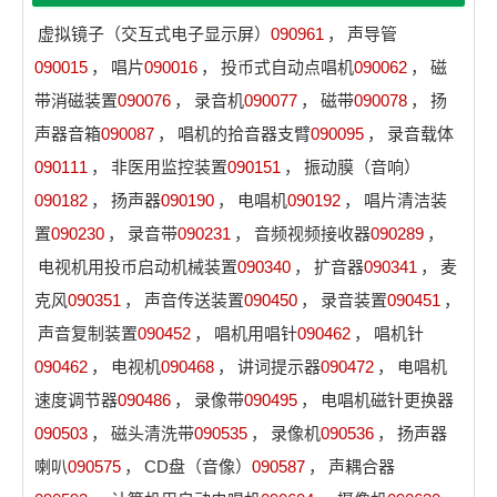
虚拟镜子（交互式电子显示屏）
090961
，
声导管
090015
，
唱片
090016
，
投币式自动点唱机
090062
，
磁
带消磁装置
090076
，
录音机
090077
，
磁带
090078
，
扬
声器音箱
090087
，
唱机的拾音器支臂
090095
，
录音载体
090111
，
非医用监控装置
090151
，
振动膜（音响）
090182
，
扬声器
090190
，
电唱机
090192
，
唱片清洁装
置
090230
，
录音带
090231
，
音频视频接收器
090289
，
电视机用投币启动机械装置
090340
，
扩音器
090341
，
麦
克风
090351
，
声音传送装置
090450
，
录音装置
090451
，
声音复制装置
090452
，
唱机用唱针
090462
，
唱机针
090462
，
电视机
090468
，
讲词提示器
090472
，
电唱机
速度调节器
090486
，
录像带
090495
，
电唱机磁针更换器
090503
，
磁头清洗带
090535
，
录像机
090536
，
扬声器
喇叭
090575
，
CD盘（音像）
090587
，
声耦合器