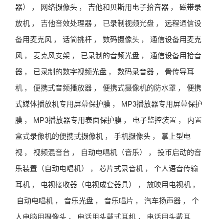
器）
，
网络摄像头
，
吉他和贝斯用电子拾音器
，
磁带录
放机
，
吉他音效处理器
，
已录制视频光盘
，
远程通信设
备用麦克风
，
话筒挑杆
，
数码摄像头
，
通信设备用麦克
风
，
麦克风支架
，
已录制的音频光盘
，
通信设备用拾音
器
，
已录制的数字视频光盘
，
数码录音器
，
骨传导耳
机
，
便携式音频播放器
，
便携式摄像机的防水罩
，
便携
式媒体播放机专用屏幕保护膜
，
MP3播放器专用屏幕保护
膜
，
MP3播放器专用表面保护膜
，
电子监控装置
，
内置
盒式录像机的便携式摄像机
，
手机摄像头
，
掌上型电
视
，
视频混音台
，
自动电唱机（音乐）
，
投币启动的音
乐装置（自动电唱机）
，
芯片式录音机
，
个人语音传输
耳机
，
电视接收器（电视成套器具）
，
放映用电视机
，
自动电唱机
，
音乐光盘
，
音乐唱片
，
汽车扬声器
，
个
人电脑用摄像头
，
电话用头戴式耳机
，
电话用头戴耳