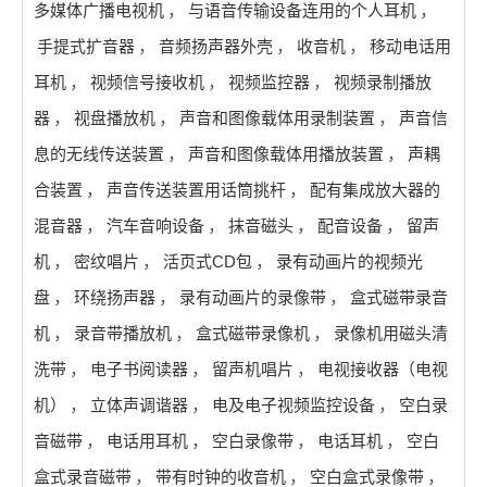
多媒体广播电视机
，
与语音传输设备连用的个人耳机
，
手提式扩音器
，
音频扬声器外壳
，
收音机
，
移动电话用
耳机
，
视频信号接收机
，
视频监控器
，
视频录制播放
器
，
视盘播放机
，
声音和图像载体用录制装置
，
声音信
息的无线传送装置
，
声音和图像载体用播放装置
，
声耦
合装置
，
声音传送装置用话筒挑杆
，
配有集成放大器的
混音器
，
汽车音响设备
，
抹音磁头
，
配音设备
，
留声
机
，
密纹唱片
，
活页式CD包
，
录有动画片的视频光
盘
，
环绕扬声器
，
录有动画片的录像带
，
盒式磁带录音
机
，
录音带播放机
，
盒式磁带录像机
，
录像机用磁头清
洗带
，
电子书阅读器
，
留声机唱片
，
电视接收器（电视
机）
，
立体声调谐器
，
电及电子视频监控设备
，
空白录
音磁带
，
电话用耳机
，
空白录像带
，
电话耳机
，
空白
盒式录音磁带
，
带有时钟的收音机
，
空白盒式录像带
，