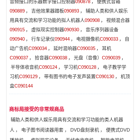
音频接口的乐器数字接口控制器
090878
，
便携式音箱
090889
，
吉他效果器踏板
090893
，
辅助人类和供人娱乐
用具有交流和学习功能的拟人机器人
090908
，
视频混合器
090915
，
虚拟现实控制器
090930
，
音乐序列器设备
090940
，
行车记录仪
090944
，
电视摄像机
C090033
，
自
动广告机
C090034
，
延时混响器
C090035
，
耳机
C090037
，
拾音器
C090038
，
光盘（音像）
C090039
，
半导体收音机
C090124
，
学习机
C090128
，
电子教学学
习机
C090129
，
带有图书的电子发声装置
C090130
，
机顶
盒
C090144
商标局接受的非常规商品
辅助人类和供人娱乐用具有交流和学习功能的类人机器
人
，
电子图书阅读器用套
，
DVD盘刻录机
，
便携式DVD