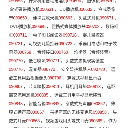
090593
，
计算机用自动电唱机
090604
，
摄像机
090630
，
盒式磁带播放机
090631
，
CD播放机
090632
，
盒式录像
带
090650
，
便携式收录机
090663
，
头戴式耳机
090671
，
DVD播放机
090685
，
便携式媒体播放器
090702
，
数码相
框
090711
，
电子图书阅读器
090718
，
婴儿监控器
090721
，
可视婴儿监控器
090722
，
乐器用电动和电子效
果器
090768
，
音频接口
090769
，
均衡器（音频装置）
090770
，
低音喇叭
090771
，
头戴式虚拟现实装置
090776
，
混音器
090779
，
安全监控机器人
090789
，
运
载工具用后视摄像头
090796
，
穿戴式视频显示器
090807
，
哇音踏板
090811
，
耳机用耳垫
090818
，
远距
离交流用耳机
090835
，
运载工具用平视显示装置
090848
，
智能音箱
090849
，
穿戴式扬声器
090852
，
薄
膜式扬声器
090857
，
带扬声器的无线麦克风
090858
，
头
戴式耳麦
090868
，
视频游戏用头戴式耳麦
090869
，
作为