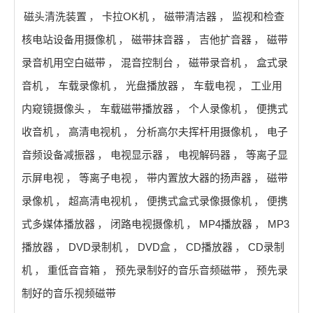
磁头清洗装置
，
卡拉OK机
，
磁带清洁器
，
监视和检查
核电站设备用摄像机
，
磁带抹音器
，
吉他扩音器
，
磁带
录音机用空白磁带
，
混音控制台
，
磁带录音机
，
盒式录
音机
，
车载录像机
，
光盘播放器
，
车载电视
，
工业用
内窥镜摄像头
，
车载磁带播放器
，
个人录像机
，
便携式
收音机
，
高清电视机
，
分析高尔夫挥杆用摄像机
，
电子
音频设备减振器
，
电视显示器
，
电视解码器
，
等离子显
示屏电视
，
等离子电视
，
带内置放大器的扬声器
，
磁带
录像机
，
超高清电视机
，
便携式盒式录像摄像机
，
便携
式多媒体播放器
，
闭路电视摄像机
，
MP4播放器
，
MP3
播放器
，
DVD录制机
，
DVD盒
，
CD播放器
，
CD录制
机
，
重低音音箱
，
预先录制好的音乐音频磁带
，
预先录
制好的音乐视频磁带