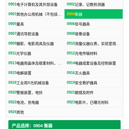
0901
0902
电子计算机及其外部设备
记录、记数检测器
0903
0904
其他办公用机械（不包括打字机、誉写机、油印机）
衡器
0905
0906
量具
信号器具
0907
0908
通讯导航设备
音像设备
0909
0910
摄影、电影用具及仪器
测量仪器仪表，实验室用器具，电测量仪器，科学仪器
0911
0912
光学仪器
光电传输材料
0913
0914
电器用晶体及碳素材料，电子、电气通用元件
电器成套设备及控制装置
0915
0916
电解装置
灭火器具
0918
0919
工业用X光机械设备
安全救护器具
0920
0921
警报装置，电铃
眼镜及附件
0922
0923
电池，充电器
电影片，已曝光材料
0924
其他
产品选择：0904 衡器