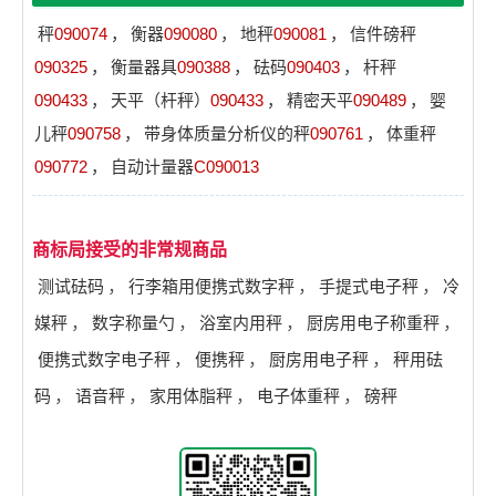
秤
090074
，
衡器
090080
，
地秤
090081
，
信件磅秤
090325
，
衡量器具
090388
，
砝码
090403
，
杆秤
090433
，
天平（杆秤）
090433
，
精密天平
090489
，
婴
儿秤
090758
，
带身体质量分析仪的秤
090761
，
体重秤
090772
，
自动计量器
C090013
商标局接受的非常规商品
测试砝码
，
行李箱用便携式数字秤
，
手提式电子秤
，
冷
媒秤
，
数字称量勺
，
浴室内用秤
，
厨房用电子称重秤
，
便携式数字电子秤
，
便携秤
，
厨房用电子秤
，
秤用砝
码
，
语音秤
，
家用体脂秤
，
电子体重秤
，
磅秤