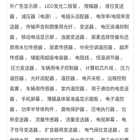
外广告显示屏
，
LED发光二极管
，
限幅器
，
液位变送
器
，
减压器（电源）
，
电插头适配器
，
电导率/电阻率变
送器
，
传输声音和图像用光纤
，
变送器
，
电压浪涌抑制
器
，
移动电话显示屏
，
浊度变送器
，
尿素选择性催化还
原用水位传感器
，
尿素传感器
，
中央空调温控器
，
超声
传感器
，
储能用超级电容器
，
电阻线
，
恒温调节器
，
压力变送器
，
车辆用电子控制器
，
计算机芯片组
，
压力
温控器
，
光纤适配器
，
温控器
，
电开关柜
，
远程控制
装置
，
车辆用传感器
，
室内温控器
，
用于通信的电变送
器
，
手机屏幕
，
薄膜晶体管液晶显示面板
，
电子温控
器
，
功率半导体构件
，
漏电保护器
，
压电执行器
，
位
移变送器
，
流量传感器
，
流量变送器
，
电视屏幕
，
电
子信号变送器
，
扩音器用变送器
，
电气阀位变送器
，
吉