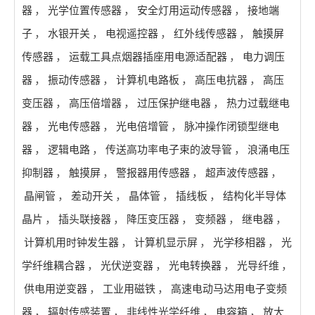
器
，
光学位置传感器
，
安全灯用运动传感器
，
接地端
子
，
水银开关
，
电视遥控器
，
红外线传感器
，
触摸屏
传感器
，
运载工具点烟器插座用电源适配器
，
电力调压
器
，
振动传感器
，
计算机电路板
，
高压电抗器
，
高压
变压器
，
高压倍增器
，
过压保护继电器
，
热力过载继电
器
，
光电传感器
，
光电倍增管
，
脉冲操作闭锁型继电
器
，
逻辑电路
，
传送高功率电子束的波导管
，
浪涌电压
抑制器
，
触摸屏
，
警报器用传感器
，
超声波传感器
，
晶闸管
，
差动开关
，
晶体管
，
插线板
，
结构化半导体
晶片
，
插头联接器
，
降压变压器
，
变频器
，
继电器
，
计算机用时钟发生器
，
计算机显示屏
，
光学移相器
，
光
学纤维耦合器
，
光伏逆变器
，
光电转换器
，
光导纤维
，
供电用逆变器
，
工业用磁铁
，
高速电动马达用电子变频
器
，
辐射传感装置
，
非线性光学纤维
，
电容箱
，
放大