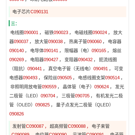
电子芯片
C090131
三：
电线圈
090001
，
磁铁
090023
，
电磁线圈
090024
，
放大
器
090037
，
放大管
090038
，
热离子管
090060
，
电容器
090140
，
电导体
090141
，
限幅器（电）
090165
，
熔丝
090269
，
电阻器
090427
，
变阻器
090432
，
扼流线圈
（阻抗）
090441
，
真空电子管（无线电）
090491
，
可变
电感器
090493
，
保险丝
090505
，
电感线圈支架
090514
，
非照明用放电管
090559
，
晶体管（电子）
090624
，
发光
二极管（LED）
090704
，
三极管
090705
，
有机发光二极
管（OLED）
090825
，
量子点发光二极管（QLED）
090826
发射管
C090087
超高频管
C090088
电子束管
，
，
C090089
电位器
C090090
示波管
C090091
电子管
，
，
，