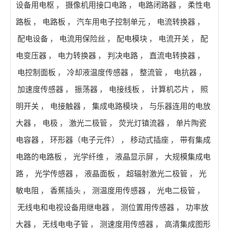
设备用电枢
，
摄像机用接口电路
，
电路闭路器
，
柔性电
路板
，
电路板
，
汽车用电子控制单元
，
电流转换器
，
配电设备
，
电流用保险丝
，
配电模块
，
电流开关
，
配
电变压器
，
电力转换器
，
判决电路
，
直流电转换器
，
电控制面板
，
冷却液温度传感器
，
整流管
，
电抗器
，
加速度传感器
，
振荡器
，
电接线板
，
计算机芯片
，
照
明开关
，
电接触器
，
集成电路模块
，
与乐器连用的电放
大器
，
电极
，
激光二极管
，
荧光灯镇流器
，
单片陶瓷
电容器
，
环形器（电子元件）
，
移动式插座
，
带有集成
电路的电路板
，
光学纤维
，
液晶显示屏
，
大规模集成电
路
，
光学传感器
，
液晶面板
，
超辐射激光二极管
，
光
敏电阻
，
香蕉插头
，
测温度用传感器
，
光电二极管
，
无线电和电视设备用继电器
，
测位置用传感器
，
功率放
大器
，
无线电电子管
，
测速度用传感器
，
高清集成图形