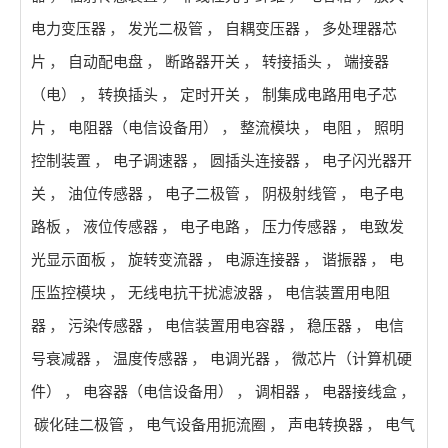
电力变压器
，
发光二极管
，
自耦变压器
，
多处理器芯
片
，
自动配电盘
，
断路器开关
，
转接插头
，
端接器
（电）
，
转换插头
，
定时开关
，
制集成电路用电子芯
片
，
电阻器（电信设备用）
，
整流模块
，
电阻
，
照明
控制装置
，
电子调速器
，
圆插头连接器
，
电子闪光器开
关
，
油位传感器
，
电子二极管
，
阴极射线管
，
电子电
路板
，
液位传感器
，
电子电路
，
压力传感器
，
电致发
光显示面板
，
旋转变流器
，
电源连接器
，
谐振器
，
电
压监控模块
，
无线电抗干扰滤波器
，
电信装置用电阻
器
，
污染传感器
，
电信装置用电容器
，
稳压器
，
电信
号衰减器
，
温度传感器
，
电调光器
，
微芯片（计算机硬
件）
，
电容器（电信设备用）
，
调相器
，
电器接线盒
，
碳化硅二极管
，
电气设备用扼流圈
，
声电转换器
，
电气