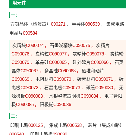
用元件
一：
方铅晶体（检波器）
090271
，
半导体
090539
，
集成电路
用晶片
090584
炭精块
C090074
石墨炭精块
C090075
炭精片
，
，
C090076
炭精粒
C090077
炭精棒
C090078
炭精粉
，
，
，
C090079
单晶硅
C090065
硅外延片
C090066
石英
，
，
，
晶体
C090067
多晶硅
C090068
硒堆和硒片
，
，
C090069
电阻材料
C090070
碳素材料
C090071
碳
，
，
，
电极
C090072
石墨电极
C090073
碳管
C090080
无
，
，
，
源极板
C090083
水银整流器阴极
C090084
电子管阳
，
，
极
C090085
阳极糊
C090086
，
二：
印刷电路
090125
，
集成电路
090538
，
芯片（集成电路）
090540
，
印刷电路板
090699