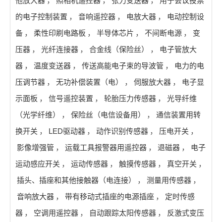
他放大器
，
照相机遥控器
，
张力变送器
，
用于会议投票
的电子控制装置
，
音响遥控器
，
电放大器
，
电动控制设
备
，
柔性印刷电路板
，
半导体芯片
，
不间断电源
，
变
压器
，
光纤连接器
，
合金线（保险丝）
，
电子管放大
器
，
温度变送器
，
传送高能电子束的导波管
，
电力的电
压调节器
，
无功补偿装置（电）
，
伺服放大器
，
电子显
示面板
，
信号遥控装置
，
轮胎压力传感器
，
光导纤维
（光学纤维）
，
保险丝（电信设备用）
，
通信装置用转
换开关
，
LED驱动器
，
动作识别传感器
，
压电开关
，
影像增强管
，
运载工具报警器用遥控器
，
退磁器
，
电子
运动感应开关
，
运动传感器
，
触摸传感器
，
真空开关
，
插头、插座和其他接触器（电连接）
，
测量用传感器
，
音响放大器
，
带有移动式插座的电源插座
，
定时传感
器
，
空调用遥控器
，
自动跟踪太阳传感器
，
反激式变压