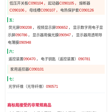
低压开关板
C090104
起动器
C090105
熔断器
，
，
C090106
母线槽
C090107
电热保护套
C090126
，
，
五：
荧光屏
090208
，
视频显示屏
090652
，
显示数字用电子显
示屏
090786
，
显示器用偏光膜
090947
，
显示器用透明导
电薄膜
090948
六：
遥控装置
090470
，
电子钥匙（遥控装置）
090781
家用遥控器
C090101
七：
光学纤维（光导纤维）
090571
商标局接受的非常规商品