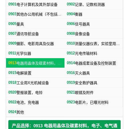
0901
0902
电子计算机及其外部设备
记录、记数检测器
0903
0904
其他办公用机械（不包括打字机、誉写机、油印机）
衡器
0905
0906
量具
信号器具
0907
0908
通讯导航设备
音像设备
0909
0910
摄影、电影用具及仪器
测量仪器仪表，实验室用器具，电测量仪器，科学仪器
0911
0912
光学仪器
光电传输材料
0913
0914
电器用晶体及碳素材料，电子、电气通用元件
电器成套设备及控制装置
0915
0916
电解装置
灭火器具
0918
0919
工业用X光机械设备
安全救护器具
0920
0921
警报装置，电铃
眼镜及附件
0922
0923
电池，充电器
电影片，已曝光材料
0924
其他
产品选择：0913 电器用晶体及碳素材料，电子、电气通