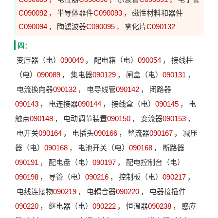
C090092
半导体器件
C090093
磁性材料和器件
，
，
C090094
陶滤波器
C090095
雾化片
C090132
，
，
四：
变压器（电）
090049
，
配电箱（电）
090054
，
接线柱
（电）
090089
，
集电器
090129
，
闸盒（电）
090131
，
电流换向器
090132
，
电导线管
090142
，
闭路器
090143
，
电连接器
090144
，
接线盒（电）
090145
，
电
触点
090148
，
电动调节装置
090150
，
变流器
090153
，
电开关
090164
，
电插头
090166
，
整流器
090167
，
减压
器（电）
090168
，
电池开关（电）
090168
，
断路器
090191
，
配电盘（电）
090197
，
配电控制台（电）
090198
，
导管（电）
090216
，
控制板（电）
090217
，
电线连接物
090219
，
电耦合器
090220
，
电器接插件
090220
，
继电器（电）
090222
，
恒温器
090238
，
感应