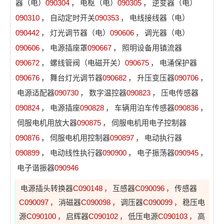
器（电）
090304
，
电枢（电）
090305
，
逆变器（电）
090310
，
自动定时开关
090353
，
电线接线器（电）
090442
，
灯光调节器（电）
090606
，
调光器（电）
090606
，
电源插座罩
090667
，
照明设备用镇流器
090672
，
螺线管阀（电磁开关）
090675
，
电涌保护器
090676
，
舞台灯光调节器
090682
，
升压变压器
090706
，
电源适配器
090730
，
数字温控器
090823
，
压电传感器
090824
，
电源插座
090828
，
车辆用泊车传感器
090836
，
伺服电机用放大器
090875
，
伺服电机用电子控制器
090876
，
伺服电机用控制器
090897
，
电动执行器
090899
，
电动线性执行器
090900
，
电子振荡器
090945
，
电子谐振器
090946
电源插头转换器
C090148
互感器
C090096
传感器
，
，
C090097
消磁器
C090098
调压器
C090099
稳压电
，
，
，
源
C090100
启辉器
C090102
低压电源
C090103
高
，
，
，