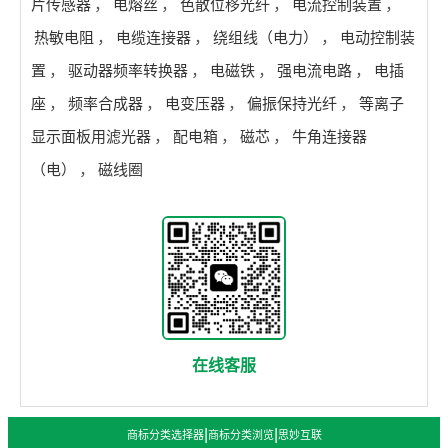
片传感器
，
电熔丝
，
色散位移光纤
，
电流控制装置
，
热敏电阻
，
电缆连接器
，
绕组线（电力）
，
电动控制装
置
，
驱动器频率转换器
，
电磁铁
，
强电流电路
，
电插
座
，
频率合成器
，
电变压器
，
偏振保持光纤
，
等离子
显示面板用滤光器
，
配电箱
，
磁芯
，
牛角连接器
（电）
，
磁线圈
在线客服
|
|
商标分类选择器
商标分类浏览
思妙互联