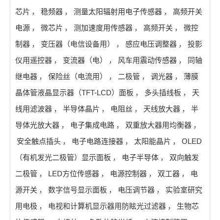
芯片
，
稳频器
，
测量太阳辐射用电子传感器
，
高频开关
电源
，
微芯片
，
测加速度用传感器
，
高频开关
，
微控
制器
，
变压器（电信设备用）
，
感应电压调整器
，
投影
仪用遥控器
，
变流器（电）
，
风车用震动传感器
，
同轴
继电器
，
保险丝（电流用）
，
二极管
，
调光器
，
薄膜
晶体管液晶显示器（TFT-LCD）面板
，
多头插线板
，
天
线用滤波器
，
半导体晶片
，
电阻丝
，
天线放大器
，
半
导体光放大器
，
电子集成电路
，
双重放大器用均衡器
，
安全触点插头
，
电子电路连接器
，
太阳能晶片
，
OLED
（有机发光二极管）显示面板
，
电子半导体
，
双向触发
二极管
，
LED方位传感器
，
电源控制器
，
双工器
，
电
源开关
，
数字信号显示面板
，
电压调节器
，
实验室研究
用电极
，
电视和计算机显示器用防眩光过滤器
，
生物芯