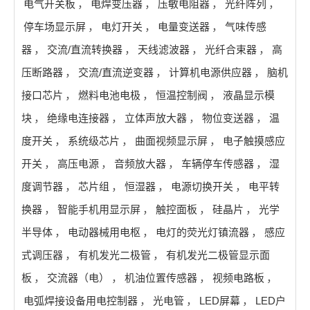
电气开关板
，
电焊变压器
，
压敏电阻器
，
光纤阵列
，
停车场显示屏
，
电灯开关
，
电量变送器
，
气味传感
器
，
交流/直流转换器
，
天线滤波器
，
光纤合束器
，
高
压断路器
，
交流/直流逆变器
，
计算机电源供应器
，
脑机
接口芯片
，
燃料电池电极
，
恒温控制阀
，
液晶显示模
块
，
绝缘电连接器
，
立体声放大器
，
物位变送器
，
温
度开关
，
系统级芯片
，
曲面视频显示屏
，
电子触摸感应
开关
，
高压电源
，
音频放大器
，
车辆停车传感器
，
湿
度调节器
，
芯片组
，
恒湿器
，
电源切换开关
，
电平转
换器
，
智能手机用显示屏
，
触控面板
，
硅晶片
，
光学
半导体
，
电动器械用电枢
，
电灯的荧光灯镇流器
，
感应
式调压器
，
有机发光二极管
，
有机发光二极管显示面
板
，
交流器（电）
，
机油位置传感器
，
视频电路板
，
电弧焊接设备用电控制器
，
光电管
，
LED屏幕
，
LED户