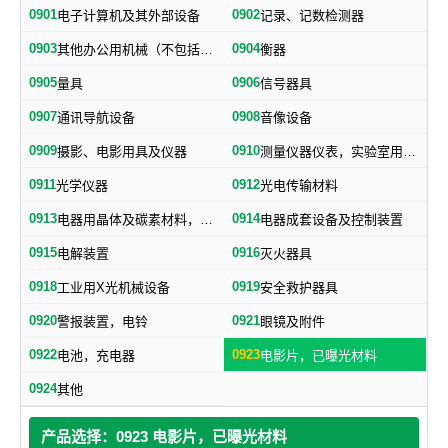
0901
0902
电子计算机及其外部设备
记录、记数检测器
0903
0904
其他办公用机械（不包括打字机、誉写机、油印机）
衡器
0905
0906
量具
信号器具
0907
0908
通讯导航设备
音像设备
0909
0910
摄影、电影用具及仪器
测量仪器仪表，实验室用器具，电测量仪器，科学仪器
0911
0912
光学仪器
光电传输材料
0913
0914
电器用晶体及碳素材料，电子、电气通用元件
电器成套设备及控制装置
0915
0916
电解装置
灭火器具
0918
0919
工业用X光机械设备
安全救护器具
0920
0921
警报装置，电铃
眼镜及附件
0922
0923
电池，充电器
电影片，已曝光材料
0924
其他
产品选择：0923 电影片，已曝光材料