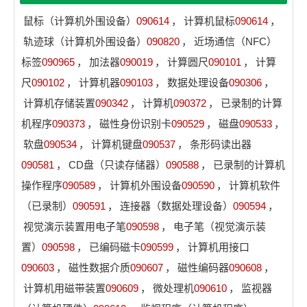
鼠标（计算机外围设备）
090614
，
计算机鼠标
090614
，
轨迹球（计算机外围设备）
090820
，
近场通信（NFC）
标签
090965
，
加法器
090019
，
计算圆尺
090101
，
计算
尺
090102
，
计算机器
090103
，
数据处理设备
090306
，
计算机存储装置
090342
，
计算机
090372
，
已录制的计算
机程序
090373
，
磁性身份识别卡
090529
，
磁盘
090533
，
软盘
090534
，
计算机键盘
090537
，
条形码读出器
090581
，
CD盘（只读存储器）
090588
，
已录制的计算机
操作程序
090589
，
计算机外围设备
090590
，
计算机软件
（已录制）
090591
，
连接器（数据处理设备）
090594
，
视觉演示装置用电子笔
090598
，
电子笔（视觉演示装
置）
090598
，
已编码磁卡
090599
，
计算机用接口
090603
，
磁性数据介质
090607
，
磁性编码器
090608
，
计算机用磁带装置
090609
，
微处理机
090610
，
监视器