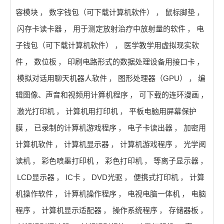
容模块
，
数字钱包（可下载计算机软件）
，
鼠标脚垫
，
闪存卡读卡器
，
用于测定放射治疗中放射量的软件
，
电
子钱包（可下载计算机软件）
，
医学教学用虚拟现实软
件
，
数位板
，
印刷电路形式的数据处理设备用接口卡
，
模拟对话用聊天机器人软件
，
图形处理器（GPU）
，
编
辑图像、声音和视频用计算机程序
，
可下载的连环漫画
，
激光打印机
，
计算机用打印机
，
平板电脑用屏幕保护
膜
，
已录制的计算机游戏程序
，
电子卡读出器
，
加密用
计算机软件
，
计算机显示器
，
计算机游戏程序
，
光学阅
读机
，
彩色喷墨打印机
，
彩色打印机
，
等离子显示器
，
LCD显示器
，
IC卡
，
DVD光驱
，
便携式打印机
，
计算
机操作软件
，
计算机操作程序
，
电视电脑一体机
，
电脑
程序
，
计算机显示适配器
，
操作系统程序
，
存储器板
，