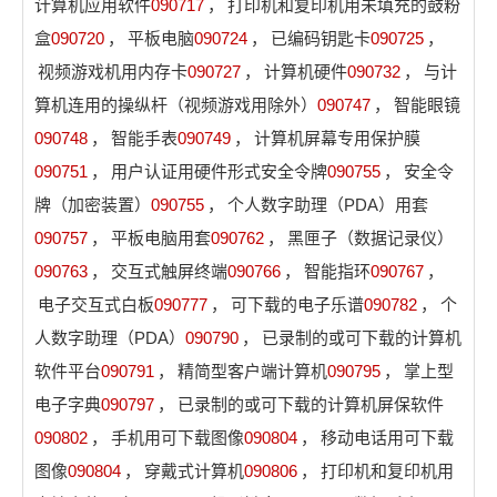
计算机应用软件
090717
，
打印机和复印机用未填充的鼓粉
盒
090720
，
平板电脑
090724
，
已编码钥匙卡
090725
，
视频游戏机用内存卡
090727
，
计算机硬件
090732
，
与计
算机连用的操纵杆（视频游戏用除外）
090747
，
智能眼镜
090748
，
智能手表
090749
，
计算机屏幕专用保护膜
090751
，
用户认证用硬件形式安全令牌
090755
，
安全令
牌（加密装置）
090755
，
个人数字助理（PDA）用套
090757
，
平板电脑用套
090762
，
黑匣子（数据记录仪）
090763
，
交互式触屏终端
090766
，
智能指环
090767
，
电子交互式白板
090777
，
可下载的电子乐谱
090782
，
个
人数字助理（PDA）
090790
，
已录制的或可下载的计算机
软件平台
090791
，
精简型客户端计算机
090795
，
掌上型
电子字典
090797
，
已录制的或可下载的计算机屏保软件
090802
，
手机用可下载图像
090804
，
移动电话用可下载
图像
090804
，
穿戴式计算机
090806
，
打印机和复印机用