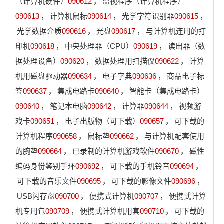
（计算机硬件）
090612
，
监视程序（计算机程序）
090613
，
计算机鼠标
090614
，
光学字符识别器
090615
，
光学数据介质
090616
，
光盘
090617
，
与计算机连用的打
印机
090618
，
中央处理器（CPU）
090619
，
读出器（数
据处理设备）
090620
，
数据处理用扫描仪
090622
，
计算
机用磁盘驱动器
090634
，
电子字典
090636
，
商品电子标
签
090637
，
集成电路卡
090640
，
智能卡（集成电路卡）
090640
，
笔记本电脑
090642
，
计算器
090644
，
视频游
戏卡
090651
，
电子出版物（可下载）
090657
，
可下载的
计算机程序
090658
，
鼠标垫
090662
，
与计算机配套使用
的腕垫
090664
，
已录制的计算机游戏软件
090670
，
磁性
编码身份鉴别手环
090692
，
可下载的手机铃音
090694
，
可下载的音乐文件
090695
，
可下载的影像文件
090696
，
USB闪存盘
090700
，
便携式计算机
090707
，
便携式计算
机专用包
090709
，
便携式计算机用套
090710
，
可下载的