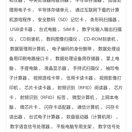
和仪器
，
中央处理器用散热器
，
半导体存储器
，
图像处
理用电子卡
，
半导体存储单元
，
通过互联网下载的计算
机游戏程序
，
安全数码（SD）记忆卡
，
条形码扫描器
，
USB读卡器
，
台式电脑
，
SIM卡
，
数字化输入输出扫描
仪
，
CD刻录机
，
数码图像扫描仪
，
CD-ROM刻录机
，
数据管理用计算机
，
电子编码的身份腕带
，
数据处理设
备用印刷电路接口卡
，
数据处理设备用存储器
，
掌上电
脑
，
手提电脑
，
液晶显示器
，
手持式扫描仪
，
袖珍电
子计算器
，
视频游戏卡带
，
信用卡读卡器
，
视频影像打
印机
，
芯片卡读卡器
，
射频识别（RFID）阅读器
，
芯片
卡
，
射频识别（RFID）标签
，
微型计算机
，
上网本电
脑
，
微芯片卡
，
闪存卡适配器
，
通信计算机
，
闪存卡
读出器
，
台式电子计算器
，
软盘驱动器（计算机用）
，
数字语音信号处理器
，
平板电脑专用支架
，
数字信号处