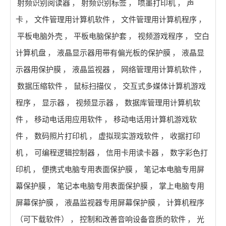
射频识别阅读器
，
射频识别标签
，
喷墨打印机
，
声
卡
，
文件管理用计算机软件
，
文件管理用计算机程序
，
平板电脑外壳
，
平板电脑保护套
，
视频游戏程序
，
空白
计算机盘
，
液晶显示器用带有偏光板的保护膜
，
液晶显
示器用保护膜
，
液晶监视器
，
网络管理用计算机软件
，
数据压缩软件
，
鼠标扫描仪
，
交互式多媒体计算机游戏
程序
，
显示器
，
视频显示器
，
数据库管理用计算机软
件
，
移动电话用应用软件
，
移动电话用计算机游戏软
件
，
数码照片打印机
，
虚拟现实游戏软件
，
收据打印
机
，
可编程逻辑控制器
，
信用卡用读卡器
，
数字彩色打
印机
，
便携式电脑专用表面保护膜
，
笔记本电脑专用屏
幕保护膜
，
笔记本电脑专用表面保护膜
，
掌上电脑专用
屏幕保护膜
，
液晶监视器专用屏幕保护膜
，
计算机程序
（可下载软件）
，
控制和改善音响设备音质的软件
，
光