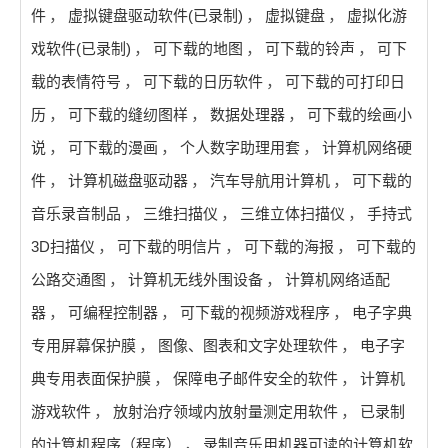
件
，
虚拟键盘驱动软件(已录制)
，
虚拟键盘
，
虚拟化游
戏软件(已录制)
，
可下载的地图
，
可下载的铃声
，
可下
载的表情符号
，
可下载的日历软件
，
可下载的可打印日
历
，
可下载的缝纫图样
，
数据处理器
，
可下载的绘画小
说
，
可下载的漫画
，
个人数字助理用套
，
计算机网络硬
件
，
计算机磁盘驱动器
，
汽车导航用计算机
，
可下载的
音乐录音制品
，
三维扫描仪
，
三维立体扫描仪
，
手持式
3D扫描仪
，
可下载的明信片
，
可下载的海报
，
可下载的
公路交通图
，
计算机无线外围设备
，
计算机网络适配
器
，
可编程控制器
，
可下载的视频游戏程序
，
电子字典
专用屏幕保护膜
，
图像、图表和文字处理软件
，
电子字
典专用表面保护膜
，
保障电子邮件安全的软件
，
计算机
游戏软件
，
放射治疗领域内放射量测定用软件
，
已录制
的计算机程序（程序）
，
录制音乐用机器可读的计算机软