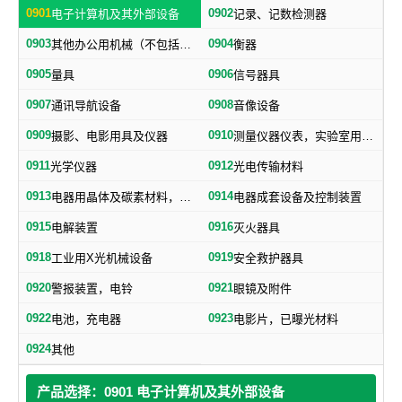
0901
0902
电子计算机及其外部设备
记录、记数检测器
0903
0904
其他办公用机械（不包括打字机、誉写机、油印机）
衡器
0905
0906
量具
信号器具
0907
0908
通讯导航设备
音像设备
0909
0910
摄影、电影用具及仪器
测量仪器仪表，实验室用器具，电测量仪器，科学仪器
0911
0912
光学仪器
光电传输材料
0913
0914
电器用晶体及碳素材料，电子、电气通用元件
电器成套设备及控制装置
0915
0916
电解装置
灭火器具
0918
0919
工业用X光机械设备
安全救护器具
0920
0921
警报装置，电铃
眼镜及附件
0922
0923
电池，充电器
电影片，已曝光材料
0924
其他
产品选择：0901 电子计算机及其外部设备