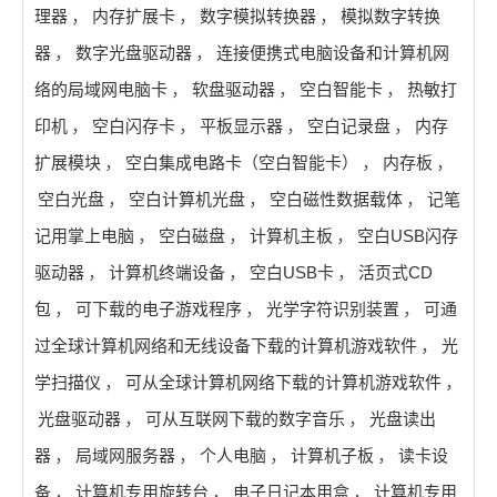
理器
，
内存扩展卡
，
数字模拟转换器
，
模拟数字转换
器
，
数字光盘驱动器
，
连接便携式电脑设备和计算机网
络的局域网电脑卡
，
软盘驱动器
，
空白智能卡
，
热敏打
印机
，
空白闪存卡
，
平板显示器
，
空白记录盘
，
内存
扩展模块
，
空白集成电路卡（空白智能卡）
，
内存板
，
空白光盘
，
空白计算机光盘
，
空白磁性数据载体
，
记笔
记用掌上电脑
，
空白磁盘
，
计算机主板
，
空白USB闪存
驱动器
，
计算机终端设备
，
空白USB卡
，
活页式CD
包
，
可下载的电子游戏程序
，
光学字符识别装置
，
可通
过全球计算机网络和无线设备下载的计算机游戏软件
，
光
学扫描仪
，
可从全球计算机网络下载的计算机游戏软件
，
光盘驱动器
，
可从互联网下载的数字音乐
，
光盘读出
器
，
局域网服务器
，
个人电脑
，
计算机子板
，
读卡设
备
，
计算机专用旋转台
，
电子日记本用盒
，
计算机专用