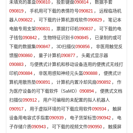
未填充的墨盒
090810
，
投影键盘
090814
，
数据手套
090819
，
手机用可下载的表情符号
090821
，
远程临场机
器人
090822
，
可下载的计算机游戏软件
090829
，
笔记本
电脑专用支架
090831
，
票据打印机
090837
，
可下载的电
子钱包
090842
，
生物特征识别卡
090845
，
已录制的或可
下载的数据集
090847
，
3D扫描仪
090856
，
非医用触觉反
馈服
090860
，
量子计算机
090877
，
头戴式显示器
090883
，
与便携式计算机和移动设备连用的便携式无线打
印机
090884
，
非医用感知神经元头盔
090888
，
便携式计
算机用散热垫
090891
，
计算机内置冷却风扇
090892
，
作
为医疗设备的可下载软件（SaMD）
090894
，
便携式文档
扫描仪
090912
，
用户可编程的未配置的拟人机器人
090917
，
用于虚拟环境的可下载应用软件
090934
，
触屏
设备用电容式手指套
090939
，
电子货架标签
090942
，
电
子存储介质
090943
，
可下载的视频文件
090950
，
触摸屏