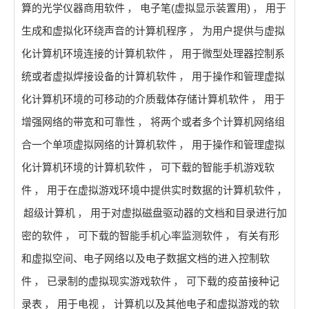
算的光学仪器商用软件
，
电子笔(虚拟显示装置用)
，
用于
生成和虚拟化环绕声音的计算机程序
，
为用户提供与虚拟
化计算机环境连接的计算机软件
，
用于微型处理器控制系
统或者虚拟焊接设备的计算机软件
，
用于操作和管理虚拟
化计算机环境的可移动的介质载体存储计算机软件
，
用于
增强网络的带宽和可靠性
，
将两个或者多个计算机网络组
合一个单项虚拟网络的计算机软件
，
用于操作和管理虚拟
化计算机环境的计算机软件
，
可下载的智能手机游戏软
件
，
用于在虚拟游戏环境中提供实时数据的计算机软件
，
超级计算机
，
用于对虚拟磁盘驱动器的文档和目录进行加
密的软件
，
可下载的智能手机心率监测软件
，
有关有形
和虚拟空间、电子网络以及电子数据文档的进入控制软
件
，
已录制的虚拟现实游戏软件
，
可下载的疫苗接种记
录表
，
用于电视
，
计算机以及其他电子和虚拟游戏的软