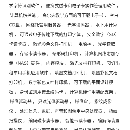
学字符识别软件
，
便携式磁卡和电子卡操作管理用软件
，
计算机触控笔
，
高尔夫教学方面的可下载电子书
，
空白
CD盘
，
网络托管用服务器
，
光学读码器
，
水下用计算
机
，
可通过电子传输下载的打印字体
，
安全数字（SD）
卡读卡器
，
激光彩色文件打印机
，
电脑棒
，
光学读取
器
，
存储卡读卡器
，
条形码打印机
，
计算机网络附加存
储（NAS）硬件
，
内存模块
，
激光文档打印机
，
预订出
租车用手机应用软件
，
喷墨文档打印机
，
喷墨彩色文档
打印机
，
数字彩色文档打印机
，
可下载的平面设计模
板
，
身份鉴别用安全编码卡
，
计算机硬件用装配支架
，
磁盘驱动器
，
只读光盘驱动器
，
磁盘盒
，
指纹成像
仪
，
处理信息、数据、声音和图像用中央处理器
，
指纹
扫描仪
，
编码磁卡读卡器
，
智能卡读卡器
，
编解码装置