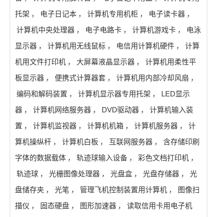
托架
，
电子日记本
，
计算机专用机柜
，
电子读卡器
，
计算机中央处理器
，
电子电路卡
，
计算机游戏卡
，
电泳
显示器
，
计算机用无线鼠标
，
电信用计算机硬件
，
计算
机用文件打印机
，
大屏幕液晶显示器
，
计算机用柔性平
板显示器
，
便携式计算器套
，
计算机用内部冷却风扇
，
编码和解码装置
，
计算机显示器专用托架
，
LED显示
器
，
计算机网络服务器
，
DVD驱动器
，
计算机输入装
置
，
计算机监视器
，
计算机机箱
，
计算机服务器
，
计
算机操纵杆
，
计算机白板
，
互联网服务器
，
含存储印刷
字体的数据载体
，
轨迹球输入设备
，
彩色文档打印机
，
轨迹球
，
光栅图像处理器
，
光盘盒
，
光盘存储器
，
光
盘储存夹
，
光笔
，
管理飞机控制装置用计算机
，
图像扫
描仪
，
固态硬盘
，
图形加速器
，
读取信用卡用电子机