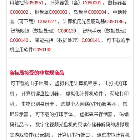
用触控笔
090951
，
计算器袋（套）
C090001
，
鼠标器套
C090002
，
键盘罩
C090003
，
软盘盒
C090004
，
电话铃
音（可下载）
C090127
，
计算机用光盘驱动器
C090136
，
智能眼镜（数据处理）
C090139
，
智能手表（数据处理）
C090140
，
智能戒指（数据处理）
C090141
，
可下载的手
机应用软件
C090142
商标局接受的非常规商品
可下载的电子地图
，
虚拟化用计算机程序
，
击打式打印
机
，
计算机键盘控制器
，
虚拟化计算机软件
，
菊轮打印
机
，
生物识别身份卡
，
虚拟个人网络(VPN)服务器
，
触
屏显示器
，
可下载的打印字体
，
虚拟磁带存储器
，
磁编
码礼品卡
，
数字化视频光盘机的只读存储器解码的虚拟现
实游戏软件(已录制)
，
计算机串行端口
，
通过虚拟计算机