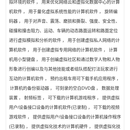
拟环境的软件
，
用来优化网络云和虚拟化数据中心的计算
机软件
，
用于量化虚拟系统性能的计算机软件
，
旋转编
码器
，
用于对声音、震荡、磨损和撕裂、强度、安全性、
碰撞和撞击阻力、运动、车辆的动态路面运转和路面定位
进行虚拟模拟和分析的软件
，
用于创建虚拟私人网络的计
算机软件
，
用于创建虚拟专用网络的计算机软件
，
计算
机用小型键盘
，
用于创编虚拟社区和通过数字人物和人物
形象进行创编以及与其他技能或者组队搭配打法玩家进行
互动的计算机软件
，
预约出租车用可下载手机应用程序
，
计算机的备份驱动器
，
可刻录的空白DVD盘
，
数据处理
装置
，
射频标签
，
可下载的计算机游戏程序
，
提供虚拟
用户/设备接口设备的计算机软件(已录制)
，
可下载的视频
游戏软件
，
提供虚拟用户/设备接口设备的计算机操作程序
(已录制)
，
提供虚拟化技术的计算机硬件
，
提供虚拟化技