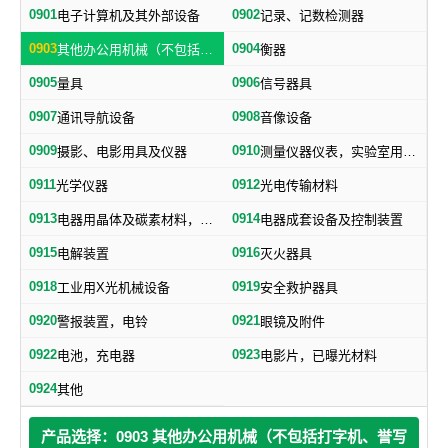
0901
0902
电子计算机及其外部设备
记录、记数检测器
0903
0904
其他办公用机械（不包括打字机、誉写机、油印机）
衡器
0905
0906
量具
信号器具
0907
0908
通讯导航设备
音像设备
0909
0910
摄影、电影用具及仪器
测量仪器仪表，实验室用器具，电测量仪器，科学仪器
0911
0912
光学仪器
光电传输材料
0913
0914
电器用晶体及碳素材料，电子、电气通用元件
电器成套设备及控制装置
0915
0916
电解装置
灭火器具
0918
0919
工业用X光机械设备
安全救护器具
0920
0921
警报装置，电铃
眼镜及附件
0922
0923
电池，充电器
电影片，已曝光材料
0924
其他
产品选择：0903 其他办公用机械（不包括打字机、誉写