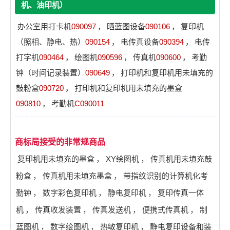
机、油印机）
办公室用打卡机
090097
，
晒蓝图设备
090106
，
复印机
（照相、静电、热）
090154
，
电传真设备
090394
，
电传
打字机
090464
，
绘图机
090596
，
传真机
090600
，
考勤
钟（时间记录装置）
090649
，
打印机和复印机用未填充的
鼓粉盒
090720
，
打印机和复印机用未填充的墨盒
090810
，
考勤机
C090011
商标局接受的非常规商品
复印机用未填充的墨盒
，
XY绘图机
，
传真机用未填充鼓
粉盒
，
传真机用未填充墨盒
，
带指纹识别的计算机化考
勤钟
，
数字彩色复印机
，
静电复印机
，
复印传真一体
机
，
传真收发装置
，
传真发送机
，
便携式传真机
，
制
蓝图机
，
数字绘图机
，
热敏复印机
，
静电复印设备和装