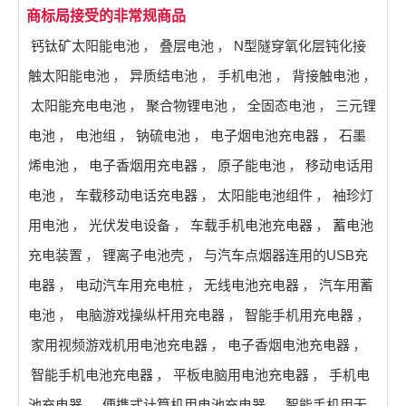
商标局接受的非常规商品
钙钛矿太阳能电池
，
叠层电池
，
N型隧穿氧化层钝化接
触太阳能电池
，
异质结电池
，
手机电池
，
背接触电池
，
太阳能充电电池
，
聚合物锂电池
，
全固态电池
，
三元锂
电池
，
电池组
，
钠硫电池
，
电子烟电池充电器
，
石墨
烯电池
，
电子香烟用充电器
，
原子能电池
，
移动电话用
电池
，
车载移动电话充电器
，
太阳能电池组件
，
袖珍灯
用电池
，
光伏发电设备
，
车载手机电池充电器
，
蓄电池
充电装置
，
锂离子电池壳
，
与汽车点烟器连用的USB充
电器
，
电动汽车用充电桩
，
无线电池充电器
，
汽车用蓄
电池
，
电脑游戏操纵杆用充电器
，
智能手机用充电器
，
家用视频游戏机用电池充电器
，
电子香烟电池充电器
，
智能手机电池充电器
，
平板电脑用电池充电器
，
手机电
池充电器
，
便携式计算机用电池充电器
，
智能手机用无