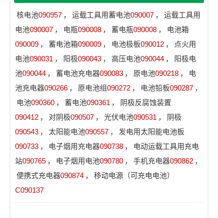
核电池
090957
，
运载工具用蓄电池
090007
，
运载工具用
电池
090007
，
电瓶
090008
，
蓄电瓶
090008
，
电池箱
090009
，
蓄电池箱
090009
，
电池极板
090012
，
点火用
电池
090031
，
阳极
090043
，
高压电池
090044
，
阳极电
池
090044
，
蓄电池充电器
090083
，
原电池
090218
，
电
池充电器
090266
，
原电池组
090272
，
电池铅板
090287
，
电池
090360
，
蓄电池
090361
，
阴极反腐蚀装置
090412
，
对阴极
090507
，
光伏电池
090531
，
阴极
090543
，
太阳能电池
090557
，
发电用太阳能电池板
090733
，
电子烟用充电器
090738
，
电动运载工具用充电
站
090765
，
电子烟用电池
090780
，
手机充电器
090862
，
便携式充电器
090874
，
移动电源（可充电电池）
C090137