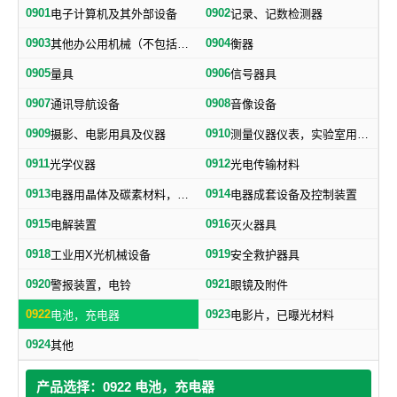
0901
0902
电子计算机及其外部设备
记录、记数检测器
0903
0904
其他办公用机械（不包括打字机、誉写机、油印机）
衡器
0905
0906
量具
信号器具
0907
0908
通讯导航设备
音像设备
0909
0910
摄影、电影用具及仪器
测量仪器仪表，实验室用器具，电测量仪器，科学仪器
0911
0912
光学仪器
光电传输材料
0913
0914
电器用晶体及碳素材料，电子、电气通用元件
电器成套设备及控制装置
0915
0916
电解装置
灭火器具
0918
0919
工业用X光机械设备
安全救护器具
0920
0921
警报装置，电铃
眼镜及附件
0922
0923
电池，充电器
电影片，已曝光材料
0924
其他
产品选择：0922 电池，充电器