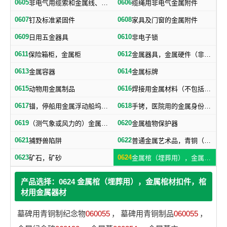
0605
0606
非电气用缆索和金属线、网、带
缆绳用非电气金属附件
0607
0608
钉及标准紧固件
家具及门窗的金属附件
0609
0610
日用五金器具
非电子锁
0611
0612
保险箱柜，金属柜
金属器具，金属硬件（非机器零件）
0613
0614
金属容器
金属标牌
0615
0616
动物用金属制品
焊接用金属材料（不包括塑料焊丝）
0617
0618
锚，停船用金属浮动船坞，金属下锚桩
手铐，医院用的金属身份证明手镯
0619
0620
（测气象或风力的）金属浆叶，金属风标
金属植物保护器
0621
0622
捕野兽陷阱
普通金属艺术品，青铜（艺术品）
0623
0624
矿石，矿砂
金属棺（埋葬用），金属棺材扣件，棺材用金属器材
产品选择：0624 金属棺（埋葬用），金属棺材扣件，棺
材用金属器材
墓碑用青铜制纪念物
060055
，
墓碑用青铜制品
060055
，