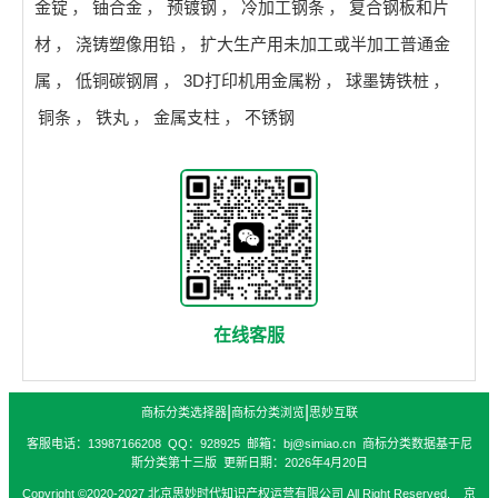
金锭
，
铀合金
，
预镀钢
，
冷加工钢条
，
复合钢板和片
材
，
浇铸塑像用铅
，
扩大生产用未加工或半加工普通金
属
，
低铜碳钢屑
，
3D打印机用金属粉
，
球墨铸铁桩
，
铜条
，
铁丸
，
金属支柱
，
不锈钢
在线客服
|
|
商标分类选择器
商标分类浏览
思妙互联
客服电话：13987166208 QQ：928925 邮箱：bj@simiao.cn 商标分类数据基于尼
斯分类第十三版 更新日期：2026年4月20日
Copyright ©2020-2027 北京思妙时代知识产权运营有限公司 All Right Reserved. 京