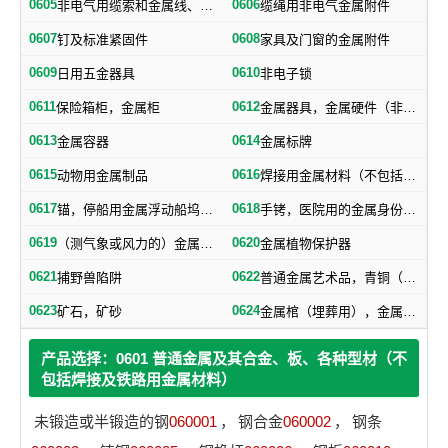
0605
0606
非电气用缆索和金属线、网、带
缆绳用非电气金属附件
0607
0608
钉及标准紧固件
家具及门窗的金属附件
0609
0610
日用五金器具
非电子锁
0611
0612
保险箱柜，金属柜
金属器具，金属硬件（非机器零件）
0613
0614
金属容器
金属标牌
0615
0616
动物用金属制品
焊接用金属材料（不包括塑料焊丝）
0617
0618
锚，停船用金属浮动船坞，金属下锚桩
手铐，医院用的金属身份证明手镯
0619
0620
（测气象或风力的）金属浆叶，金属风标
金属植物保护器
0621
0622
捕野兽陷阱
普通金属艺术品，青铜（艺术品）
0623
0624
矿石，矿砂
金属棺（埋葬用），金属棺材扣件，棺材用金属器材
产品选择：0601 普通金属及其合金、板、各种型材（不
包括焊接及铁路用金属材料）
未锻造或半锻造的钢
060001
，
钢合金
060002
，
钢条