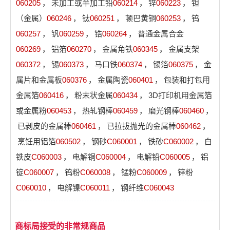
060205
，
未加工或半加工铅
060214
，
锌
060223
，
钽
（金属）
060246
，
钛
060251
，
顿巴黄铜
060253
，
钨
060257
，
钒
060259
，
锆
060264
，
普通金属合金
060269
，
铝箔
060270
，
金属角铁
060345
，
金属支架
060372
，
锡
060373
，
马口铁
060374
，
锡箔
060375
，
金
属片和金属板
060376
，
金属陶瓷
060401
，
包装和打包用
金属箔
060416
，
粉末状金属
060434
，
3D打印机用金属箔
或金属粉
060453
，
热轧钢棒
060459
，
磨光钢棒
060460
，
已剥皮的金属棒
060461
，
已拉拔抛光的金属棒
060462
，
烹饪用铝箔
060502
，
钢砂
C060001
，
铁砂
C060002
，
白
铁皮
C060003
，
电解铜
C060004
，
电解铅
C060005
，
铝
锭
C060007
，
钨粉
C060008
，
锰粉
C060009
，
锌粉
C060010
，
电解镍
C060011
，
钢纤维
C060043
商标局接受的非常规商品