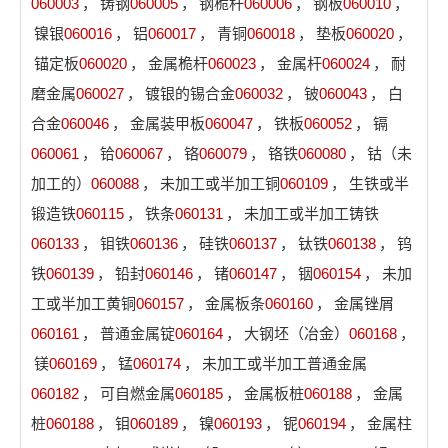
060003
，
铸钢
060005
，
钢桅杆
060006
，
钢板
060010
，
镍银
060016
，
铝
060017
，
青铜
060018
，
垫板
060020
，
锚定板
060020
，
金属桅杆
060023
，
金属杆
060024
，
耐
磨金属
060027
，
镀银的锡合金
060032
，
铍
060043
，
白
合金
060046
，
金属装甲板
060047
，
铁板
060052
，
镉
060061
，
铪
060067
，
铬
060079
，
铬铁
060080
，
钴（未
加工的）
060088
，
未加工或半加工铜
060109
，
生铁或半
锻造铁
060115
，
铁条
060131
，
未加工或半加工铸铁
060133
，
钼铁
060136
，
硅铁
060137
，
钛铁
060138
，
钨
铁
060139
，
铅封
060146
，
锗
060147
，
铟
060154
，
未加
工或半加工黄铜
060157
，
金属板条
060160
，
金属锉屑
060161
，
普通金属锭
060164
，
大钢坯（冶金）
060168
，
镁
060169
，
锰
060174
，
未加工或半加工普通金属
060182
，
可自燃金属
060185
，
金属板桩
060188
，
金属
桩
060188
，
钼
060189
，
镍
060193
，
铌
060194
，
金属柱