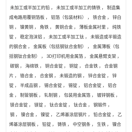
未加工或半加工的铅
，
未加工或半加工的铸铁
，
制造集
成电路用覆铜箔板
，
铝箔（包装材料）
，
铁合金
，
锌白
铜
，
镍黄铜
，
角铁
，
黄铜合金
，
薄板金属衬里
，
纯铁
锭
，
稳定泡沫铝
，
未加工或半加工钛
，
未锻造或半锻造
的钢合金
，
金属板（包括钢钛合金制）
，
金属薄板（包
括钢钛合金制）
，
3D打印机用金属箔
，
金属悬臂支架
，
碳钢
，
海绵铁
，
铜合金锭
，
铜锭
，
合金铁
，
合金钢
片
，
铬合金
，
合金钢
，
未锻造的钢
，
锌合金锭
，
锌
锭
，
半成品钢
，
锡合金锭
，
锡锭
，
铝合金锭
，
铝合
金
，
制管钢板
，
轧制钢
，
包装用金属箔
，
镀锌钢板
，
镁合金锭
，
镁锭
，
钛合金锭
，
钛合金
，
钢锻件
，
钢
，
镍合金
，
镍锭
，
乙烯基涂层钢片
，
铅合金锭
，
乙
烯基涂层钢板
，
铅锭
，
铸铁
，
中空钢条
，
生铁
，
镍合