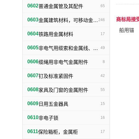
0602
普通金属管及其配件
65
商标局接
0603
金属建筑材料，可移动金属建筑物（不包括建筑小五金）
246
船用锚
0604
铁路用金属材料
17
0605
非电气用缆索和金属线、网、带
49
0606
缆绳用非电气金属附件
8
0607
钉及标准紧固件
42
0608
家具及门窗的金属附件
55
0609
日用五金器具
15
0610
非电子锁
16
0611
保险箱柜，金属柜
17