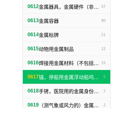
0612
金属器具，金属硬件（非机器零件）
37
0613
金属容器
90
0614
金属标牌
21
0615
动物用金属制品
12
0616
焊接用金属材料（不包括塑料焊丝）
15
0617
锚，停船用金属浮动船坞，金属下锚桩
5
0618
手铐，医院用的金属身份证明手镯
2
0619
（测气象或风力的）金属浆叶，金属风标
2
0620
金属植物保护器
4
0621
捕野兽陷阱
2