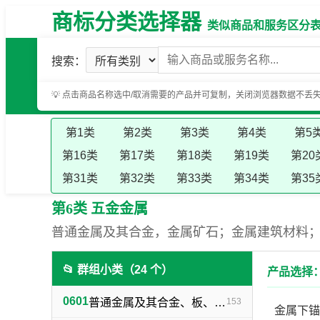
商标分类选择器
类似商品和服务区分表（基
搜索：
💡 点击商品名称选中/取消需要的产品并可复制，关闭浏览器数据不丢
第1类
第2类
第3类
第4类
第5
第16类
第17类
第18类
第19类
第20
第31类
第32类
第33类
第34类
第35
第6类 五金金属
普通金属及其合金，金属矿石；金属建筑材料
📂 群组小类（24 个）
产品选择：
0601
普通金属及其合金、板、各种型材（不包括焊接及铁路用金属材料）
153
金属下锚