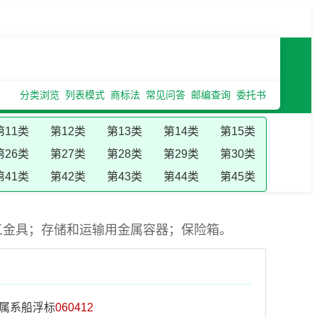
分类浏览
列表模式
商标法
常见问答
邮编查询
委托书
第11类
第12类
第13类
第14类
第15类
第26类
第27类
第28类
第29类
第30类
第41类
第42类
第43类
第44类
第45类
五金具；存储和运输用金属容器；保险箱。
属系船浮标
060412