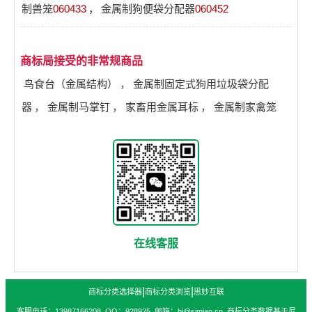
制兽笼
060433
，
金属制狗便袋分配器
060452
商标局接受的非常规商品
鸟食台（金属结构）
，
金属制固定式狗用垃圾袋分配
器
，
金属制马掌钉
，
家畜用金属耳标
，
金属制家禽笼
在线客服
|
|
商标分类选择器
商标分类浏览
思妙互联
客服电话：13987166208 QQ：928925 邮箱：bj@simiao.cn 商标分类数据基于尼