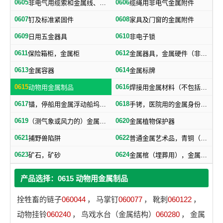
0605
0606
非电气用缆索和金属线、网、带
缆绳用非电气金属附件
0607
0608
钉及标准紧固件
家具及门窗的金属附件
0609
0610
日用五金器具
非电子锁
0611
0612
保险箱柜，金属柜
金属器具，金属硬件（非机器零件）
0613
0614
金属容器
金属标牌
0615
0616
动物用金属制品
焊接用金属材料（不包括塑料焊丝）
0617
0618
锚，停船用金属浮动船坞，金属下锚桩
手铐，医院用的金属身份证明手镯
0619
0620
（测气象或风力的）金属浆叶，金属风标
金属植物保护器
0621
0622
捕野兽陷阱
普通金属艺术品，青铜（艺术品）
0623
0624
矿石，矿砂
金属棺（埋葬用），金属棺材扣件，棺材用金属器材
产品选择：0615 动物用金属制品
拴牲畜的链子
060044
，
马掌钉
060077
，
靴刺
060122
，
动物挂铃
060240
，
鸟戏水台（金属结构）
060280
，
金属