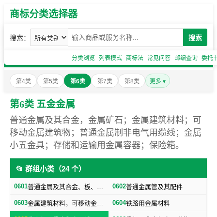
商标分类选择器
搜索：
搜索
分类浏览
列表模式
商标法
常见问答
邮编查询
委托
第4类
第5类
第6类
第7类
第8类
更多 ▾
第6类 五金金属
普通金属及其合金，金属矿石；金属建筑材料；可
移动金属建筑物；普通金属制非电气用缆线；金属
小五金具；存储和运输用金属容器；保险箱。
📂 群组小类（24 个）
0601
0602
普通金属及其合金、板、各种型材（不包括焊接及铁路用金属材料）
普通金属管及其配件
0603
0604
金属建筑材料，可移动金属建筑物（不包括建筑小五金）
铁路用金属材料