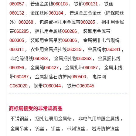
060057
，
普通金属线
060108
，
铁箍
060131
，
铁丝
060132
，
金属丝网
060184
，
普通金属合金丝（除保险丝
外）
060268
，
包装或捆扎用金属带
060285
，
捆扎用金属
带
060285
，
捆扎用金属线
060286
，
装卸用金属带
060305
，
装卸用金属吊索
060306
，
金属制非电气缆绳
060311
，
农业用金属捆扎线
060319
，
金属绳索
060341
，
非绝缘铜线
060353
，
金属捆扎物
060363
，
金属捆扎线
060396
，
金属绳
060427
，
金属扎带
060487
，
金属束线
带
060487
，
金属制落石防护网
060500
，
电焊网
C060020
，
钢带
C060044
，
铁带
C060045
商标局接受的非常规商品
不锈钢丝
，
捆扎包裹用金属条
，
非电气用单股金属线
，
金属吊索
，
钨丝
，
钼丝
，
带刺铁丝
，
岩滑防护铁丝