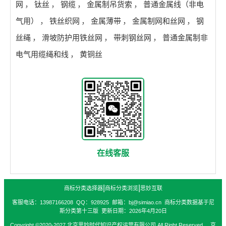
网
，
钛丝
，
钢缆
，
金属制吊货索
，
普通金属线（非电
气用）
，
铁丝织网
，
金属薄带
，
金属制网和丝网
，
钢
丝绳
，
滑坡防护用铁丝网
，
带刺钢丝网
，
普通金属制非
电气用缆绳和线
，
黄铜丝
在线客服
|
|
商标分类选择器
商标分类浏览
思妙互联
客服电话：13987166208 QQ：928925 邮箱：bj@simiao.cn 商标分类数据基于尼
斯分类第十三版 更新日期：2026年4月20日
Copyright ©2020-2027 北京思妙时代知识产权运营有限公司 All Right Reserved. 京