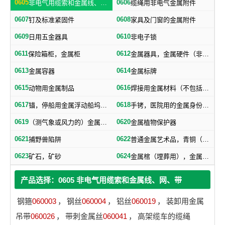
0605
0606
非电气用缆索和金属线、网、带
缆绳用非电气金属附件
0607
0608
钉及标准紧固件
家具及门窗的金属附件
0609
0610
日用五金器具
非电子锁
0611
0612
保险箱柜，金属柜
金属器具，金属硬件（非机器零件）
0613
0614
金属容器
金属标牌
0615
0616
动物用金属制品
焊接用金属材料（不包括塑料焊丝）
0617
0618
锚，停船用金属浮动船坞，金属下锚桩
手铐，医院用的金属身份证明手镯
0619
0620
（测气象或风力的）金属浆叶，金属风标
金属植物保护器
0621
0622
捕野兽陷阱
普通金属艺术品，青铜（艺术品）
0623
0624
矿石，矿砂
金属棺（埋葬用），金属棺材扣件，棺材用金属器材
产品选择：0605 非电气用缆索和金属线、网、带
钢箍
060003
，
钢丝
060004
，
铝丝
060019
，
装卸用金属
吊带
060026
，
带刺金属丝
060041
，
高架缆车的缆绳