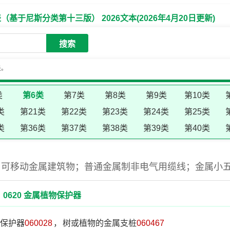
于尼斯分类第十三版） 2026文本(2026年4月20日更新)
搜索
失。
类
第6类
第7类
第8类
第9类
第10类
类
第21类
第22类
第23类
第24类
第25类
类
第36类
第37类
第38类
第39类
第40类
；可移动金属建筑物；普通金属制非电气用缆线；金属小
0620 金属植物保护器
保护器
060028
，
树或植物的金属支桩
060467