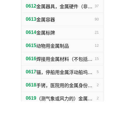
0612
金属器具，金属硬件（非机器零件）
37
0613
金属容器
90
0614
金属标牌
21
0615
动物用金属制品
12
0616
焊接用金属材料（不包括塑料焊丝）
15
0617
锚，停船用金属浮动船坞，金属下锚桩
5
0618
手铐，医院用的金属身份证明手镯
2
0619
（测气象或风力的）金属浆叶，金属风标
2
0620
金属植物保护器
4
0621
捕野兽陷阱
2