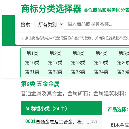
商标分类选择器
类似商品和服务区分表（基
搜索：
💡 点击商品名称选中/取消需要的产品并可复制，关闭浏览器数据不丢
第1类
第2类
第3类
第4类
第5
第16类
第17类
第18类
第19类
第20
第31类
第32类
第33类
第34类
第35
第6类 五金金属
普通金属及其合金，金属矿石；金属建筑材料
📂 群组小类（24 个）
产品选择：
0601
普通金属及其合金、板、各种型材（不包括焊接及铁路用金属材料）
153
树木金属