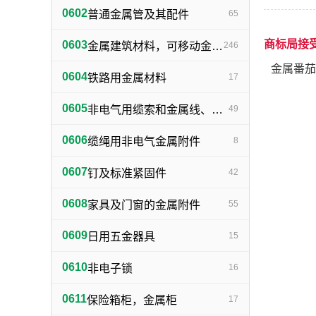
0602
普通金属管及其配件
65
商标局接
0603
金属建筑材料，可移动金属建筑物（不包括建筑小五金）
246
金属番茄
0604
铁路用金属材料
17
0605
非电气用缆索和金属线、网、带
49
0606
缆绳用非电气金属附件
8
0607
钉及标准紧固件
42
0608
家具及门窗的金属附件
55
0609
日用五金器具
15
0610
非电子锁
16
0611
保险箱柜，金属柜
17