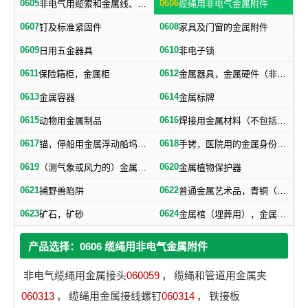
0605
0606
非电气用缆索和金属线、网、带
缆绳用非电气金属附件
0607
0608
钉及标准紧固件
家具及门窗的金属附件
0609
0610
日用五金器具
非电子锁
0611
0612
保险箱柜，金属柜
金属器具，金属硬件（非机器零件）
0613
0614
金属容器
金属标牌
0615
0616
动物用金属制品
焊接用金属材料（不包括塑料焊丝）
0617
0618
锚，停船用金属浮动船坞，金属下锚桩
手铐，医院用的金属身份证明手镯
0619
0620
（测气象或风力的）金属浆叶，金属风标
金属植物保护器
0621
0622
捕野兽陷阱
普通金属艺术品，青铜（艺术品）
0623
0624
矿石，矿砂
金属棺（埋葬用），金属棺材扣件，棺材用金属器材
产品选择：0606 缆绳用非电气金属附件
非电气缆绳用金属接头
060059
，
缆绳和管道用金属夹
060313
，
缆绳用金属接线螺钉
060314
，
铁接板