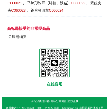
C060021
，
马蹄形钩环（脚扣、铁鞋）
C060022
，
紧线夹
头
C060023
，
铝合金滑车
C060024
商标局接受的非常规商品
金属缆绳夹
在线客服
|
|
商标分类选择器
商标分类浏览
思妙互联
客服电话：13987166208 QQ：928925 邮箱：bj@simiao.cn 商标分类数据基于尼