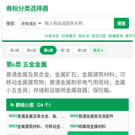
商标分类选择器
搜索：
搜索
分类浏览
列表模式
商标法
常见问答
邮编查询
委托
第4类
第5类
第6类
第7类
第8类
更多 ▾
第6类 五金金属
普通金属及其合金，金属矿石；金属建筑材料；可
移动金属建筑物；普通金属制非电气用缆线；金属
小五金具；存储和运输用金属容器；保险箱。
📂 群组小类（24 个）
0601
0602
普通金属及其合金、板、各种型材（不包括焊接及铁路用金属材料）
普通金属管及其配件
0603
0604
金属建筑材料，可移动金属建筑物（不包括建筑小五金）
铁路用金属材料