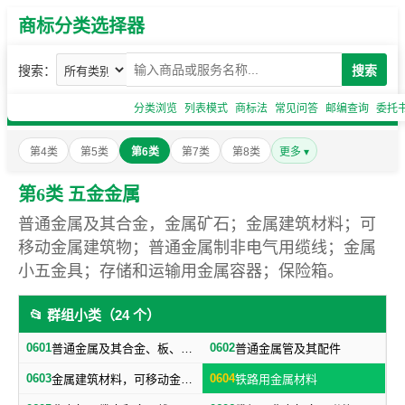
商标分类选择器
搜索：
搜索
分类浏览
列表模式
商标法
常见问答
邮编查询
委托
第4类
第5类
第6类
第7类
第8类
更多 ▾
第6类 五金金属
普通金属及其合金，金属矿石；金属建筑材料；可
移动金属建筑物；普通金属制非电气用缆线；金属
小五金具；存储和运输用金属容器；保险箱。
📂 群组小类（24 个）
0601
0602
普通金属及其合金、板、各种型材（不包括焊接及铁路用金属材料）
普通金属管及其配件
0603
0604
金属建筑材料，可移动金属建筑物（不包括建筑小五金）
铁路用金属材料