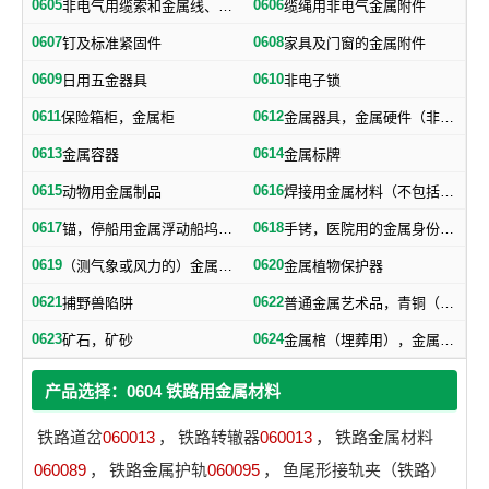
0605
0606
非电气用缆索和金属线、网、带
缆绳用非电气金属附件
0607
0608
钉及标准紧固件
家具及门窗的金属附件
0609
0610
日用五金器具
非电子锁
0611
0612
保险箱柜，金属柜
金属器具，金属硬件（非机器零件）
0613
0614
金属容器
金属标牌
0615
0616
动物用金属制品
焊接用金属材料（不包括塑料焊丝）
0617
0618
锚，停船用金属浮动船坞，金属下锚桩
手铐，医院用的金属身份证明手镯
0619
0620
（测气象或风力的）金属浆叶，金属风标
金属植物保护器
0621
0622
捕野兽陷阱
普通金属艺术品，青铜（艺术品）
0623
0624
矿石，矿砂
金属棺（埋葬用），金属棺材扣件，棺材用金属器材
产品选择：0604 铁路用金属材料
铁路道岔
060013
，
铁路转辙器
060013
，
铁路金属材料
060089
，
铁路金属护轨
060095
，
鱼尾形接轨夹（铁路）