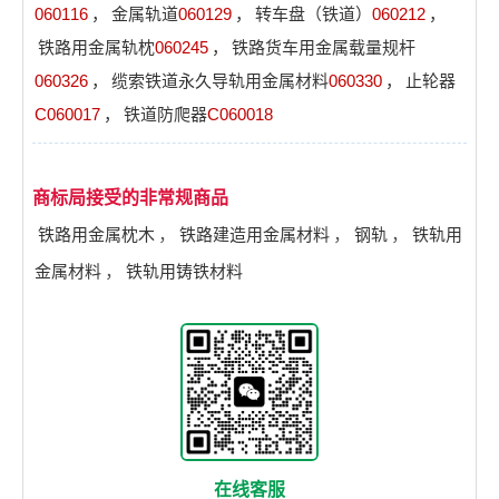
060116
，
金属轨道
060129
，
转车盘（铁道）
060212
，
铁路用金属轨枕
060245
，
铁路货车用金属载量规杆
060326
，
缆索铁道永久导轨用金属材料
060330
，
止轮器
C060017
，
铁道防爬器
C060018
商标局接受的非常规商品
铁路用金属枕木
，
铁路建造用金属材料
，
钢轨
，
铁轨用
金属材料
，
铁轨用铸铁材料
在线客服