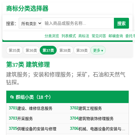
商标分类选择器
搜索：
搜索
分类浏览
列表模式
商标法
常见问答
邮编查询
委托
第35类
第36类
第37类
第38类
第39类
更多 ▾
第37类 建筑修理
建筑服务；安装和修理服务；采矿，石油和天然气
钻探。
📂 群组小类（18 个）
3701
3702
建设、维修信息服务
建筑工程服务
3703
3704
开采服务
建筑物装饰修理服务
3705
3706
供暖设备的安装与修理
机械、电器设备的安装与修理