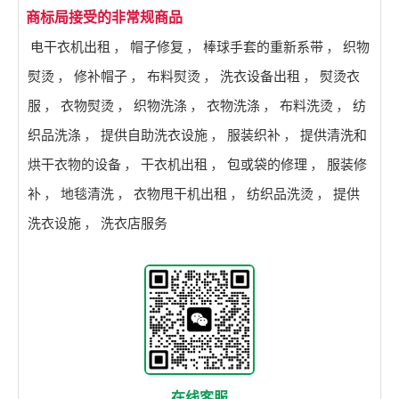
商标局接受的非常规商品
电干衣机出租
，
帽子修复
，
棒球手套的重新系带
，
织物
熨烫
，
修补帽子
，
布料熨烫
，
洗衣设备出租
，
熨烫衣
服
，
衣物熨烫
，
织物洗涤
，
衣物洗涤
，
布料洗烫
，
纺
织品洗涤
，
提供自助洗衣设施
，
服装织补
，
提供清洗和
烘干衣物的设备
，
干衣机出租
，
包或袋的修理
，
服装修
补
，
地毯清洗
，
衣物甩干机出租
，
纺织品洗烫
，
提供
洗衣设施
，
洗衣店服务
在线客服