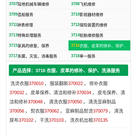
3707
3708
陆地机械车辆维修
飞机维修
3709
3710
造船服务
影视器材维修
3711
3712
钟表修理
保险装置的维修
3713
3714
特殊处理服务
轮胎维修服务
3715
3716
家具的修复、保养
衣服、皮革的修补、保护、洗涤服务
3717
3718
杀菌，灭虫，消毒服务
单一服务
产品选择：3716 衣服、皮革的修补、保护、洗涤服务
洗烫衣服
370010
，
服装翻新
370022
，
修补衣服
370032
，
皮革保养、清洁和修补
370034
，
皮毛保养、清
洁和修补
370048
，
清洗衣服
370050
，
清洗亚麻制品
370056
，
熨衣服
370062
，
亚麻制品熨烫
370079
，
清洗
尿布
370102
，
干洗
370103
，
洗衣机出租
370135