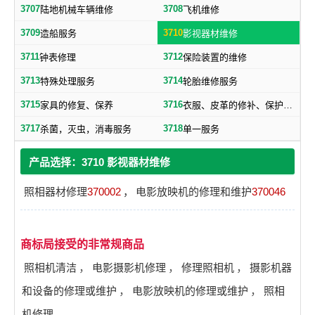
3707
3708
陆地机械车辆维修
飞机维修
3709
3710
造船服务
影视器材维修
3711
3712
钟表修理
保险装置的维修
3713
3714
特殊处理服务
轮胎维修服务
3715
3716
家具的修复、保养
衣服、皮革的修补、保护、洗涤服务
3717
3718
杀菌，灭虫，消毒服务
单一服务
产品选择：3710 影视器材维修
照相器材修理
370002
，
电影放映机的修理和维护
370046
商标局接受的非常规商品
照相机清洁
，
电影摄影机修理
，
修理照相机
，
摄影机器
和设备的修理或维护
，
电影放映机的修理或维护
，
照相
机修理