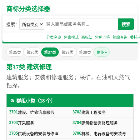
商标分类选择器
搜索：
搜索
分类浏览
列表模式
商标法
常见问答
邮编查询
委托
第35类
第36类
第37类
第38类
第39类
更多 ▾
第37类 建筑修理
建筑服务；安装和修理服务；采矿，石油和天然气
钻探。
📂 群组小类（18 个）
3701
3702
建设、维修信息服务
建筑工程服务
3703
3704
开采服务
建筑物装饰修理服务
3705
3706
供暖设备的安装与修理
机械、电器设备的安装与修理