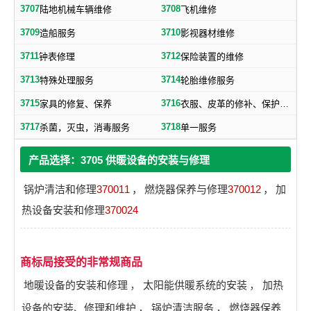
3707
3708
陆地机械车辆维修
飞机维修
3709
3710
造船服务
影视器材维修
3711
3712
钟表修理
保险装置的维修
3713
3714
特殊处理服务
轮胎维修服务
3715
3716
家具的修复、保养
衣服、皮革的修补、保护、洗涤服务
3717
3718
杀菌，灭虫，消毒服务
单一服务
产品选择：3705 供暖设备的安装与修理
锅炉清洁和修理
370011
，
燃烧器保养与修理
370012
，
加
热设备安装和修理
370024
商标局接受的非常规商品
地暖设备的安装和修理
，
太阳能供暖系统的安装
，
加热
设备的安装、修理和维护
，
锅炉清洁服务
，
燃烧器保养