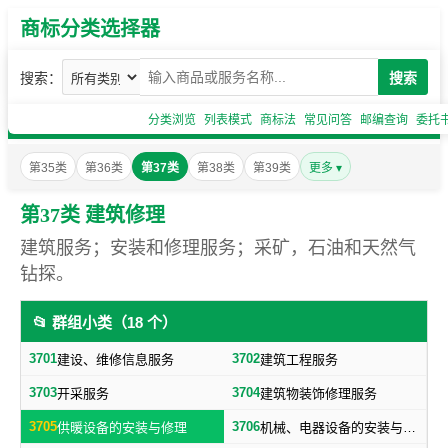
商标分类选择器
搜索：
搜索
分类浏览
列表模式
商标法
常见问答
邮编查询
委托
第35类
第36类
第37类
第38类
第39类
更多 ▾
第37类 建筑修理
建筑服务；安装和修理服务；采矿，石油和天然气
钻探。
📂 群组小类（18 个）
3701
3702
建设、维修信息服务
建筑工程服务
3703
3704
开采服务
建筑物装饰修理服务
3705
3706
供暖设备的安装与修理
机械、电器设备的安装与修理