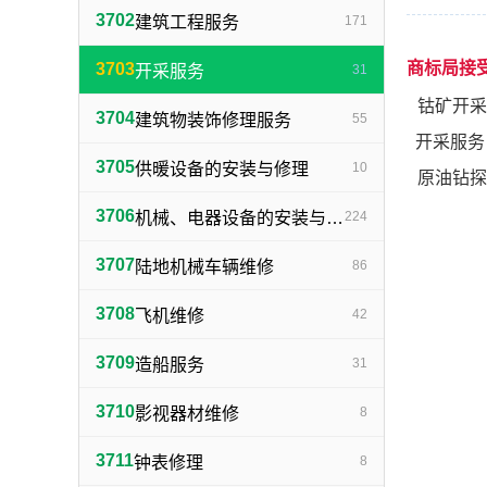
3702
建筑工程服务
171
商标局接
3703
开采服务
31
钴矿开采
3704
建筑物装饰修理服务
55
开采服务
3705
供暖设备的安装与修理
10
原油钻探
3706
机械、电器设备的安装与修理
224
3707
陆地机械车辆维修
86
3708
飞机维修
42
3709
造船服务
31
3710
影视器材维修
8
3711
钟表修理
8