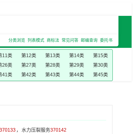
分类浏览
列表模式
商标法
常见问答
邮编查询
委托书
第11类
第12类
第13类
第14类
第15类
第26类
第27类
第28类
第29类
第30类
第41类
第42类
第43类
第44类
第45类
370133
，
水力压裂服务
370142