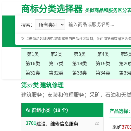
商标分类选择器
类似商品和服务区分表（基
搜索：
💡 点击商品名称选中/取消需要的产品并可复制，关闭浏览器数据不丢
第1类
第2类
第3类
第4类
第5
第16类
第17类
第18类
第19类
第20
第31类
第32类
第33类
第34类
第35
第37类 建筑修理
建筑服务；安装和修理服务；采矿，石油和天
📂 群组小类（18 个）
产品选择：
3701
建设、维修信息服务
22
采矿
370