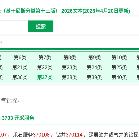
于尼斯分类第十三版） 2026文本(2026年4月20日更新)
搜索
失。
类
第6类
第7类
第8类
第9类
第10类
类
第21类
第22类
第23类
第24类
第25类
类
第36类
第37类
第38类
第39类
第40类
然气钻探。
3703 开采服务
107
，
采石服务
370108
，
钻井
370114
，
深层油井或气井的钻探