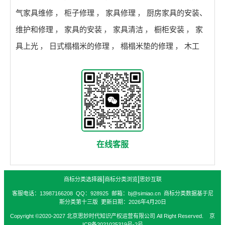
气家具维修
，
柜子修理
，
家具修理
，
厨房家具的安装、
维护和修理
，
家具的安装
，
家具清洁
，
橱柜安装
，
家
具上光
，
日式榻榻米的修理
，
榻榻米垫的修理
，
木工
在线客服
|
|
商标分类选择器
商标分类浏览
思妙互联
客服电话：13987166208 QQ：928925 邮箱：bj@simiao.cn 商标分类数据基于尼
斯分类第十三版 更新日期：2026年4月20日
Copyright ©2020-2027 北京思妙时代知识产权运营有限公司 All Right Reserved. 京
ICP备2021025319号-2号