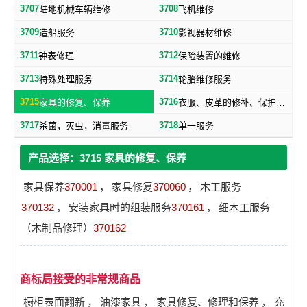
3707
3708
陆地机械车辆维修
飞机维修
3709
3710
造船服务
影视器材维修
3711
3712
钟表修理
保险装置的维修
3713
3714
特殊处理服务
轮胎维修服务
3715
3716
家具的修复、保养
衣服、皮革的修补、保护、洗涤服务
3717
3718
杀菌，灭虫，消毒服务
单一服务
产品选择：3715 家具的修复、保养
家具保养
370001
，
家具修复
370060
，
木工服务
370132
，
安装家具时的组装服务
370161
，
细木工服务
（木制品修理）
370162
商标局接受的非常规商品
橱柜表面翻新
，
油漆家具
，
家具修复、修理和保养
，
充