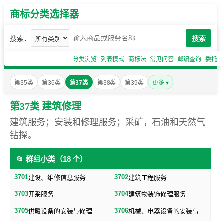
商标分类选择器
搜索：
搜索
分类浏览
列表模式
商标法
常见问答
邮编查询
委托
第35类
第36类
第37类
第38类
第39类
更多 ▾
第37类 建筑修理
建筑服务；安装和修理服务；采矿，石油和天然气
钻探。
📂 群组小类（18 个）
3701
3702
建设、维修信息服务
建筑工程服务
3703
3704
开采服务
建筑物装饰修理服务
3705
3706
供暖设备的安装与修理
机械、电器设备的安装与修理