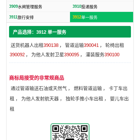
3909
3910
水闸管理服务
投递服务
3911
3912
旅行安排
单一服务
产品选择：3912 单一服务
送货机器人出租
390138
，
管道运输
390041
，
轮椅出租
390092
，
为他人发射卫星
390095
，
灌装服务
390100
商标局接受的非常规商品
通过管道输送石油或天然气
，
燃料管道运输
，
卡丁车出
租
，
为他人发射航天器
，
独轮手推小车出租
，
婴儿车出
租