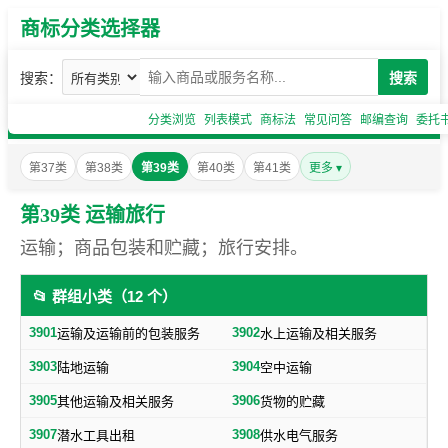
商标分类选择器
搜索：
搜索
分类浏览
列表模式
商标法
常见问答
邮编查询
委托
第37类
第38类
第39类
第40类
第41类
更多 ▾
第39类 运输旅行
运输；商品包装和贮藏；旅行安排。
📂 群组小类（12 个）
3901
3902
运输及运输前的包装服务
水上运输及相关服务
3903
3904
陆地运输
空中运输
3905
3906
其他运输及相关服务
货物的贮藏
3907
3908
潜水工具出租
供水电气服务