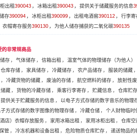
柜出租
390043
，
冰箱出租
390043
，
提供关于储藏服务的信息
3
储存
390094
，
冰柜出租
390099
，
出租电酒窖
390112
，
行李寄
，
衣帽寄存服务
390130
，
为他人储存捕获的二氧化碳
390135
受的非常规商品
储存
，
气体储存
，
信箱出租
，
温室气体的物理储存（为他人）
仓库存储
，
家具储存
，
冷藏储存
，
农产品储存
，
服装的储藏
，
冷藏货物的储藏
，
废油的存储
，
航空燃料的储存
，
放射性废
皮储藏
，
货物的冷藏存储
，
乘客行李寄存
，
贮藏信息
，
仓库贮
提供关于贮藏服务的信息
，
以电子方式存储的数字音乐的物理
电子方式存储的数字图像的物理存储
，
冷藏仓储
，
个人财物临时
酒店）衣帽存放服务
，
家用冰箱出租
，
家用冰柜出租
，
仓库空
保管
，
冷冻机器和设备出租
，
危险物质仓库贮存
，
递送物品的