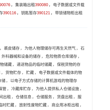
90076
，
集装箱出租
390080
，
电子数据或文件载
存
390116
，
钥匙暂存
390121
，
带锁储物柜出租
，
裘皮储存
，
为他人物理储存可再生天然气
，
石
，
外科器械和设备的储存
，
危险物质仓库储存
，
物储藏
，
递送物品的临时储藏
，
保税货物的存
存
，
货物贮存
，
贮藏
，
电子数据或文件载体的物
存储
，
以电子方式存储的计算机游戏的物理存
保管
，
冷藏库贮存
，
为他人提供私人仓储设施
，
间出租
，
仓储信息
，
仓储服务
，
货盘出租
，
服
临时贮藏
，
放射性废物贮藏
，
商业用冰柜出租
，