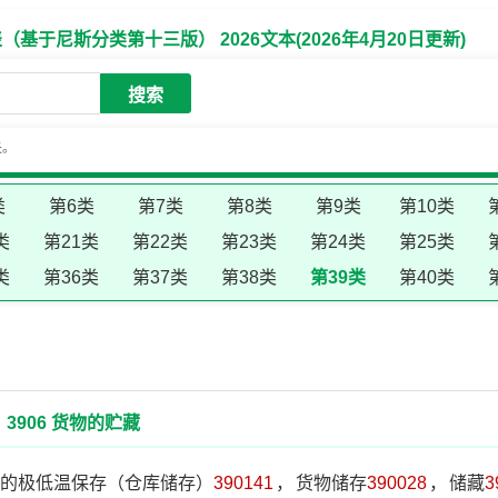
于尼斯分类第十三版） 2026文本(2026年4月20日更新)
搜索
失。
类
第6类
第7类
第8类
第9类
第10类
类
第21类
第22类
第23类
第24类
第25类
类
第36类
第37类
第38类
第39类
第40类
3906 货物的贮藏
的极低温保存（仓库储存）
390141
，
货物储存
390028
，
储藏
3