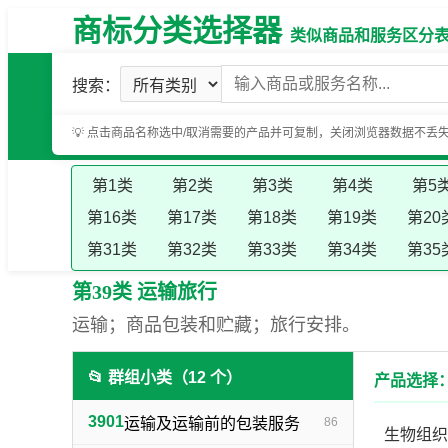
商标分类选择器
类似商品和服务区分表（基
搜索：
💡 点击商品名称选中/取消需要的产品并可复制，关闭浏览器数据不丢
第1类
第2类
第3类
第4类
第5
第16类
第17类
第18类
第19类
第20
第31类
第32类
第33类
第34类
第35
第39类 运输旅行
运输；商品包装和贮藏；旅行安排。
📂 群组小类（12 个）
产品选择：
3901
运输及运输前的包装服务
86
生物组织