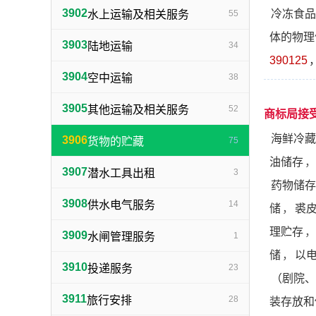
3902
冷冻食品
水上运输及相关服务
55
体的物理
3903
陆地运输
34
390125
3904
空中运输
38
3905
其他运输及相关服务
52
商标局接
海鲜冷藏
3906
货物的贮藏
75
油储存
，
3907
潜水工具出租
3
药物储存
3908
供水电气服务
14
储
，
裘
理贮存
，
3909
水闸管理服务
1
储
，
以
3910
投递服务
23
（剧院、
3911
旅行安排
28
装存放和