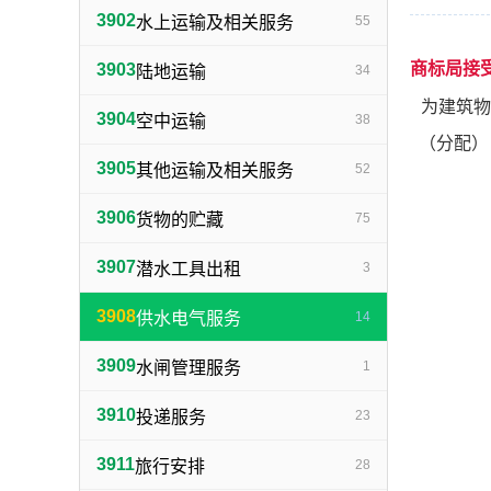
3902
水上运输及相关服务
55
商标局接
3903
陆地运输
34
为建筑物
3904
空中运输
38
（分配）
3905
其他运输及相关服务
52
3906
货物的贮藏
75
3907
潜水工具出租
3
3908
供水电气服务
14
3909
水闸管理服务
1
3910
投递服务
23
3911
旅行安排
28