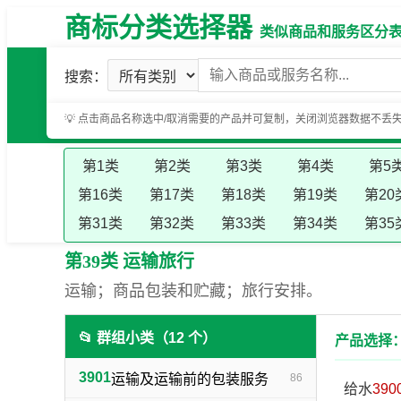
商标分类选择器
类似商品和服务区分表（基
搜索：
💡 点击商品名称选中/取消需要的产品并可复制，关闭浏览器数据不丢
第1类
第2类
第3类
第4类
第5
第16类
第17类
第18类
第19类
第20
第31类
第32类
第33类
第34类
第35
第39类 运输旅行
运输；商品包装和贮藏；旅行安排。
📂 群组小类（12 个）
产品选择：
3901
运输及运输前的包装服务
86
给水
390