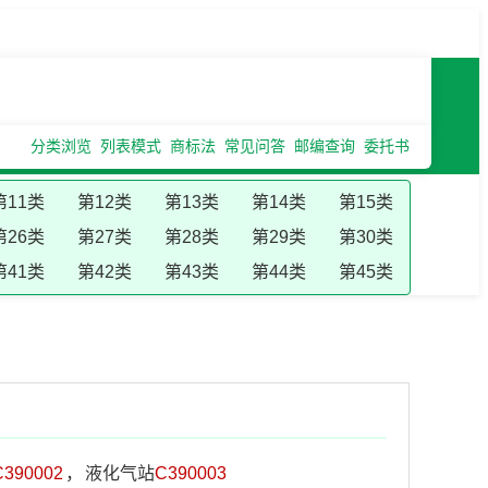
分类浏览
列表模式
商标法
常见问答
邮编查询
委托书
第11类
第12类
第13类
第14类
第15类
第26类
第27类
第28类
第29类
第30类
第41类
第42类
第43类
第44类
第45类
C390002
，
液化气站
C390003