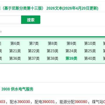
于尼斯分类第十三版） 2026文本(2026年4月20日更新)
搜索
失。
类
第6类
第7类
第8类
第9类
第10类
类
第21类
第22类
第23类
第24类
第25类
类
第36类
第37类
第38类
第39类
第40类
3908 供水电气服务
003
，
配水
390030
，
配电
390031
，
能源分配
390090
，
煤气站