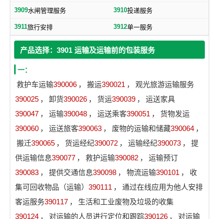
3909
3910
水闸管理服务
投递服务
3911
3912
旅行安排
单一服务
产品选择：3901 运输及运输前的包装服务
一：
救护车运输
390006
，
搬运
390021
，
观光旅游运输服务
390025
，
卸货
390026
，
货运
390039
，
运送家具
390047
，
运输
390048
，
运送乘客
390051
，
货物发运
390060
，
运送旅客
390063
，
废物的运输和储藏
390064
，
搬迁
390065
，
货运经纪
390072
，
运输经纪
390073
，
提
供运输信息
390077
，
救护运输
390082
，
运输预订
390083
，
提供交通信息
390098
，
物流运输
390101
，
收
集可回收物品（运输）
390111
，
通过在线应用为他人安排
客运服务
390117
，
生活和工业废物及垃圾的收集
390124
，
对运输的人员进行定位和跟踪
390126
，
对运输