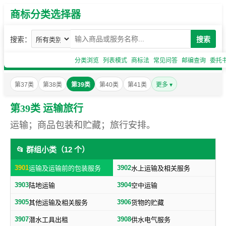
商标分类选择器
搜索：
搜索
分类浏览
列表模式
商标法
常见问答
邮编查询
委托
第37类
第38类
第39类
第40类
第41类
更多 ▾
第39类 运输旅行
运输；商品包装和贮藏；旅行安排。
📂 群组小类（12 个）
3901
3902
运输及运输前的包装服务
水上运输及相关服务
3903
3904
陆地运输
空中运输
3905
3906
其他运输及相关服务
货物的贮藏
3907
3908
潜水工具出租
供水电气服务