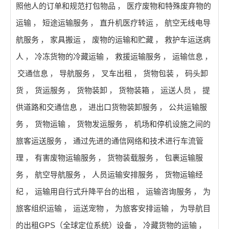
照他人的订单和规范打包物品
，
医疗废物和特殊废弃物的
运输
，
短途运输服务
，
直升机医疗转运
，
航空无线电导
航服务
，
家具搬运
，
废物的运输和贮藏
，
救护车运送病
人
，
冷冻货物的冷藏运输
，
救援运输服务
，
运输信息
，
交通信息
，
导航服务
，
叉车出租
，
货物包装
，
码头卸
货
，
货运服务
，
货物装卸
，
货物装箱
，
运送人员
，
提
供道路和交通信息
，
进出口货物装卸服务
，
公共运输服
务
，
货物运输
，
货物发运服务
，
机场和停机设施之间的
旅客运送服务
，
通过先进的通信网络和技术进行车流管
理
，
有害废物运输服务
，
货物装载服务
，
包裹运输服
务
，
航空导航服务
，
人员运输安排服务
，
货物运输经
纪
，
运输用自行式升降平台的出租
，
运输咨询服务
，
为
旅客组织运输
，
运送宠物
，
为旅客安排运输
，
为导航目
的出租GPS（全球定位系统）设备
，
冷藏货物的运输
，