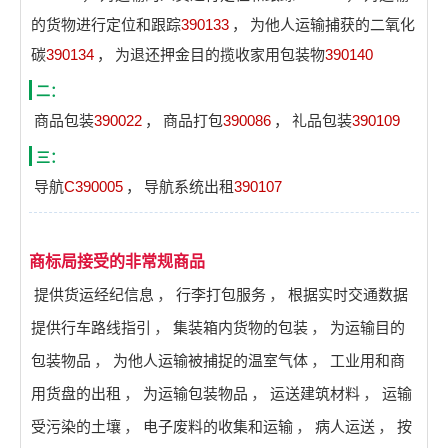
的货物进行定位和跟踪
390133
，
为他人运输捕获的二氧化
碳
390134
，
为退还押金目的揽收家用包装物
390140
二：
商品包装
390022
，
商品打包
390086
，
礼品包装
390109
三：
导航
C390005
，
导航系统出租
390107
商标局接受的非常规商品
提供货运经纪信息
，
行李打包服务
，
根据实时交通数据
提供行车路线指引
，
集装箱内货物的包装
，
为运输目的
包装物品
，
为他人运输被捕捉的温室气体
，
工业用和商
用货盘的出租
，
为运输包装物品
，
运送建筑材料
，
运输
受污染的土壤
，
电子废料的收集和运输
，
病人运送
，
按