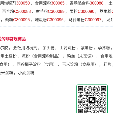
用增稠剂
300050
，
食用淀粉
300065
，
香肠黏合料
300088
，
土
，
百合粉
C300088
，
魔芋粉
C300089
，
栗粉
C300090
，
菱角粉
，
藕粉
C300095
，
地瓜粉
C300096
，
马铃薯粉
C300097
，
龙
受的非常规商品
尔胶
，
烹饪用增稠剂
，
芋头粉
，
山药淀粉
，
紫薯粉
，
荸荠粉
食用土豆粉
，
凉粉（食用淀粉制品）
，
粉丝（未烹调）
，
食用地
食用）
，
西谷椰子淀粉（食用）
，
玉米淀粉（食品用）
，
虾片
玉米淀粉
，
小麦淀粉