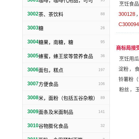
咖啡，咖啡代用品，可可
95
烹饪食品
3002
300128
茶、茶饮料
88
C300094
3003
糖
26
3004
糖果，南糖，糖
95
商标局接
3005
蜂蜜，蜂王浆等营养食品
36
烹饪用瓜
淀粉
，
3006
面包，糕点
197
铃薯粉（
3007
方便食品
106
粉丝
，
3008
米，面粉（包括五谷杂粮）
89
3009
面条及米面制品
141
3010
谷物膨化食品
32