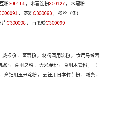
豆粉
300114
，
木薯淀粉
300127
，
木薯粉
C300091
，
蕨粉
C300093
，
粉丝（条）
虾片
C300098
，
南瓜粉
C300099
，
蕨根粉
，
蕃薯粉
，
制粉圆用淀粉
，
食用马铃薯
瓜粉
，
食用葛粉
，
大米淀粉
，
食用木薯粉
，
马
，
烹饪用玉米淀粉
，
烹饪用日本竹芋粉
，
粉条
，