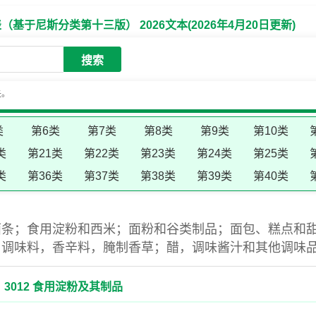
于尼斯分类第十三版） 2026文本(2026年4月20日更新)
搜索
失。
类
第6类
第7类
第8类
第9类
第10类
类
第21类
第22类
第23类
第24类
第25类
类
第36类
第37类
第38类
第39类
第40类
面条；食用淀粉和西米；面粉和谷类制品；面包、糕点和
，调味料，香辛料，腌制香草；醋，调味酱汁和其他调味
3012 食用淀粉及其制品