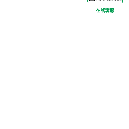
在线客服
|
|
商标分类选择器
商标分类浏览
思妙互联
6208 QQ：928925 邮箱：bj@simiao.cn 商标分类数据基于尼斯分类第十三版 更新