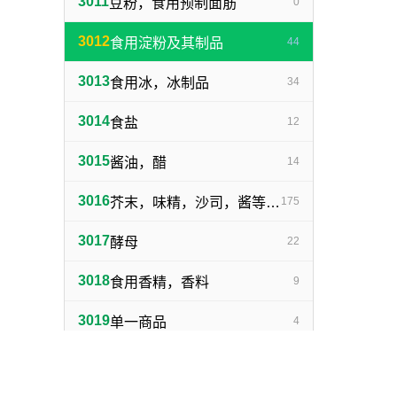
3011
豆粉，食用预制面筋
0
3012
食用淀粉及其制品
44
3013
食用冰，冰制品
34
3014
食盐
12
3015
酱油，醋
14
3016
芥末，味精，沙司，酱等调味品
175
3017
酵母
22
3018
食用香精，香料
9
3019
单一商品
4
客服电话：1398716