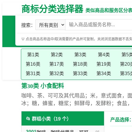
商标分类选择器
类似商品和服务区分表（基
搜索：
💡 点击商品名称选中/取消需要的产品并可复制，关闭浏览器数据不丢
第1类
第2类
第3类
第4类
第5
第16类
第17类
第18类
第19类
第20
第31类
第32类
第33类
第34类
第35
第30类 小食配料
咖啡、茶、可可及其代用品；米，意式面食，
冰；糖，蜂蜜，糖浆；鲜酵母，发酵粉；食盐
📂 群组小类（19 个）
产品选择：
3001