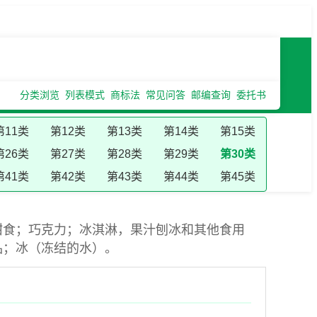
分类浏览
列表模式
商标法
常见问答
邮编查询
委托书
第11类
第12类
第13类
第14类
第15类
第26类
第27类
第28类
第29类
第30类
第41类
第42类
第43类
第44类
第45类
甜食；巧克力；冰淇淋，果汁刨冰和其他食用
品；冰（冻结的水）。