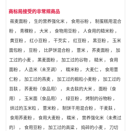
商标局接受的非常规商品
莜麦面粉
，
生的营养强化米
，
食用谷粉
，
制蛋糕用混合
粉
，
青稞粉
，
大米
，
食物用豆粉
，
人食用的糙米粉
，
黄豆粉
，
红小豆粉
，
干芡实
，
红豆粉
，
黑豆粉
，
玉米
面包粉
，
豆粉
，
比萨饼混合粉
，
薏米
，
荞麦面粉
，
加
工过的小麦
，
黑麦面粉
，
加工过的谷物
，
糙米
，
食用
面粉
，
人造米（未烹调）
，
糯米粉
，
大麦仁
，
食用薏
仁粉
，
加工过的燕麦
，
加工过的粗粒小麦粉
，
加工过的
苔麸
，
荞麦粉（食品用）
，
未去麸的大米
，
面粉（食
用）
，
玉米面（食品用）
，
绿豆粉
，
烤制的谷物粉
，
烘过的玉米粒
，
薏米粉
，
制饼干用混合粉
，
干麦麸
，
食用荞麦粉
，
食用大麦粉
，
糯米
，
营养强化米（未煮过
的）
，
食用豆粉
，
加工过的高粱
，
捣碎的小麦
，
刀切