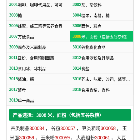
3001
3002
咖啡，咖啡代用品，可可
茶、茶饮料
3003
3004
糖
糖果，南糖，糖
3005
3006
蜂蜜，蜂王浆等营养食品
面包，糕点
3007
3008
方便食品
米，面粉（包括五谷杂粮）
3009
3010
面条及米面制品
谷物膨化食品
3011
3012
豆粉，食用预制面筋
食用淀粉及其制品
3013
3014
食用冰，冰制品
食盐
3015
3016
酱油，醋
芥末，味精，沙司，酱等调味品
3017
3018
酵母
食用香精，香料
3019
单一商品
产品选择：3008 米，面粉（包括五谷杂粮）
谷类制品
300034
，
谷粉
300057
，
豆类粗粉
300058
，
玉
米面
300059
，
玉米粉
300059
，
大麦粗粉
300061
，
大豆