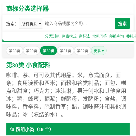
商标分类选择器
搜索：
搜索
分类浏览
列表模式
商标法
常见问答
邮编查询
委托
第28类
第29类
第30类
第31类
第32类
更多 ▾
第30类 小食配料
咖啡、茶、可可及其代用品；米，意式面食，面
条；食用淀粉和西米；面粉和谷类制品；面包、糕
点和甜食；巧克力；冰淇淋，果汁刨冰和其他食用
冰；糖，蜂蜜，糖浆；鲜酵母，发酵粉；食盐，调
味料，香辛料，腌制香草；醋，调味酱汁和其他调
味品；冰（冻结的水）。
📂 群组小类（19 个）