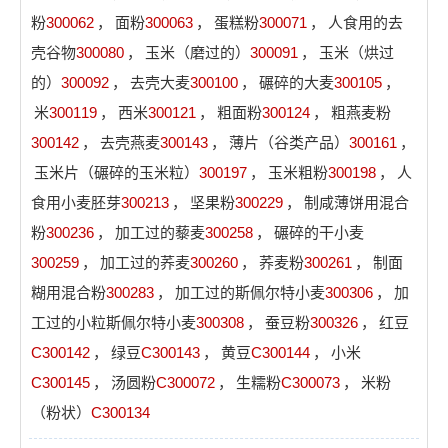
粉
300062
，
面粉
300063
，
蛋糕粉
300071
，
人食用的去
壳谷物
300080
，
玉米（磨过的）
300091
，
玉米（烘过
的）
300092
，
去壳大麦
300100
，
碾碎的大麦
300105
，
米
300119
，
西米
300121
，
粗面粉
300124
，
粗燕麦粉
300142
，
去壳燕麦
300143
，
薄片（谷类产品）
300161
，
玉米片（碾碎的玉米粒）
300197
，
玉米粗粉
300198
，
人
食用小麦胚芽
300213
，
坚果粉
300229
，
制咸薄饼用混合
粉
300236
，
加工过的藜麦
300258
，
碾碎的干小麦
300259
，
加工过的荞麦
300260
，
荞麦粉
300261
，
制面
糊用混合粉
300283
，
加工过的斯佩尔特小麦
300306
，
加
工过的小粒斯佩尔特小麦
300308
，
蚕豆粉
300326
，
红豆
C300142
，
绿豆
C300143
，
黄豆
C300144
，
小米
C300145
，
汤圆粉
C300072
，
生糯粉
C300073
，
米粉
（粉状）
C300134