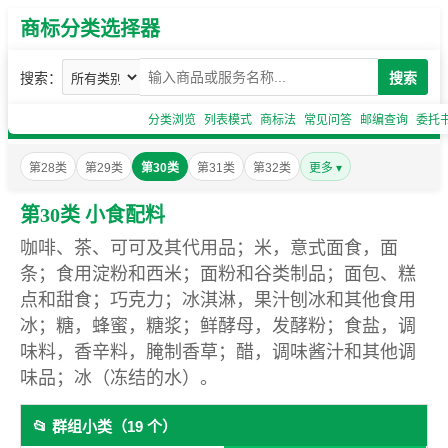
商标分类选择器
搜索：
搜索
分类浏览
列表模式
商标法
常见问答
邮编查询
委托
第28类
第29类
第30类
第31类
第32类
更多 ▾
第30类 小食配料
咖啡、茶、可可及其代用品；米，意式面食，面
条；食用淀粉和西米；面粉和谷类制品；面包、糕
点和甜食；巧克力；冰淇淋，果汁刨冰和其他食用
冰；糖，蜂蜜，糖浆；鲜酵母，发酵粉；食盐，调
味料，香辛料，腌制香草；醋，调味酱汁和其他调
味品；冰（冻结的水）。
📂 群组小类（19 个）