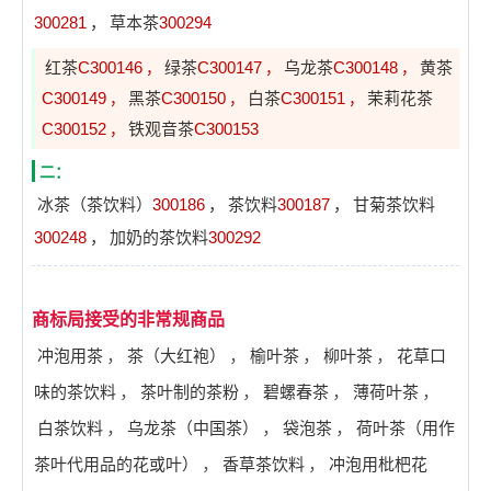
300281
，
草本茶
300294
红茶
C300146
绿茶
C300147
乌龙茶
C300148
黄茶
，
，
，
C300149
黑茶
C300150
白茶
C300151
茉莉花茶
，
，
，
C300152
铁观音茶
C300153
，
二：
冰茶（茶饮料）
300186
，
茶饮料
300187
，
甘菊茶饮料
300248
，
加奶的茶饮料
300292
商标局接受的非常规商品
冲泡用茶
，
茶（大红袍）
，
榆叶茶
，
柳叶茶
，
花草口
味的茶饮料
，
茶叶制的茶粉
，
碧螺春茶
，
薄荷叶茶
，
白茶饮料
，
乌龙茶（中国茶）
，
袋泡茶
，
荷叶茶（用作
茶叶代用品的花或叶）
，
香草茶饮料
，
冲泡用枇杷花