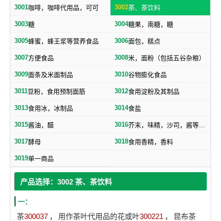
3001
3002
咖啡，咖啡代用品，可可
茶、茶饮料
3003
3004
糖
糖果，南糖，糖
3005
3006
蜂蜜，蜂王浆等营养食品
面包，糕点
3007
3008
方便食品
米，面粉（包括五谷杂粮）
3009
3010
面条及米面制品
谷物膨化食品
3011
3012
豆粉，食用预制面筋
食用淀粉及其制品
3013
3014
食用冰，冰制品
食盐
3015
3016
酱油，醋
芥末，味精，沙司，酱等调味品
3017
3018
酵母
食用香精，香料
3019
单一商品
产品选择：3002 茶、茶饮料
一：
茶
300037
，
用作茶叶代用品的花或叶
300221
，
昆布茶