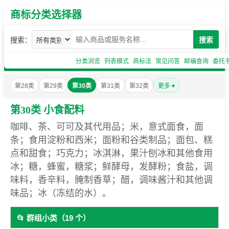
商标分类选择器
搜索：
搜索
分类浏览
列表模式
商标法
常见问答
邮编查询
委托
第28类
第29类
第30类
第31类
第32类
更多 ▾
第30类 小食配料
咖啡、茶、可可及其代用品；米，意式面食，面
条；食用淀粉和西米；面粉和谷类制品；面包、糕
点和甜食；巧克力；冰淇淋，果汁刨冰和其他食用
冰；糖，蜂蜜，糖浆；鲜酵母，发酵粉；食盐，调
味料，香辛料，腌制香草；醋，调味酱汁和其他调
味品；冰（冻结的水）。
📂 群组小类（19 个）