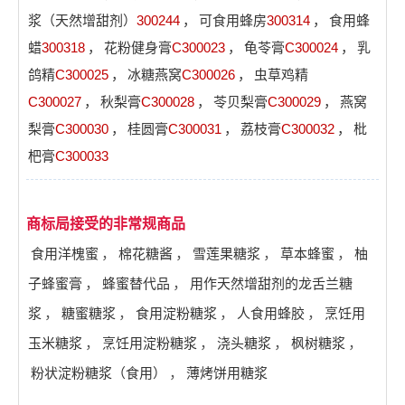
浆（天然增甜剂）
300244
，
可食用蜂房
300314
，
食用蜂
蜡
300318
，
花粉健身膏
C300023
，
龟苓膏
C300024
，
乳
鸽精
C300025
，
冰糖燕窝
C300026
，
虫草鸡精
C300027
，
秋梨膏
C300028
，
苓贝梨膏
C300029
，
燕窝
梨膏
C300030
，
桂圆膏
C300031
，
荔枝膏
C300032
，
枇
杷膏
C300033
商标局接受的非常规商品
食用洋槐蜜
，
棉花糖酱
，
雪莲果糖浆
，
草本蜂蜜
，
柚
子蜂蜜膏
，
蜂蜜替代品
，
用作天然增甜剂的龙舌兰糖
浆
，
糖蜜糖浆
，
食用淀粉糖浆
，
人食用蜂胶
，
烹饪用
玉米糖浆
，
烹饪用淀粉糖浆
，
浇头糖浆
，
枫树糖浆
，
粉状淀粉糖浆（食用）
，
薄烤饼用糖浆