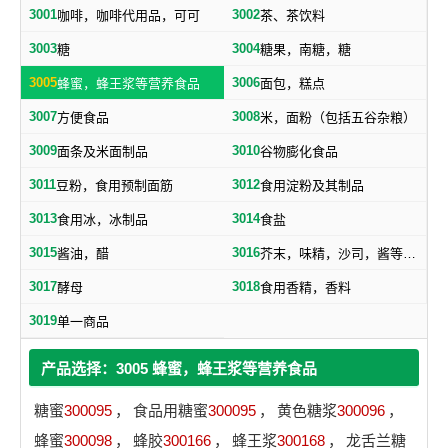
3001
3002
咖啡，咖啡代用品，可可
茶、茶饮料
3003
3004
糖
糖果，南糖，糖
3005
3006
蜂蜜，蜂王浆等营养食品
面包，糕点
3007
3008
方便食品
米，面粉（包括五谷杂粮）
3009
3010
面条及米面制品
谷物膨化食品
3011
3012
豆粉，食用预制面筋
食用淀粉及其制品
3013
3014
食用冰，冰制品
食盐
3015
3016
酱油，醋
芥末，味精，沙司，酱等调味品
3017
3018
酵母
食用香精，香料
3019
单一商品
产品选择：3005 蜂蜜，蜂王浆等营养食品
糖蜜
300095
，
食品用糖蜜
300095
，
黄色糖浆
300096
，
蜂蜜
300098
，
蜂胶
300166
，
蜂王浆
300168
，
龙舌兰糖