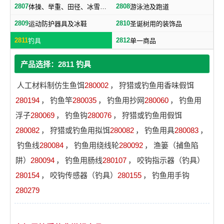
2807
2808
体操、举重、田径、冰雪及属于本类的其他运动器材
游泳池及跑道
2809
2810
运动防护器具及冰鞋
圣诞树用的装饰品
2811
2812
钓具
单一商品
产品选择：2811 钓具
人工材料制仿生鱼饵
280002
，
狩猎或钓鱼用香味假饵
280194
，
钓鱼竿
280035
，
钓鱼用抄网
280060
，
钓鱼用
浮子
280069
，
钓鱼钩
280076
，
狩猎或钓鱼用假饵
280082
，
狩猎或钓鱼用拟饵
280082
，
钓鱼用具
280083
，
钓鱼线
280084
，
钓鱼用绕线轮
280092
，
渔篓（捕鱼陷
阱）
280094
，
钓鱼用肠线
280107
，
咬钩指示器（钓具）
280154
，
咬钩传感器（钓具）
280155
，
钓鱼用手钩
280279