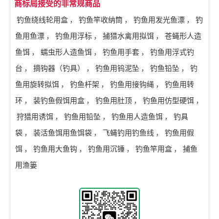
商标局接受的非常规商品
钓鱼绕线轮用盒
，
钓鱼竿收纳筒
，
钓鱼用发光鱼漂
，
钓
鱼用鱼漂
，
钓鱼用浮标
，
捕猎水禽用拟饵
，
苍蝇形人造
鱼饵
，
蠕虫形人造鱼饵
，
钓鱼用手套
，
钓鱼用浮式钓
台
，
摘钩器（钓具）
，
钓鱼用钨泥坠
，
钓鱼铅坠
，
钓
鱼用旋转拟饵
，
钓鱼杆架
，
钓鱼用接钩绳
，
钓鱼用转
环
，
装钓鱼假饵用盒
，
钓鱼用肚顶
，
钓鱼用仿型硬饵
，
狩猎用诱饵
，
钓鱼用铅坠
，
钓鱼用人造鱼饵
，
钓具
袋
，
装活鱼饵用鱼饵袋
，
飞蝇钓用钓鱼线
，
钓鱼用假
饵
，
钓鱼用大鱼钩
，
钓鱼用沉锤
，
钓鱼竿用盒
，
捕鱼
用渔篓