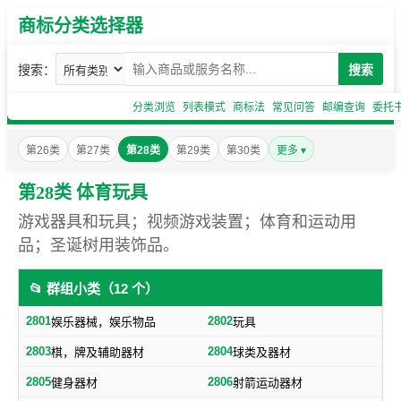
商标分类选择器
搜索：
搜索
分类浏览
列表模式
商标法
常见问答
邮编查询
委托
第26类
第27类
第28类
第29类
第30类
更多 ▾
第28类 体育玩具
游戏器具和玩具；视频游戏装置；体育和运动用
品；圣诞树用装饰品。
📂 群组小类（12 个）
2801
2802
娱乐器械，娱乐物品
玩具
2803
2804
棋，牌及辅助器材
球类及器材
2805
2806
健身器材
射箭运动器材