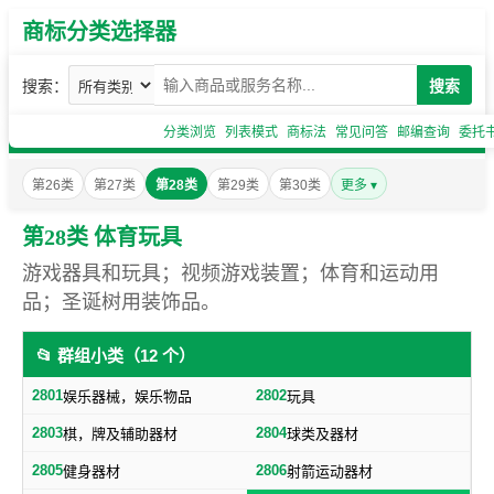
商标分类选择器
搜索：
搜索
分类浏览
列表模式
商标法
常见问答
邮编查询
委托
第26类
第27类
第28类
第29类
第30类
更多 ▾
第28类 体育玩具
游戏器具和玩具；视频游戏装置；体育和运动用
品；圣诞树用装饰品。
📂 群组小类（12 个）
2801
2802
娱乐器械，娱乐物品
玩具
2803
2804
棋，牌及辅助器材
球类及器材
2805
2806
健身器材
射箭运动器材