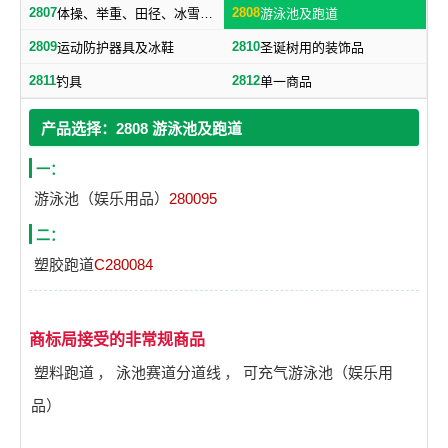
2807
2808
体操、举重、田径、冰雪及属于本类的其他运动器材
游泳池及跑道
2809
2810
运动防护器具及冰鞋
圣诞树用的装饰品
2811
2812
钓具
单一商品
产品选择：2808 游泳池及跑道
一：
游泳池（娱乐用品）
280095
二：
塑胶跑道
C280084
商标局接受的非常规商品
塑料跑道
，
泳池赛道分道线
，
可充气游泳池（娱乐用
品）