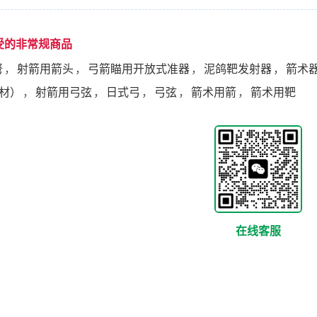
受的非常规商品
弩
，
射箭用箭头
，
弓箭瞄用开放式准器
，
泥鸽靶发射器
，
箭术
材）
，
射箭用弓弦
，
日式弓
，
弓弦
，
箭术用箭
，
箭术用靶
在线客服