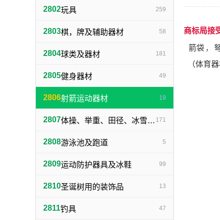
2802
玩具
259
商标局接
2803
棋，牌及辅助器材
58
箭袋
，
2804
球类及器材
181
（体育器
2805
健身器材
49
2806
射箭运动器材
19
2807
体操、举重、田径、冰雪及属于本类的其他运动器材
171
2808
游泳池及跑道
5
2809
运动防护器具及冰鞋
99
2810
圣诞树用的装饰品
13
2811
钓具
47