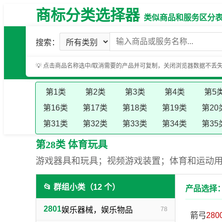
商标分类选择器
类似商品和服务区分表（基
搜索：
💡 点击商品名称选中/取消需要的产品并可复制，关闭浏览器数据不丢
第1类
第2类
第3类
第4类
第5
第16类
第17类
第18类
第19类
第20
第31类
第32类
第33类
第34类
第35
第28类 体育玩具
游戏器具和玩具；视频游戏装置；体育和运动
📂 群组小类（12 个）
产品选择：
2801
娱乐器械，娱乐物品
78
箭弓
280