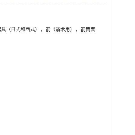
器具（日式和西式）
，
箭（箭术用）
，
箭筒套