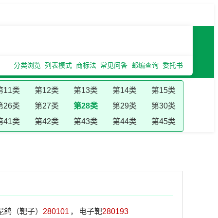
分类浏览
列表模式
商标法
常见问答
邮编查询
委托书
第11类
第12类
第13类
第14类
第15类
第26类
第27类
第28类
第29类
第30类
第41类
第42类
第43类
第44类
第45类
泥鸽（靶子）
280101
，
电子靶
280193