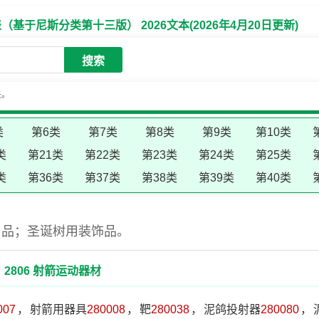
于尼斯分类第十三版） 2026文本(2026年4月20日更新)
搜索
失。
类
第6类
第7类
第8类
第9类
第10类
类
第21类
第22类
第23类
第24类
第25类
类
第36类
第37类
第38类
第39类
第40类
用品；圣诞树用装饰品。
2806 射箭运动器材
007
，
射箭用器具
280008
，
靶
280038
，
泥鸽投射器
280080
，