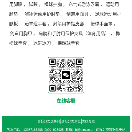
用脚蹼
，
脚蹼
，
棒球护胸
，
充气式游泳浮囊
，
运动用
胫垫
，
溜冰运动用护肘垫
，
剑道用面具
，
足球运动用护
腿板
，
跆拳道手套
，
射箭用护指皮套
，
接球手面罩
，
剑道用胸甲
，
肩膀和手肘用保护支具（体育用品）
，
橄
榄球手套
，
冰鞋冰刀
，
保龄球手套
在线客服
|
|
商标分类选择器
商标分类浏览
思妙互联
客服电话：13987166208 QQ：928925 邮箱：bj@simiao.cn 商标分类数据基于尼