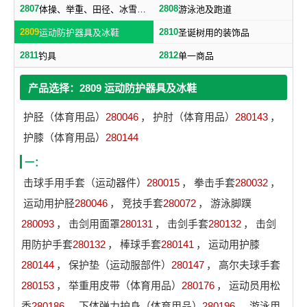
2807
2808
体操、举重、田径、冰雪及属于本类的其他运动器材
游泳池及跑道
2809
2810
运动防护器具及冰鞋
圣诞树用的装饰品
2811
2812
钓具
单一商品
产品选择：2809 运动防护器具及冰鞋
护胫（体育用品）
280046
，
护肘（体育用品）
280143
，
护膝（体育用品）
280144
一：
击球手用手套（运动器件）
280015
，
拳击手套
280032
，
运动用护胫
280046
，
竞技手套
280072
，
游泳脚蹼
280093
，
击剑用面罩
280131
，
击剑手套
280132
，
击剑
用防护手套
280132
，
棒球手套
280141
，
运动用护膝
280144
，
保护垫（运动服部件）
280147
，
高尔夫球手套
280153
，
举重用皮带（体育用品）
280176
，
运动员用松
香
280186
，
下体弹力护身（体育用品）
280196
，
游泳用