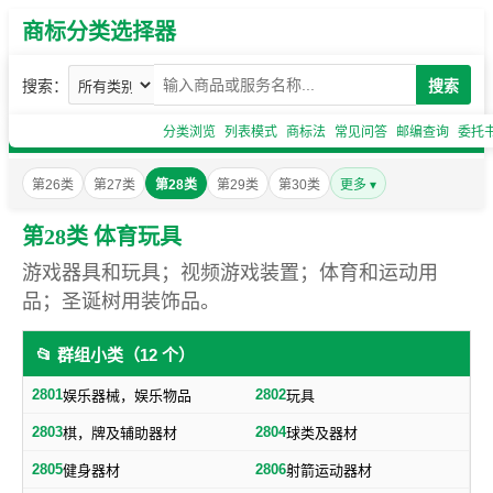
商标分类选择器
搜索：
搜索
分类浏览
列表模式
商标法
常见问答
邮编查询
委托
第26类
第27类
第28类
第29类
第30类
更多 ▾
第28类 体育玩具
游戏器具和玩具；视频游戏装置；体育和运动用
品；圣诞树用装饰品。
📂 群组小类（12 个）
2801
2802
娱乐器械，娱乐物品
玩具
2803
2804
棋，牌及辅助器材
球类及器材
2805
2806
健身器材
射箭运动器材