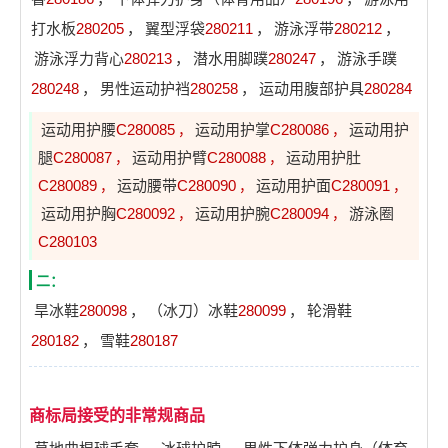
打水板
280205
，
翼型浮袋
280211
，
游泳浮带
280212
，
游泳浮力背心
280213
，
潜水用脚蹼
280247
，
游泳手蹼
280248
，
男性运动护裆
280258
，
运动用腹部护具
280284
运动用护腰
C280085
运动用护掌
C280086
运动用护
，
，
腿
C280087
运动用护臂
C280088
运动用护肚
，
，
C280089
运动腰带
C280090
运动用护面
C280091
，
，
，
运动用护胸
C280092
运动用护腕
C280094
游泳圈
，
，
C280103
二：
旱冰鞋
280098
，
（冰刀）冰鞋
280099
，
轮滑鞋
280182
，
雪鞋
280187
商标局接受的非常规商品