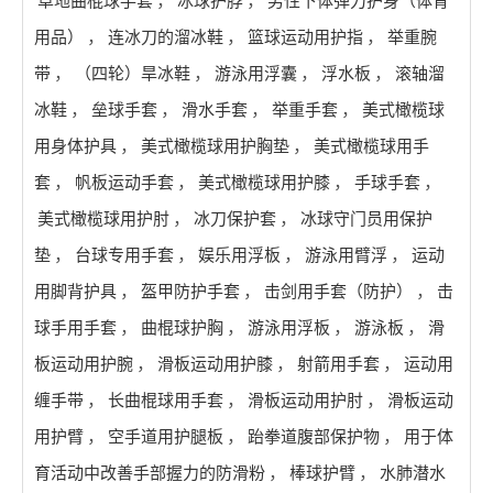
草地曲棍球手套
，
冰球护脖
，
男性下体弹力护身（体育
用品）
，
连冰刀的溜冰鞋
，
篮球运动用护指
，
举重腕
带
，
（四轮）旱冰鞋
，
游泳用浮囊
，
浮水板
，
滚轴溜
冰鞋
，
垒球手套
，
滑水手套
，
举重手套
，
美式橄榄球
用身体护具
，
美式橄榄球用护胸垫
，
美式橄榄球用手
套
，
帆板运动手套
，
美式橄榄球用护膝
，
手球手套
，
美式橄榄球用护肘
，
冰刀保护套
，
冰球守门员用保护
垫
，
台球专用手套
，
娱乐用浮板
，
游泳用臂浮
，
运动
用脚背护具
，
盔甲防护手套
，
击剑用手套（防护）
，
击
球手用手套
，
曲棍球护胸
，
游泳用浮板
，
游泳板
，
滑
板运动用护腕
，
滑板运动用护膝
，
射箭用手套
，
运动用
缠手带
，
长曲棍球用手套
，
滑板运动用护肘
，
滑板运动
用护臂
，
空手道用护腿板
，
跆拳道腹部保护物
，
用于体
育活动中改善手部握力的防滑粉
，
棒球护臂
，
水肺潜水