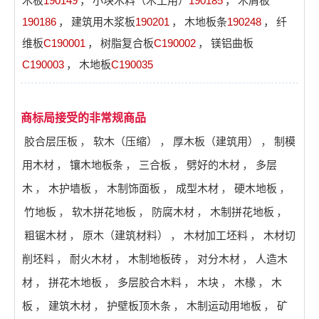
木板
190149
，
小块木料（木工用）
190185
，
木屑板
190186
，
建筑用木浆板
190201
，
木地板条
190248
，
纤
维板
C190001
，
树脂复合板
C190002
，
镁铝曲板
C190003
，
木地板
C190035
商标局接受的非常规商品
胶合层压板
，
软木（压缩）
，
厚木板（建筑用）
，
制模
用木材
，
镶木地板条
，
三合板
，
劈好的木材
，
多层
木
，
木护墙板
，
木制饰面板
，
成型木材
，
硬木地板
，
竹地板
，
软木拼花地板
，
防腐木材
，
木制拼花地板
，
粗锯木材
，
原木（建筑材料）
，
木材加工坯料
，
木材切
削坯料
，
耐火木材
，
木制地板砖
，
对分木材
，
人造木
材
，
拼花木地板
，
多层胶合木料
，
木块
，
木椽
，
木
板
，
建筑木材
，
护壁板顶木条
，
木制运动用地板
，
矿