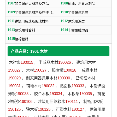
1907
1908
非金属耐火材料及制品
柏油，沥青及制品
1909
1910
非金属建筑材料及构件（不包括水泥预制构件）
非金属建筑物
1911
1912
建筑用玻璃及玻璃材料
建筑用涂层
1913
1914
建筑用粘合料
非金属雕塑品
1915
棺椁墓碑
产品选择：1901 木材
木衬条
190015
，
半成品木材
190026
，
建筑用木材
190027
，
木材
190027
，
胶合板
190028
，
成品木材
190029
，
制家用器具用木材
190030
，
已切锯木材
190031
，
铺地木材
190032
，
贴面板
190033
，
木制饰面
薄板
190033
，
胶合木板
190034
，
木板条
190035
，
拼花
地板条
190106
，
建筑用压缩软木
190111
，
制桶用木板
190125
，
狭木板
190125
，
可塑木料
190127
，
建筑用厚