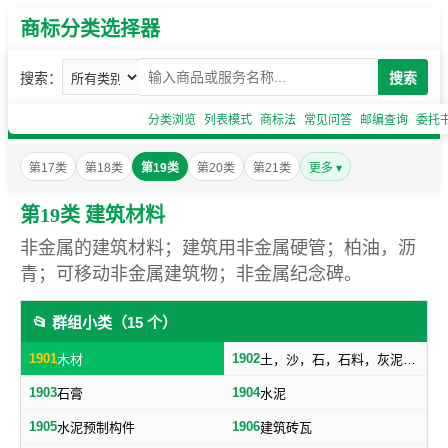
商标分类选择器
搜索：
搜索
分类浏览
列表模式
商标法
常见问答
邮编查询
委托
第17类
第18类
第19类
第20类
第21类
更多 ▾
第19类 建筑材料
非金属的建筑材料；建筑用非金属硬管；柏油，沥
青；可移动非金属建筑物；非金属纪念碑。
📂 群组小类（15 个）
1901
1902
木材
土，沙，石，石料，灰泥，炉渣等建筑用料
1903
1904
石膏
水泥
1905
1906
水泥预制构件
建筑砖瓦