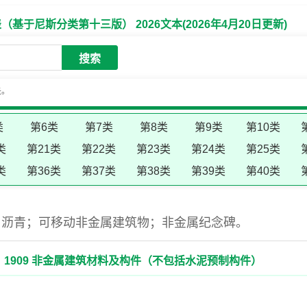
于尼斯分类第十三版） 2026文本(2026年4月20日更新)
搜索
失。
类
第6类
第7类
第8类
第9类
第10类
类
第21类
第22类
第23类
第24类
第25类
类
第36类
第37类
第38类
第39类
第40类
，沥青；可移动非金属建筑物；非金属纪念碑。
1909 非金属建筑材料及构件（不包括水泥预制构件）