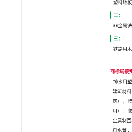
塑料地板
二：
非金属铸
三：
铁路用木
商标局接
排水用塑
建筑材料
筑）
，
用）
，
金属制围
料水管
，