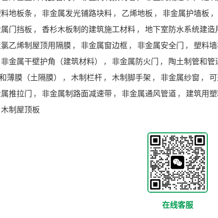
塑料地板条
，
非金属发光铺路块料
，
乙烯地板
，
非金属护墙板
，
金属门挡板
，
香杉木板制的建筑施工材料
，
地下室防水系统建造
聚氯乙烯制屋顶用隔膜
，
非金属窗边框
，
非金属安全门
，
塑料墙
非金属干壁护角（建筑材料）
，
非金属防火门
，
陶土制管和管
和薄膜（土隔膜）
，
木制栏杆
，
木制脚手架
，
非金属纱窗
，
可
金属推拉门
，
非金属制路面减速带
，
非金属通风管道
，
建筑用塑
木制屋顶板
在线客服