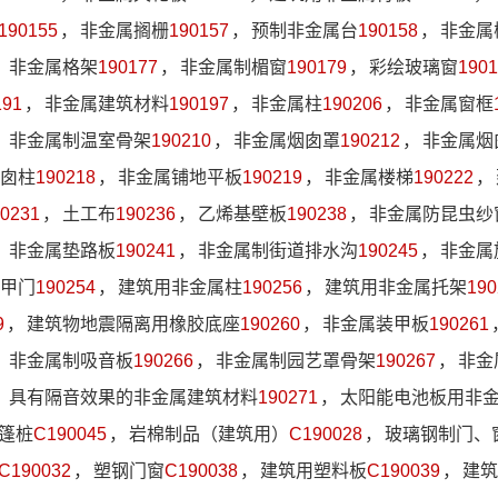
190155
，
非金属搁栅
190157
，
预制非金属台
190158
，
非金属
，
非金属格架
190177
，
非金属制楣窗
190179
，
彩绘玻璃窗
1901
191
，
非金属建筑材料
190197
，
非金属柱
190206
，
非金属窗框
，
非金属制温室骨架
190210
，
非金属烟囱罩
190212
，
非金属烟
囱柱
190218
，
非金属铺地平板
190219
，
非金属楼梯
190222
，
0231
，
土工布
190236
，
乙烯基壁板
190238
，
非金属防昆虫纱
，
非金属垫路板
190241
，
非金属制街道排水沟
190245
，
非金属
甲门
190254
，
建筑用非金属柱
190256
，
建筑用非金属托架
190
9
，
建筑物地震隔离用橡胶底座
190260
，
非金属装甲板
190261
，
非金属制吸音板
190266
，
非金属制园艺罩骨架
190267
，
非金
，
具有隔音效果的非金属建筑材料
190271
，
太阳能电池板用非
篷桩
C190045
，
岩棉制品（建筑用）
C190028
，
玻璃钢制门、
C190032
，
塑钢门窗
C190038
，
建筑用塑料板
C190039
，
建筑