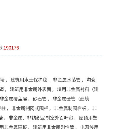
枕
190176
墙
，
建筑用水土保护毯
，
非金属水落管
，
陶瓷
道
，
建筑用非金属外表面
，
墙用非金属衬料（建
非金属覆盖层
，
砂石管
，
非金属硬管（建筑
栏柱
，
非金属制网式围栏
，
非金属制围栏板
，
非
槽
，
非金属、非纺织品制室外百叶帘
，
屋顶用塑
用非金属隔板
，
建筑用非金属刚性管
，
电源线用