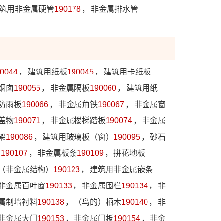
筑用非金属硬管
190178
，
非金属排水管
0044
，
建筑用纸板
190045
，
建筑用卡纸板
烟囱
190055
，
非金属隔板
190060
，
建筑用纸
防雨板
190066
，
非金属角铁
190067
，
非金属窗
盖物
190071
，
非金属楼梯踏板
190074
，
非金属
架
190086
，
建筑用玻璃板（窗）
190095
，
砂石
帘
190107
，
非金属板条
190109
，
拼花地板
（非金属结构）
190123
，
建筑用非金属嵌条
非金属百叶窗
190133
，
非金属围栏
190134
，
非
属制墙衬料
190138
，
（鸟的）栖木
190140
，
非
非金属大门
190153
，
非金属门板
190154
，
非金