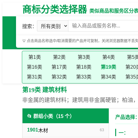
商标分类选择器
类似商品和服务区分表（基
搜索：
💡 点击商品名称选中/取消需要的产品并可复制，关闭浏览器数据不丢
第1类
第2类
第3类
第4类
第5
第16类
第17类
第18类
第19类
第20
第31类
第32类
第33类
第34类
第35
第19类 建筑材料
非金属的建筑材料；建筑用非金属硬管；柏油
📂 群组小类（15 个）
产品选择：
1901
木材
63
一：