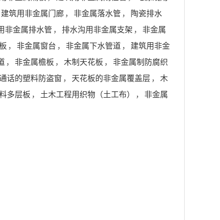
建筑用非金属门廊
，
非金属落水管
，
陶瓷排水
用非金属排水管
，
排水沟用非金属支架
，
非金属
板
，
非金属窗台
，
非金属下水管道
，
建筑用非金
道
，
非金属檐板
，
木制天花板
，
非金属制防腐织
通话的塑料防盗窗
，
天花板的非金属覆盖层
，
木
料多层板
，
土木工程用织物（土工布）
，
非金属