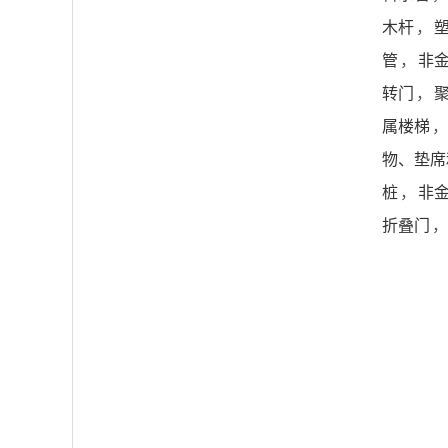
木杆
，
管
，
非
转门
，
属楼梯
，
物、垫席
桩
，
非
折叠门
，