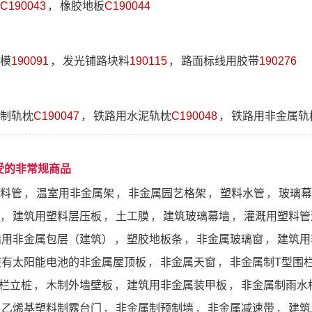
C190043
，
橡胶地板
C190044
模
190091
，
发光铺路块料
190115
，
路面标线用胶带
190276
制轨枕
C190047
，
铁路用水泥轨枕
C190048
，
铁路用非金属轨
受的非常规商品
料管
，
温室用非金属架
，
非金属园艺格架
，
塑料水管
，
玻璃幕
，
建筑用塑料层压板
，
土工膜
，
建筑玻璃幕墙
，
灌溉用塑料管
墙用非金属包层（建筑）
，
塑胶地板条
，
非金属玻璃窗
，
建筑用
装有太阳能电池的非金属屋顶板
，
非金属天窗
，
非金属制T型围
栏立桩
，
木制外墙壁板
，
建筑用非金属装甲板
，
非金属制雨水
乙烯基塑料制露台门
，
非金属制预制墙
，
非金属减速带
，
建筑