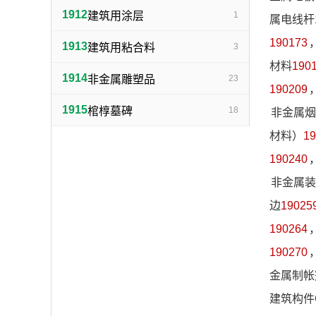
1912
建筑用涂层
1
属电线杆
190173
1913
建筑用粘合料
3
材料
190
1914
非金属雕塑品
23
190209
1915
棺椁墓碑
18
非金属烟
材料）
19
190240
非金属装
边
19025
190264
190270
金属制帐
建筑构件