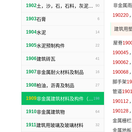
1902
非金属雨
土，沙，石，石料，灰泥，炉渣等建筑用料
90
190220
1903
石膏
6
建筑用
1904
水泥
14
屋脊
190
1905
水泥预制构件
22
190045
1906
建筑砖瓦
41
190062
1907
190068
非金属耐火材料及制品
16
脚手架
19
1908
柏油，沥青及制品
27
管道
190
1909
非金属建筑材料及构件（不包括水泥预制构件）
198
190112
190128
1910
非金属建筑物
64
金属栅栏
1911
建筑用玻璃及玻璃材料
32
金属地板