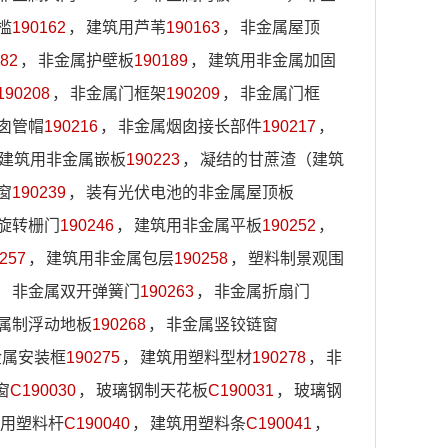
槛
190162
，
建筑用芦苇
190163
，
非金属屋顶
82
，
非金属护壁板
190189
，
建筑用非金属加固
190208
，
非金属门框架
190209
，
非金属门框
囱管帽
190216
，
非金属烟囱接长部件
190217
，
建筑用非金属嵌板
190223
，
凝结的甘蔗渣（建筑
窗
190239
，
装有光伏电池的非金属屋顶板
旋转栅门
190246
，
建筑用非金属平板
190252
，
257
，
建筑用非金属包层
190258
，
塑料制景观围
，
非金属双开弹簧门
190263
，
非金属折扇门
属制浮动地板
190268
，
非金属竖铰链窗
金属安装框
190275
，
建筑用塑料型材
190278
，
非
窗
C190030
，
玻璃钢制天花板
C190031
，
玻璃钢
用塑料杆
C190040
，
建筑用塑料条
C190041
，