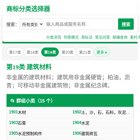
商标分类选择器
搜索：
搜索
分类浏览
列表模式
商标法
常见问答
邮编查询
委托
第17类
第18类
第19类
第20类
第21类
更多 ▾
第19类 建筑材料
非金属的建筑材料；建筑用非金属硬管；柏油，沥
青；可移动非金属建筑物；非金属纪念碑。
📂 群组小类（15 个）
1901
1902
木材
土，沙，石，石料，灰泥，炉渣等建筑用料
1903
1904
石膏
水泥
1905
1906
水泥预制构件
建筑砖瓦