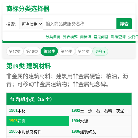
商标分类选择器
搜索：
搜索
分类浏览
列表模式
商标法
常见问答
邮编查询
委托
第17类
第18类
第19类
第20类
第21类
更多 ▾
第19类 建筑材料
非金属的建筑材料；建筑用非金属硬管；柏油，沥
青；可移动非金属建筑物；非金属纪念碑。
📂 群组小类（15 个）
1901
1902
木材
土，沙，石，石料，灰泥，炉渣等建筑用料
1903
1904
石膏
水泥
1905
1906
水泥预制构件
建筑砖瓦