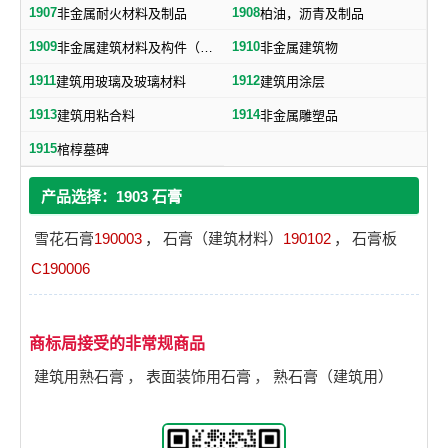
1907
1908
非金属耐火材料及制品
柏油，沥青及制品
1909
1910
非金属建筑材料及构件（不包括水泥预制构件）
非金属建筑物
1911
1912
建筑用玻璃及玻璃材料
建筑用涂层
1913
1914
建筑用粘合料
非金属雕塑品
1915
棺椁墓碑
产品选择：1903 石膏
雪花石膏
190003
，
石膏（建筑材料）
190102
，
石膏板
C190006
商标局接受的非常规商品
建筑用熟石膏
，
表面装饰用石膏
，
熟石膏（建筑用）